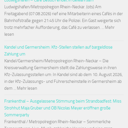
Ludwigshafen – Café Besuch endet in Gewahrsam
Ludwigshafen/Metropolregion Rhein-Neckar. (ots) Am
Freitagabend (07.08.2026) rief eine Mitarbeiterin eines Cafés in der
Bahnhofstraße gegen 21:45 Uhr die Polizei. Ein Gast weigerte sich
trotz mehrfacher Aufforderung, das Café zu verlassen. ... Mehr
lesen
Kandel und Germersheim: Kfz-Stellen stellen auf bargeldlose
Zahlung um
Kandel/Germersheim/Metropolregion Rhein-Neckar – Die
Kreisverwaltung Germersheim stellt die Zahlungsweise in ihren
Kfz-Zulassungsstellen um: In Kandel sind ab dem 10. August 2026,
in der Kfz-Zulassungs- und Führerscheinstelle in Germersheim ab
dem ... Mehr lesen
Frankenthal – Ausgelassene Stimmung beim Strandbadfest: Miss
Strohhut Maja Gruber und OB Nicolas Meyer eröffnen große
Sommerparty
Frankenthal / Metropolregion Rhein-Neckar – Sommerliche