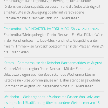
Erkrankungen kann regelmäßige Bewegung die Gesundheit
fördern, die Lebensqualität verbessern und die Selbstständigkeit
erhalten. Wie sich Bewegung positiv auf verschiedene
Krankheitsbilder auswirken kann und ... Mehr lesen
Frankenthal – WEINGARTEN by FORUM DO-SA 24.-26.09.2026
Frankenthal/Metropolregion Rhein-Neckar – Ein Glas Pfälzer Wein
in der Hand, entspannte Live-Musik und nette Gespräche unter
freiem Himmel – so fühlt sich Spätsommer in der Pfalz an. Vom 24.
bis ... Mehr lesen
Ketsch – Sommerpause des Ketscher Wochenmarktes im August
Ketsch/Metropolregion Rhein-Neckar – Mit der Ferien- und
Urlaubszeit legen auch die Beschicker des Wochenmarktes in
Ketsch eine kurze Sommerpause ein. Daher steht das gewohnte
Sortiment im August vorübergehend nicht zur ... Mehr lesen
Weinheim – Weibergedöns in Weinheims Gassen Von Lady Jane
bis Ingrid Noll: Stadtführung über besondere Weinheimer am 15.