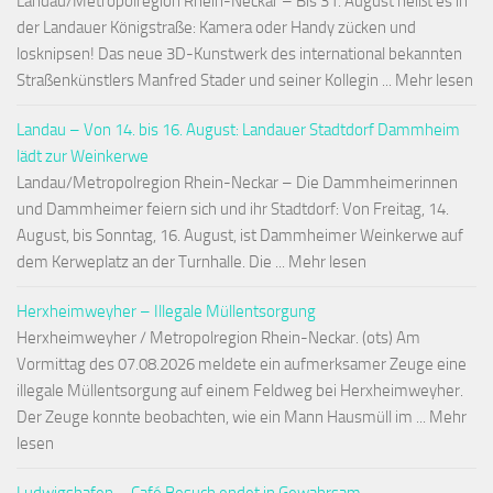
Landau/Metropolregion Rhein-Neckar – Bis 31. August heißt es in
der Landauer Königstraße: Kamera oder Handy zücken und
losknipsen! Das neue 3D-Kunstwerk des international bekannten
Straßenkünstlers Manfred Stader und seiner Kollegin ... Mehr lesen
Landau – Von 14. bis 16. August: Landauer Stadtdorf Dammheim
lädt zur Weinkerwe
Landau/Metropolregion Rhein-Neckar – Die Dammheimerinnen
und Dammheimer feiern sich und ihr Stadtdorf: Von Freitag, 14.
August, bis Sonntag, 16. August, ist Dammheimer Weinkerwe auf
dem Kerweplatz an der Turnhalle. Die ... Mehr lesen
Herxheimweyher – Illegale Müllentsorgung
Herxheimweyher / Metropolregion Rhein-Neckar. (ots) Am
Vormittag des 07.08.2026 meldete ein aufmerksamer Zeuge eine
illegale Müllentsorgung auf einem Feldweg bei Herxheimweyher.
Der Zeuge konnte beobachten, wie ein Mann Hausmüll im ... Mehr
lesen