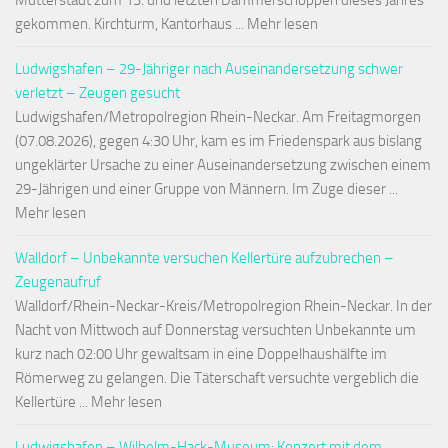
Mutterstadt zum 13. und letzten Dämmerschoppen dieses Jahres
gekommen. Kirchturm, Kantorhaus ... Mehr lesen
Ludwigshafen – 29-Jähriger nach Auseinandersetzung schwer
verletzt – Zeugen gesucht
Ludwigshafen/Metropolregion Rhein-Neckar. Am Freitagmorgen
(07.08.2026), gegen 4:30 Uhr, kam es im Friedenspark aus bislang
ungeklärter Ursache zu einer Auseinandersetzung zwischen einem
29-Jährigen und einer Gruppe von Männern. Im Zuge dieser ...
Mehr lesen
Walldorf – Unbekannte versuchen Kellertüre aufzubrechen –
Zeugenaufruf
Walldorf/Rhein-Neckar-Kreis/Metropolregion Rhein-Neckar. In der
Nacht von Mittwoch auf Donnerstag versuchten Unbekannte um
kurz nach 02:00 Uhr gewaltsam in eine Doppelhaushälfte im
Römerweg zu gelangen. Die Täterschaft versuchte vergeblich die
Kellertüre ... Mehr lesen
Ludwigshafen – Wilhelm-Hack-Museum: Konzert mit dem