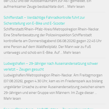
der L532 und der Autobahnauffahrt zur A61 gemeldet. Ein
aufmerksamer Zeuge beobachtete dort ... Mehr lesen
Schifferstadt – Verdächtige Fahrradkontrolle führt zur
Sicherstellung von E-Bike und E-Scooter
Schifferstadt/Rhein-Pfalz-Kreis/Metropolregion Rhein-Neckar.
Eine Streifenbesatzung der Polizeiinspektion Schifferstadt
kontrollierte am Donnerstagabend (06.08.2026) gegen 22:45 Uhr
eine Person auf dem Waldfestplatz. Der Mann war zu Fuß
unterwegs und schob ein E-Bike. Auf ... Mehr lesen
Ludwigshafen – 29-Jähriger nach Auseinandersetzung schwer
verletzt – Zeugen gesucht
Ludwigshafen/Metropolregion Rhein-Neckar. Am Freitagmorgen
(07.08.2026), gegen 4:30 Uhr, kam es im Friedenspark aus bislang
ungeklärter Ursache zu einer Auseinandersetzung zwischen einem
29-Jährigen und einer Gruppe von Männern. Im Zuge dieser ...
Mehr lesen