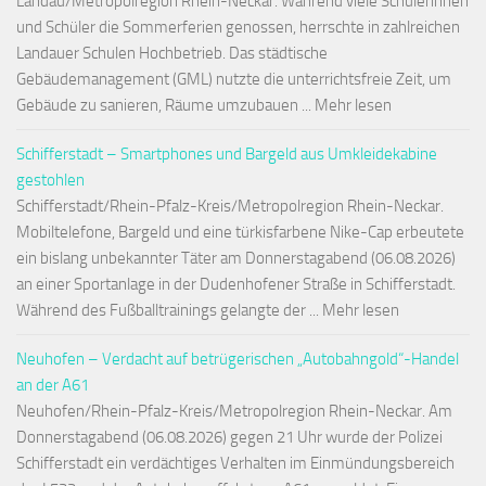
Landau/Metropolregion Rhein-Neckar. Während viele Schülerinnen
und Schüler die Sommerferien genossen, herrschte in zahlreichen
Landauer Schulen Hochbetrieb. Das städtische
Gebäudemanagement (GML) nutzte die unterrichtsfreie Zeit, um
Gebäude zu sanieren, Räume umzubauen ... Mehr lesen
Schifferstadt – Smartphones und Bargeld aus Umkleidekabine
gestohlen
Schifferstadt/Rhein-Pfalz-Kreis/Metropolregion Rhein-Neckar.
Mobiltelefone, Bargeld und eine türkisfarbene Nike-Cap erbeutete
ein bislang unbekannter Täter am Donnerstagabend (06.08.2026)
an einer Sportanlage in der Dudenhofener Straße in Schifferstadt.
Während des Fußballtrainings gelangte der ... Mehr lesen
Neuhofen – Verdacht auf betrügerischen „Autobahngold“-Handel
an der A61
Neuhofen/Rhein-Pfalz-Kreis/Metropolregion Rhein-Neckar. Am
Donnerstagabend (06.08.2026) gegen 21 Uhr wurde der Polizei
Schifferstadt ein verdächtiges Verhalten im Einmündungsbereich