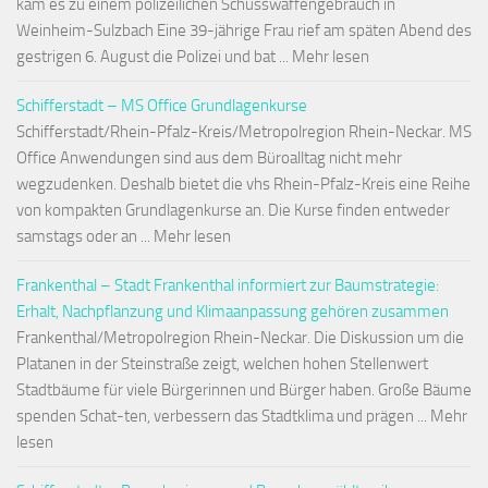
kam es zu einem polizeilichen Schusswaffengebrauch in
Weinheim-Sulzbach Eine 39-jährige Frau rief am späten Abend des
gestrigen 6. August die Polizei und bat ... Mehr lesen
Schifferstadt – MS Office Grundlagenkurse
Schifferstadt/Rhein-Pfalz-Kreis/Metropolregion Rhein-Neckar. MS
Office Anwendungen sind aus dem Büroalltag nicht mehr
wegzudenken. Deshalb bietet die vhs Rhein-Pfalz-Kreis eine Reihe
von kompakten Grundlagenkurse an. Die Kurse finden entweder
samstags oder an ... Mehr lesen
Frankenthal – Stadt Frankenthal informiert zur Baumstrategie:
Erhalt, Nachpflanzung und Klimaanpassung gehören zusammen
Frankenthal/Metropolregion Rhein-Neckar. Die Diskussion um die
Platanen in der Steinstraße zeigt, welchen hohen Stellenwert
Stadtbäume für viele Bürgerinnen und Bürger haben. Große Bäume
spenden Schat-ten, verbessern das Stadtklima und prägen ... Mehr
lesen