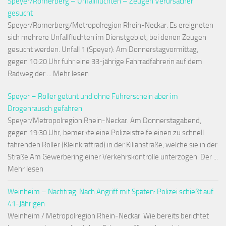
Speyer/Römerberg – Unfallfluchten – Zeugen Verursacher
gesucht
Speyer/Römerberg/Metropolregion Rhein-Neckar. Es ereigneten
sich mehrere Unfallfluchten im Dienstgebiet, bei denen Zeugen
gesucht werden. Unfall 1 (Speyer): Am Donnerstagvormittag,
gegen 10:20 Uhr fuhr eine 33-jährige Fahrradfahrerin auf dem
Radweg der ... Mehr lesen
Speyer – Roller getunt und ohne Führerschein aber im
Drogenrausch gefahren
Speyer/Metropolregion Rhein-Neckar. Am Donnerstagabend,
gegen 19:30 Uhr, bemerkte eine Polizeistreife einen zu schnell
fahrenden Roller (Kleinkraftrad) in der Kilianstraße, welche sie in der
Straße Am Gewerbering einer Verkehrskontrolle unterzogen. Der ...
Mehr lesen
Weinheim – Nachtrag: Nach Angriff mit Spaten: Polizei schießt auf
41-Jährigen
Weinheim / Metropolregion Rhein-Neckar. Wie bereits berichtet