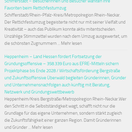
Schifferstadt – Besucherinnen und Besucher wählten ihre
Favoriten beim Rettichfestumzug
Schifferstadt/Rhein-Pfalz-Kreis/Metropolregion Rhein-Neckar.
Der Rettichfestumzug begeisterte nicht nur mit seiner Vielfalt und
Kreativität – auch das Publikum konnte aktiv mitentscheiden.
Unzählige Stimmzettel wurden nach dem Umzug ausgewertet, um
die schönsten Zugnummern ... Mehr lesen
Heppenheim – Land Hessen fördert Fortsetzung der
Gründungsoffensive – 358.339 Euro aus EFRE-Mitteln sichern
Projektphase bis Ende 2028 / Wirtschaftsförderung Bergstraße
und Zukunftsoffensive Überwald begleiten Gründerinnen, Gründer
und Unternehmensnachfolgen auch künftig mit Beratung,
Netzwerk und Gründungswettbewerb
Heppenheim/Kreis Bergstraße/Metropolregion Rhein-Neckar.Wer
den Schritt in die Selbstständigkeit wagt, schafft nicht nur die
Grundlage für das eigene Unternehmen, sondern stärkt zugleich
die Zukunftsfähigkeit einer ganzen Region. Damit Gründerinnen
und Gründer ... Mehr lesen