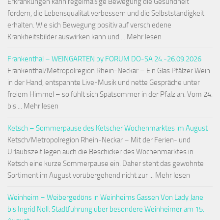
Erkrankungen kann regelmäßige Bewegung die Gesundheit
fördern, die Lebensqualität verbessern und die Selbstständigkeit
erhalten. Wie sich Bewegung positiv auf verschiedene
Krankheitsbilder auswirken kann und ... Mehr lesen
Frankenthal – WEINGARTEN by FORUM DO-SA 24.-26.09.2026
Frankenthal/Metropolregion Rhein-Neckar – Ein Glas Pfälzer Wein
in der Hand, entspannte Live-Musik und nette Gespräche unter
freiem Himmel – so fühlt sich Spätsommer in der Pfalz an. Vom 24.
bis ... Mehr lesen
Ketsch – Sommerpause des Ketscher Wochenmarktes im August
Ketsch/Metropolregion Rhein-Neckar – Mit der Ferien- und
Urlaubszeit legen auch die Beschicker des Wochenmarktes in
Ketsch eine kurze Sommerpause ein. Daher steht das gewohnte
Sortiment im August vorübergehend nicht zur ... Mehr lesen
Weinheim – Weibergedöns in Weinheims Gassen Von Lady Jane
bis Ingrid Noll: Stadtführung über besondere Weinheimer am 15.