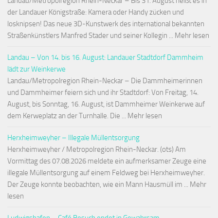
Landau/Metropolregion Rhein-Neckar – Bis 31. August heißt es in
der Landauer Königstraße: Kamera oder Handy zücken und
losknipsen! Das neue 3D-Kunstwerk des international bekannten
Straßenkünstlers Manfred Stader und seiner Kollegin ... Mehr lesen
Landau – Von 14. bis 16. August: Landauer Stadtdorf Dammheim
lädt zur Weinkerwe
Landau/Metropolregion Rhein-Neckar – Die Dammheimerinnen
und Dammheimer feiern sich und ihr Stadtdorf: Von Freitag, 14.
August, bis Sonntag, 16. August, ist Dammheimer Weinkerwe auf
dem Kerweplatz an der Turnhalle. Die ... Mehr lesen
Herxheimweyher – Illegale Müllentsorgung
Herxheimweyher / Metropolregion Rhein-Neckar. (ots) Am
Vormittag des 07.08.2026 meldete ein aufmerksamer Zeuge eine
illegale Müllentsorgung auf einem Feldweg bei Herxheimweyher.
Der Zeuge konnte beobachten, wie ein Mann Hausmüll im ... Mehr
lesen