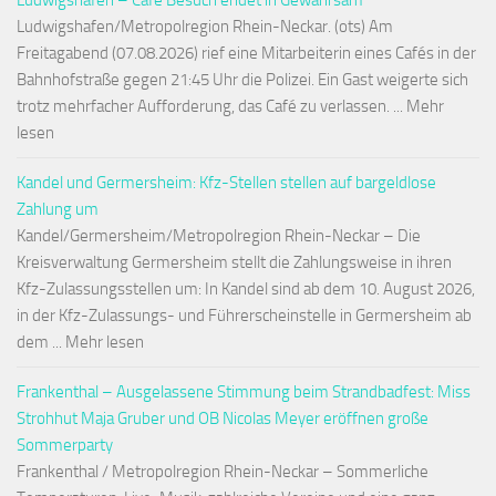
Ludwigshafen – Café Besuch endet in Gewahrsam
Ludwigshafen/Metropolregion Rhein-Neckar. (ots) Am
Freitagabend (07.08.2026) rief eine Mitarbeiterin eines Cafés in der
Bahnhofstraße gegen 21:45 Uhr die Polizei. Ein Gast weigerte sich
trotz mehrfacher Aufforderung, das Café zu verlassen. ... Mehr
lesen
Kandel und Germersheim: Kfz-Stellen stellen auf bargeldlose
Zahlung um
Kandel/Germersheim/Metropolregion Rhein-Neckar – Die
Kreisverwaltung Germersheim stellt die Zahlungsweise in ihren
Kfz-Zulassungsstellen um: In Kandel sind ab dem 10. August 2026,
in der Kfz-Zulassungs- und Führerscheinstelle in Germersheim ab
dem ... Mehr lesen
Frankenthal – Ausgelassene Stimmung beim Strandbadfest: Miss
Strohhut Maja Gruber und OB Nicolas Meyer eröffnen große
Sommerparty
Frankenthal / Metropolregion Rhein-Neckar – Sommerliche