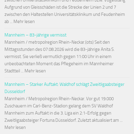
zwischen Universitätsklinikum und Feudenheim bzw. Vogelstang
Aufgrund von Gleisschäden ist die Strecke der Linien 2 und 7
zwischen den Haltestellen Universitätsklinikum und Feudenheim
ab ... Mehr lesen
Mannheim – 83-jährige vermisst
Mannheim / metropolregion Rhein-Neckar.(ots) Seit den
Mittagsstunden des 07.08.2026 wird die 83-jährige Anita S.
vermisst. Sie verließ vermutlich gegen 11:00 Uhr in einem
unbeobachteten Moment das Pflegeheim im Mannheimer
Stadtteil ... Mehr lesen
Mannheim – Starker Auftakt: Waldhof schlägt Zweitligaabsteiger
Düsseldorf
Mannheim / Metropolregion Rhein-Neckar. Vor gut 19.000
Zuschauern im Carl-Benz-Stadion gelang dem SV Waldhof
Mannheim zum Auftakt in die 3. Liga ein 2:1-Erfolg gegen
Zweitligaabsteiger Fortuna Düsseldorf. Zuletzt aktualisiert am ...
Mehr lesen