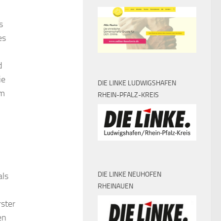
s
es
d
ie
DIE LINKE LUDWIGSHAFEN
im
RHEIN-PFALZ-KREIS
DIE LINKE NEUHOFEN
als
RHEINAUEN
ster
en