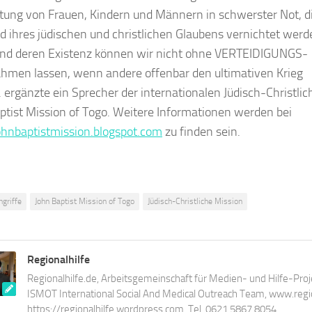
tung von Frauen, Kindern und Männern in schwerster Not, d
d ihres jüdischen und christlichen Glaubens vernichtet werd
und deren Existenz können wir nicht ohne VERTEIDIGUNGS-
men lassen, wenn andere offenbar den ultimativen Krieg
. ergänzte ein Sprecher der internationalen Jüdisch-Christli
ptist Mission of Togo. Weitere Informationen werden bei
hnbaptistmission.blogspot.com
zu finden sein.
ngriffe
John Baptist Mission of Togo
Jüdisch-Christliche Mission
Regionalhilfe
Regionalhilfe.de, Arbeitsgemeinschaft für Medien- und Hilfe-Proj
ISMOT International Social And Medical Outreach Team, www.region
https://regionalhilfe.wordpress.com, Tel. 0621 5867 8054