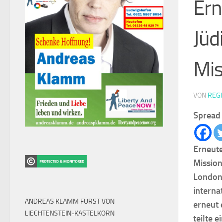
Ern
Jüd
Mis
VON
REG
Spread 
Erneute
Mission
London 
interna
ANDREAS KLAMM FÜRST VON
erneut 
LIECHTENSTEIN-KASTELKORN
teilte 