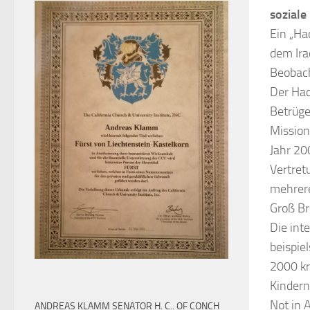
soziale
Ein „Ha
dem Ira
Beobach
Der Hac
Betrüge
Mission
Jahr 20
Vertret
mehrere
Groß Br
Die int
beispie
2000 kr
Kindern
Not in 
ANDREAS KLAMM SENATOR H. C.. OF CONCH