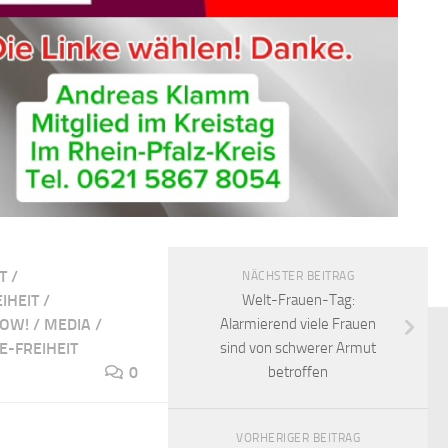
T
/
NÄCHSTER BEITRAG
IHEIT
/
Welt-Frauen-Tag:
NOW!
/
MEDIA
/
Alarmierend viele Frauen
E-FREIHEIT
sind von schwerer Armut
0
betroffen
VORHERIGER BEITRAG