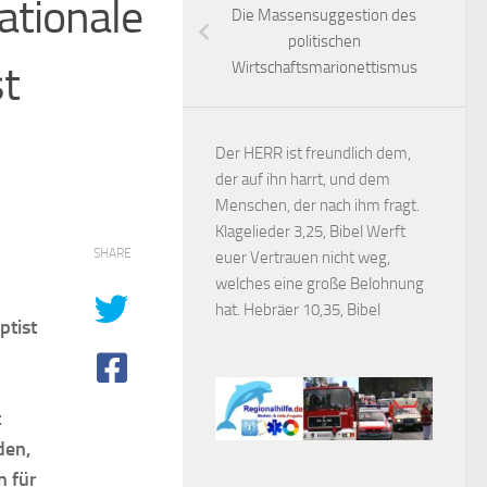
nationale
Die Massensuggestion des
politischen
st
Wirtschaftsmarionettismus
Der HERR ist freundlich dem,
der auf ihn harrt, und dem
Menschen, der nach ihm fragt.
Klagelieder 3,25, Bibel Werft
SHARE
euer Vertrauen nicht weg,
welches eine große Belohnung
hat. Hebräer 10,35, Bibel
ptist
t
den,
n für