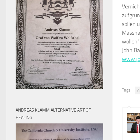
Vernich
aufgrun
sollen 
Massnah
wollen“
John Ba
www.jo
Tags:
A
ANDREAS KLAMM ALTERNATIVE ART OF
HEALING