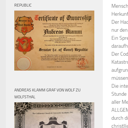
REPUBLIC
Mensche
Herkunf
Der Hack
nur den
Ein Spr
daraufh
Der Cod
Katastr
aufgrun
müssen
Die int
ANDREAS KLAMM GRAF VON WOLF ZU
Stunde 
WOLFSTHAL
aller M
ALLGEM
durch d
christl