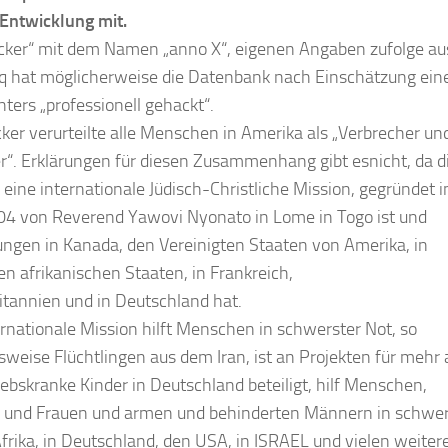
 Entwicklung mit.
cker“ mit dem Namen „anno X“, eigenen Angaben zufolge au
q hat möglicherweise die Datenbank nach Einschätzung ein
ters „professionell gehackt“.
ker verurteilte alle Menschen in Amerika als „Verbrecher un
r“. Erklärungen für diesen Zusammenhang gibt esnicht, da d
 eine internationale Jüdisch-Christliche Mission, gegründet 
04 von Reverend Yawovi Nyonato in Lome in Togo ist und
ungen in Kanada, den Vereinigten Staaten von Amerika, in
n afrikanischen Staaten, in Frankreich,
itannien und in Deutschland hat.
ernationale Mission hilft Menschen in schwerster Not, so
lsweise Flüchtlingen aus dem Iran, ist an Projekten für mehr 
ebskranke Kinder in Deutschland beteiligt, hilf Menschen,
 und Frauen und armen und behinderten Männern in schwer
Afrika, in Deutschland, den USA, in ISRAEL und vielen weiter