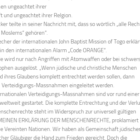
n ungeachtet ihrer
t und ungeachtet ihrer Relgion.
er teilte in seiner Nachricht mit, dass so wörtlich „alle Rech
 Moslems“ gehören“.
echer der internationalen John Baptist Mission of Togo erklär
in den internationalen Alarm „Code ORANGE“.
e wird nur nach Angriffen mit Atomwaffen oder bei schwer
ophen ausgelöst. „Wenn jüdische und christliche Menschen
d ihres Glaubens komplett entrechtet werden sollen, dann
 Verteidigungs-Massnahmen eingeleitet werden.
ernationalen Verteidigungs-Massnahmen sind vor rund einer
weltweit gestartet. Die komplette Entrechtung und der Verlu
enschenrechte steht im Widerspruch zur universell gültigen
EINEN ERKLÄRUNG DER MENSCHENRECHTE, proklamiert
ie Vereinten Nationen. Wir haben als Gemeinschaft jüdische
licher Gläubiger die Hand zum Frieden gereicht. Doch die