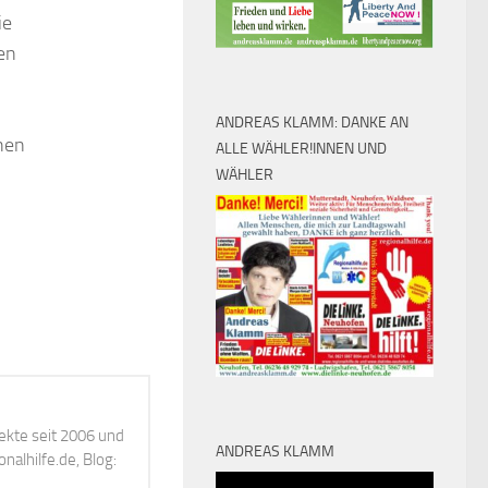
ie
en
ANDREAS KLAMM: DANKE AN
chen
ALLE WÄHLER!INNEN UND
WÄHLER
ekte seit 2006 und
ANDREAS KLAMM
alhilfe.de, Blog:
Video-