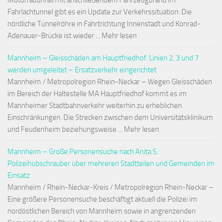
Motorradunfall mit anschließendem Fahrzeugbrand im
Fahrlachtunnel gibt es ein Update zur Verkehrssituation: Die
nördliche Tunnelröhre in Fahrtrichtung Innenstadt und Konrad-
Adenauer-Brücke ist wieder ... Mehr lesen
Mannheim – Gleisschäden am Hauptfriedhof: Linien 2, 3 und 7
werden umgeleitet – Ersatzverkehr eingerichtet
Mannheim / Metropolregion Rhein-Neckar – Wegen Gleisschäden
im Bereich der Haltestelle MA Hauptfriedhof kommt es im
Mannheimer Stadtbahnverkehr weiterhin zu erheblichen
Einschränkungen. Die Strecken zwischen dem Universitätsklinikum
und Feudenheim beziehungsweise ... Mehr lesen
Mannheim – Große Personensuche nach Anita S.:
Polizeihubschrauber über mehreren Stadtteilen und Gemeinden im
Einsatz
Mannheim / Rhein-Neckar-Kreis / Metropolregion Rhein-Neckar –
Eine größere Personensuche beschäftigt aktuell die Polizei im
nordöstlichen Bereich von Mannheim sowie in angrenzenden