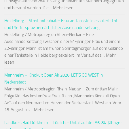
Ludwigshafen von zwei bislang unbekannten Männern angegriffen
und beraubt worden. Die ... Mehr lesen
Heidelberg – Streit mit rabiater Frau an Tankstelle eskaliert: Tritt
und Pfefferspray bei nächtlicher Auseinandersetzung
Heidelberg / Metropolregion Rhein-Neckar – Eine
Auseinandersetzung zwischen einer 51-jährigen Frau und einem
22-jährigen Mann ist am frühen Sonntagmorgen auf dem Gelände
einer Tankstelle in Heidelberg eskaliert. Im Verlauf des ... Mehr
lesen
Mannheim – Kinokult Open Air 2026: LET’S GO WEST in
Neckarstadt
Mannheim / Metropolregion Rhein-Neckar – Zum dritten Mal in
Folge lädt das kostenfreie Freiluftkino „Mannheim Kinokult Open
Air“ auf den Neumarkt im Herzen der Neckarstadt-West ein. Vom
18. August bis ... Mehr lesen
Landkreis Bad Dürkheim – Tödlicher Unfall auf der A6: 84-Jähriger