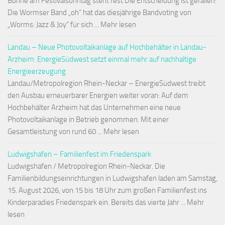
Bühne am Festivalsonntag steht fest Die Entscheidung ist gefallen:
Die Wormser Band „oh“ hat das diesjährige Bandvoting von
„Worms: Jazz & Joy“ für sich ... Mehr lesen
Landau – Neue Photovoltaikanlage auf Hochbehälter in Landau-
Arzheim: EnergieSüdwest setzt einmal mehr auf nachhaltige
Energieerzeugung
Landau/Metropolregion Rhein-Neckar – EnergieSüdwest treibt
den Ausbau erneuerbarer Energien weiter voran: Auf dem
Hochbehälter Arzheim hat das Unternehmen eine neue
Photovoltaikanlage in Betrieb genommen. Mit einer
Gesamtleistung von rund 60 ... Mehr lesen
Ludwigshafen – Familienfest im Friedenspark
Ludwigshafen / Metropolregion Rhein-Neckar. Die
Familienbildungseinrichtungen in Ludwigshafen laden am Samstag,
15. August 2026, von 15 bis 18 Uhr zum großen Familienfest ins
Kinderparadies Friedenspark ein. Bereits das vierte Jahr ... Mehr
lesen