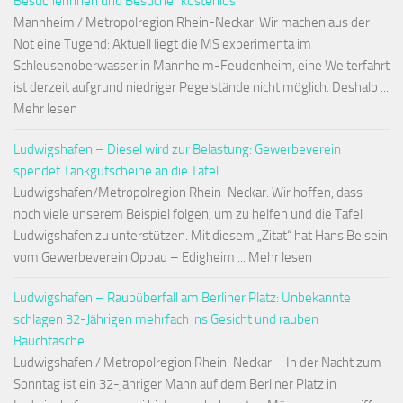
Besucherinnen und Besucher kostenlos
Mannheim / Metropolregion Rhein-Neckar. Wir machen aus der
Not eine Tugend: Aktuell liegt die MS experimenta im
Schleusenoberwasser in Mannheim-Feudenheim, eine Weiterfahrt
ist derzeit aufgrund niedriger Pegelstände nicht möglich. Deshalb ...
Mehr lesen
Ludwigshafen – Diesel wird zur Belastung: Gewerbeverein
spendet Tankgutscheine an die Tafel
Ludwigshafen/Metropolregion Rhein-Neckar. Wir hoffen, dass
noch viele unserem Beispiel folgen, um zu helfen und die Tafel
Ludwigshafen zu unterstützen. Mit diesem „Zitat“ hat Hans Beisein
vom Gewerbeverein Oppau – Edigheim ... Mehr lesen
Ludwigshafen – Raubüberfall am Berliner Platz: Unbekannte
schlagen 32-Jährigen mehrfach ins Gesicht und rauben
Bauchtasche
Ludwigshafen / Metropolregion Rhein-Neckar – In der Nacht zum
Sonntag ist ein 32-jähriger Mann auf dem Berliner Platz in