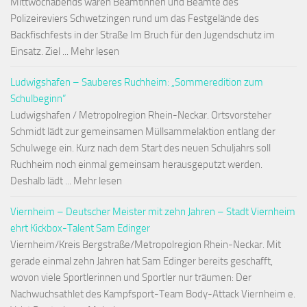
Mittwochabends waren Beamtinnen und Beamte des
Polizeireviers Schwetzingen rund um das Festgelände des
Backfischfests in der Straße Im Bruch für den Jugendschutz im
Einsatz. Ziel ... Mehr lesen
Ludwigshafen – Sauberes Ruchheim: „Sommeredition zum
Schulbeginn“
Ludwigshafen / Metropolregion Rhein-Neckar. Ortsvorsteher
Schmidt lädt zur gemeinsamen Müllsammelaktion entlang der
Schulwege ein. Kurz nach dem Start des neuen Schuljahrs soll
Ruchheim noch einmal gemeinsam herausgeputzt werden.
Deshalb lädt ... Mehr lesen
Viernheim – Deutscher Meister mit zehn Jahren – Stadt Viernheim
ehrt Kickbox-Talent Sam Edinger
Viernheim/Kreis Bergstraße/Metropolregion Rhein-Neckar. Mit
gerade einmal zehn Jahren hat Sam Edinger bereits geschafft,
wovon viele Sportlerinnen und Sportler nur träumen: Der
Nachwuchsathlet des Kampfsport-Team Body-Attack Viernheim e.