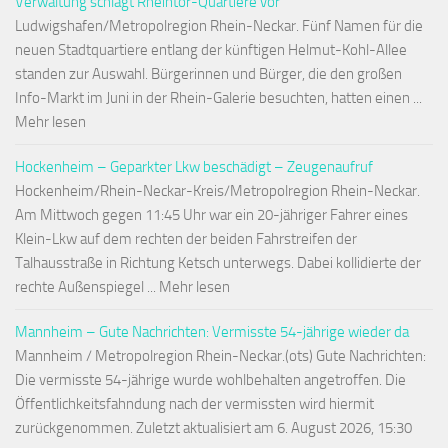
Verwaltung schlägt Rheintor-Quartiere vor
Ludwigshafen/Metropolregion Rhein-Neckar. Fünf Namen für die
neuen Stadtquartiere entlang der künftigen Helmut-Kohl-Allee
standen zur Auswahl. Bürgerinnen und Bürger, die den großen
Info-Markt im Juni in der Rhein-Galerie besuchten, hatten einen ...
Mehr lesen
Hockenheim – Geparkter Lkw beschädigt – Zeugenaufruf
Hockenheim/Rhein-Neckar-Kreis/Metropolregion Rhein-Neckar.
Am Mittwoch gegen 11:45 Uhr war ein 20-jähriger Fahrer eines
Klein-Lkw auf dem rechten der beiden Fahrstreifen der
Talhausstraße in Richtung Ketsch unterwegs. Dabei kollidierte der
rechte Außenspiegel ... Mehr lesen
Mannheim – Gute Nachrichten: Vermisste 54-jährige wieder da
Mannheim / Metropolregion Rhein-Neckar.(ots) Gute Nachrichten:
Die vermisste 54-jährige wurde wohlbehalten angetroffen. Die
Öffentlichkeitsfahndung nach der vermissten wird hiermit
zurückgenommen. Zuletzt aktualisiert am 6. August 2026, 15:30