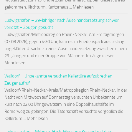
Mutterstadt zum 13. und letzten Dämmerschoppen dieses Jahres
gekommen. Kirchturm, Kantorhaus ... Mehr lesen
Ludwigshafen – 29-Jähriger nach Auseinandersetzung schwer
verletzt – Zeugen gesucht
Ludwigshafen/Metropolregion Rhein-Neckar. Am Freitagmorgen
(07.08.2026), gegen 4:30 Uhr, kam es im Friedenspark aus bislang
ungeklärter Ursache zu einer Auseinandersetzung zwischen einem
29-Jährigen und einer Gruppe von Männern. Im Zuge dieser ...
Mehr lesen
Walldorf – Unbekannte versuchen Kellertüre aufzubrechen –
Zeugenaufruf
Walldorf/Rhein-Neckar-Kreis/Metropolregion Rhein-Neckar. In der
Nacht von Mittwoch auf Donnerstag versuchten Unbekannte um
kurz nach 02:00 Uhr gewaltsam in eine Doppelhaushälfte im
Römerweg zu gelangen. Die Täterschaft versuchte vergeblich die
Kellertüre ... Mehr lesen
Ludwigshafen – Wilhelm-Hack-Museum: Konzert mit dem