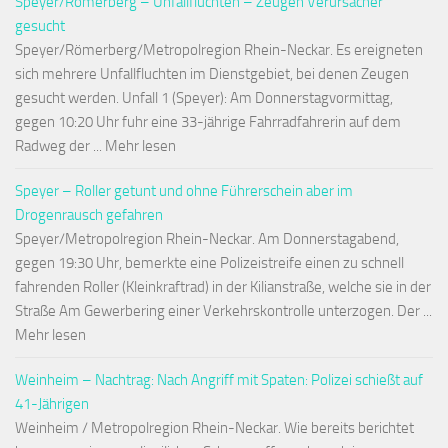
Speyer/Römerberg – Unfallfluchten – Zeugen Verursacher
gesucht
Speyer/Römerberg/Metropolregion Rhein-Neckar. Es ereigneten
sich mehrere Unfallfluchten im Dienstgebiet, bei denen Zeugen
gesucht werden. Unfall 1 (Speyer): Am Donnerstagvormittag,
gegen 10:20 Uhr fuhr eine 33-jährige Fahrradfahrerin auf dem
Radweg der ... Mehr lesen
Speyer – Roller getunt und ohne Führerschein aber im
Drogenrausch gefahren
Speyer/Metropolregion Rhein-Neckar. Am Donnerstagabend,
gegen 19:30 Uhr, bemerkte eine Polizeistreife einen zu schnell
fahrenden Roller (Kleinkraftrad) in der Kilianstraße, welche sie in der
Straße Am Gewerbering einer Verkehrskontrolle unterzogen. Der ...
Mehr lesen
Weinheim – Nachtrag: Nach Angriff mit Spaten: Polizei schießt auf
41-Jährigen
Weinheim / Metropolregion Rhein-Neckar. Wie bereits berichtet