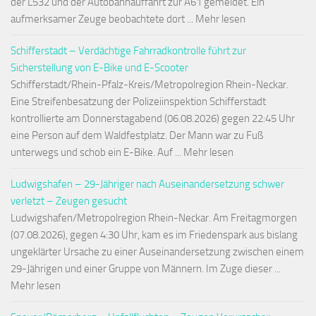
der L532 und der Autobahnauffahrt zur A61 gemeldet. Ein
aufmerksamer Zeuge beobachtete dort ... Mehr lesen
Schifferstadt – Verdächtige Fahrradkontrolle führt zur
Sicherstellung von E-Bike und E-Scooter
Schifferstadt/Rhein-Pfalz-Kreis/Metropolregion Rhein-Neckar.
Eine Streifenbesatzung der Polizeiinspektion Schifferstadt
kontrollierte am Donnerstagabend (06.08.2026) gegen 22:45 Uhr
eine Person auf dem Waldfestplatz. Der Mann war zu Fuß
unterwegs und schob ein E-Bike. Auf ... Mehr lesen
Ludwigshafen – 29-Jähriger nach Auseinandersetzung schwer
verletzt – Zeugen gesucht
Ludwigshafen/Metropolregion Rhein-Neckar. Am Freitagmorgen
(07.08.2026), gegen 4:30 Uhr, kam es im Friedenspark aus bislang
ungeklärter Ursache zu einer Auseinandersetzung zwischen einem
29-Jährigen und einer Gruppe von Männern. Im Zuge dieser ...
Mehr lesen