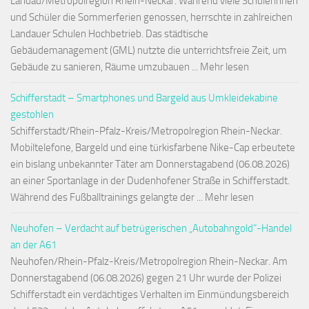
Landau/Metropolregion Rhein-Neckar. Während viele Schülerinnen
und Schüler die Sommerferien genossen, herrschte in zahlreichen
Landauer Schulen Hochbetrieb. Das städtische
Gebäudemanagement (GML) nutzte die unterrichtsfreie Zeit, um
Gebäude zu sanieren, Räume umzubauen ... Mehr lesen
Schifferstadt – Smartphones und Bargeld aus Umkleidekabine
gestohlen
Schifferstadt/Rhein-Pfalz-Kreis/Metropolregion Rhein-Neckar.
Mobiltelefone, Bargeld und eine türkisfarbene Nike-Cap erbeutete
ein bislang unbekannter Täter am Donnerstagabend (06.08.2026)
an einer Sportanlage in der Dudenhofener Straße in Schifferstadt.
Während des Fußballtrainings gelangte der ... Mehr lesen
Neuhofen – Verdacht auf betrügerischen „Autobahngold“-Handel
an der A61
Neuhofen/Rhein-Pfalz-Kreis/Metropolregion Rhein-Neckar. Am
Donnerstagabend (06.08.2026) gegen 21 Uhr wurde der Polizei
Schifferstadt ein verdächtiges Verhalten im Einmündungsbereich