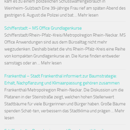
kam es zu einem polizeilichen Schusswaffengebrauch in
Weinheim-Sulzbach Eine 39-jährige Frau rief am späten Abend des
gestrigen 6. August die Polizei und bat ... Mehr lesen
Schifferstadt – MS Office Grundlagenkurse
Schifferstadt/Rhein-Pfalz-Kreis/Metropolregion Rhein-Neckar. MS
Office Anwendungen sind aus dem Büroalltag nicht mehr
wegzudenken. Deshalb bietet die vhs Rhein-Pfalz-Kreis eine Reihe
von kompakten Grundlagenkurse an. Die Kurse finden entweder
samstags oder an ... Mehr lesen
Frankenthal – Stadt Frankenthal informiert zur Baumstrategie:
Erhalt, Nachpflanzung und Klimaanpassung gehören zusammen
Frankenthal/Metropolregion Rhein-Neckar. Die Diskussion um die
Platanen in der Steinstraße zeigt, welchen hohen Stellenwert
Stadtbäume für viele Bürgerinnen und Bürger haben. Große Bäume
spenden Schat-ten, verbessern das Stadtklima und prägen ... Mehr
lesen