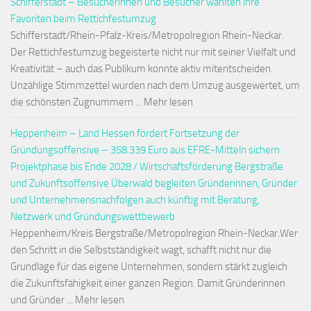
Schifferstadt – Besucherinnen und Besucher wählten ihre
Favoriten beim Rettichfestumzug
Schifferstadt/Rhein-Pfalz-Kreis/Metropolregion Rhein-Neckar.
Der Rettichfestumzug begeisterte nicht nur mit seiner Vielfalt und
Kreativität – auch das Publikum konnte aktiv mitentscheiden.
Unzählige Stimmzettel wurden nach dem Umzug ausgewertet, um
die schönsten Zugnummern ... Mehr lesen
Heppenheim – Land Hessen fördert Fortsetzung der
Gründungsoffensive – 358.339 Euro aus EFRE-Mitteln sichern
Projektphase bis Ende 2028 / Wirtschaftsförderung Bergstraße
und Zukunftsoffensive Überwald begleiten Gründerinnen, Gründer
und Unternehmensnachfolgen auch künftig mit Beratung,
Netzwerk und Gründungswettbewerb
Heppenheim/Kreis Bergstraße/Metropolregion Rhein-Neckar.Wer
den Schritt in die Selbstständigkeit wagt, schafft nicht nur die
Grundlage für das eigene Unternehmen, sondern stärkt zugleich
die Zukunftsfähigkeit einer ganzen Region. Damit Gründerinnen
und Gründer ... Mehr lesen