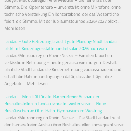
Speyer/Metropolregion Rhein-Neckar – Die reine Kraft der
Stimme: Drei Operntenöre – unverstärkt, ohne Mikrofone, ohne
technische Verstärkung Ein Konzertabend, der das Wesentliche
feiert: die Stimme. Mit der Jubiläumstournee 2026/2027 blickt ...
Mehr lesen
Landau – Gute Betreuung braucht gute Planung: Stadt Landau
blickt mit Kindertagesstättenbedarfsplan 2026 nach vorn
Landau/Metropolregion Rhein-Neckar – Familien brauchen
verlässliche Betreuung – heute genauso wie morgen. Deshalb
plant die Stadt Landau die Kinderbetreuung vorausschauend und
schafft die Rahmenbedingungen dafür, dass die Träger ihre
Angebote ... Mehr lesen
Landau – Mobilität für alle: Barrierefreier Ausbau der
Bushaltestellen in Landau schreitet weiter voran – Neue
Bushäuschen an Otto-Hahn-Gymnasium im Westring
Landau/Metropolregion Rhein-Neckar – Die Stadt Landau treibt
den barrierefreien Ausbau ihrer Bushaltestellen konsequent voran