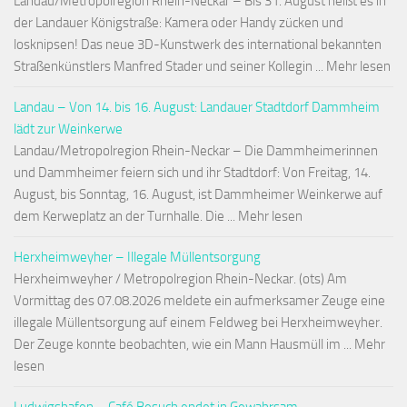
Landau/Metropolregion Rhein-Neckar – Bis 31. August heißt es in
der Landauer Königstraße: Kamera oder Handy zücken und
losknipsen! Das neue 3D-Kunstwerk des international bekannten
Straßenkünstlers Manfred Stader und seiner Kollegin ... Mehr lesen
Landau – Von 14. bis 16. August: Landauer Stadtdorf Dammheim
lädt zur Weinkerwe
Landau/Metropolregion Rhein-Neckar – Die Dammheimerinnen
und Dammheimer feiern sich und ihr Stadtdorf: Von Freitag, 14.
August, bis Sonntag, 16. August, ist Dammheimer Weinkerwe auf
dem Kerweplatz an der Turnhalle. Die ... Mehr lesen
Herxheimweyher – Illegale Müllentsorgung
Herxheimweyher / Metropolregion Rhein-Neckar. (ots) Am
Vormittag des 07.08.2026 meldete ein aufmerksamer Zeuge eine
illegale Müllentsorgung auf einem Feldweg bei Herxheimweyher.
Der Zeuge konnte beobachten, wie ein Mann Hausmüll im ... Mehr
lesen