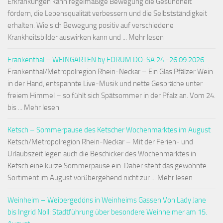
Erkrankungen kann regelmäßige Bewegung die Gesundheit
fördern, die Lebensqualität verbessern und die Selbstständigkeit
erhalten. Wie sich Bewegung positiv auf verschiedene
Krankheitsbilder auswirken kann und ... Mehr lesen
Frankenthal – WEINGARTEN by FORUM DO-SA 24.-26.09.2026
Frankenthal/Metropolregion Rhein-Neckar – Ein Glas Pfälzer Wein
in der Hand, entspannte Live-Musik und nette Gespräche unter
freiem Himmel – so fühlt sich Spätsommer in der Pfalz an. Vom 24.
bis ... Mehr lesen
Ketsch – Sommerpause des Ketscher Wochenmarktes im August
Ketsch/Metropolregion Rhein-Neckar – Mit der Ferien- und
Urlaubszeit legen auch die Beschicker des Wochenmarktes in
Ketsch eine kurze Sommerpause ein. Daher steht das gewohnte
Sortiment im August vorübergehend nicht zur ... Mehr lesen
Weinheim – Weibergedöns in Weinheims Gassen Von Lady Jane
bis Ingrid Noll: Stadtführung über besondere Weinheimer am 15.