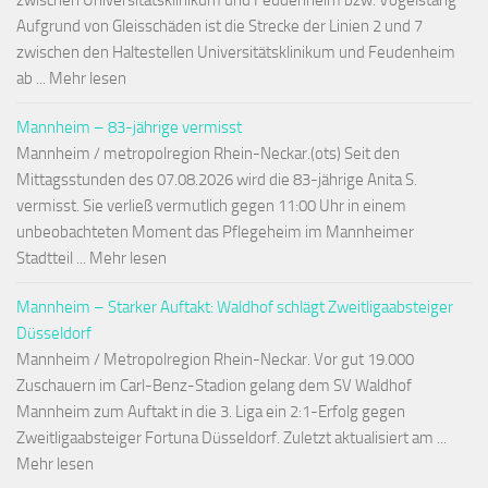
zwischen Universitätsklinikum und Feudenheim bzw. Vogelstang
Aufgrund von Gleisschäden ist die Strecke der Linien 2 und 7
zwischen den Haltestellen Universitätsklinikum und Feudenheim
ab ... Mehr lesen
Mannheim – 83-jährige vermisst
Mannheim / metropolregion Rhein-Neckar.(ots) Seit den
Mittagsstunden des 07.08.2026 wird die 83-jährige Anita S.
vermisst. Sie verließ vermutlich gegen 11:00 Uhr in einem
unbeobachteten Moment das Pflegeheim im Mannheimer
Stadtteil ... Mehr lesen
Mannheim – Starker Auftakt: Waldhof schlägt Zweitligaabsteiger
Düsseldorf
Mannheim / Metropolregion Rhein-Neckar. Vor gut 19.000
Zuschauern im Carl-Benz-Stadion gelang dem SV Waldhof
Mannheim zum Auftakt in die 3. Liga ein 2:1-Erfolg gegen
Zweitligaabsteiger Fortuna Düsseldorf. Zuletzt aktualisiert am ...
Mehr lesen