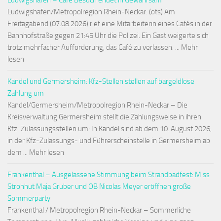
Ludwigshafen – Café Besuch endet in Gewahrsam
Ludwigshafen/Metropolregion Rhein-Neckar. (ots) Am
Freitagabend (07.08.2026) rief eine Mitarbeiterin eines Cafés in der
Bahnhofstraße gegen 21:45 Uhr die Polizei. Ein Gast weigerte sich
trotz mehrfacher Aufforderung, das Café zu verlassen. ... Mehr
lesen
Kandel und Germersheim: Kfz-Stellen stellen auf bargeldlose
Zahlung um
Kandel/Germersheim/Metropolregion Rhein-Neckar – Die
Kreisverwaltung Germersheim stellt die Zahlungsweise in ihren
Kfz-Zulassungsstellen um: In Kandel sind ab dem 10. August 2026,
in der Kfz-Zulassungs- und Führerscheinstelle in Germersheim ab
dem ... Mehr lesen
Frankenthal – Ausgelassene Stimmung beim Strandbadfest: Miss
Strohhut Maja Gruber und OB Nicolas Meyer eröffnen große
Sommerparty
Frankenthal / Metropolregion Rhein-Neckar – Sommerliche