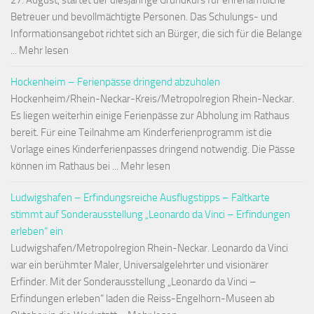
27. August, startet der diesjährige Grundkurs für ehrenamtliche
Betreuer und bevollmächtigte Personen. Das Schulungs- und
Informationsangebot richtet sich an Bürger, die sich für die Belange
... Mehr lesen
Hockenheim – Ferienpässe dringend abzuholen
Hockenheim/Rhein-Neckar-Kreis/Metropolregion Rhein-Neckar.
Es liegen weiterhin einige Ferienpässe zur Abholung im Rathaus
bereit. Für eine Teilnahme am Kinderferienprogramm ist die
Vorlage eines Kinderferienpasses dringend notwendig. Die Pässe
können im Rathaus bei ... Mehr lesen
Ludwigshafen – Erfindungsreiche Ausflugstipps – Faltkarte
stimmt auf Sonderausstellung „Leonardo da Vinci – Erfindungen
erleben“ ein
Ludwigshafen/Metropolregion Rhein-Neckar. Leonardo da Vinci
war ein berühmter Maler, Universalgelehrter und visionärer
Erfinder. Mit der Sonderausstellung „Leonardo da Vinci –
Erfindungen erleben“ laden die Reiss-Engelhorn-Museen ab