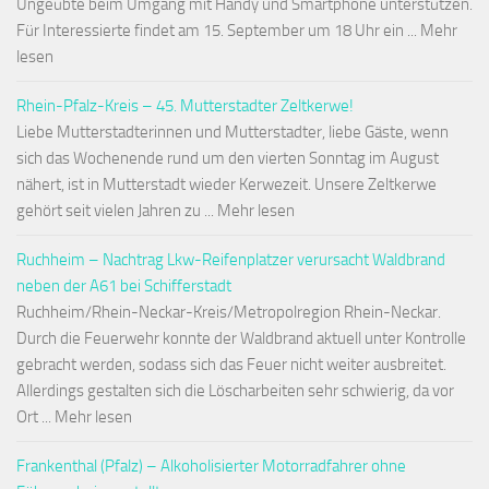
Ungeübte beim Umgang mit Handy und Smartphone unterstützen.
Für Interessierte findet am 15. September um 18 Uhr ein ... Mehr
lesen
Rhein-Pfalz-Kreis – 45. Mutterstadter Zeltkerwe!
Liebe Mutterstadterinnen und Mutterstadter, liebe Gäste, wenn
sich das Wochenende rund um den vierten Sonntag im August
nähert, ist in Mutterstadt wieder Kerwezeit. Unsere Zeltkerwe
gehört seit vielen Jahren zu ... Mehr lesen
Ruchheim – Nachtrag Lkw-Reifenplatzer verursacht Waldbrand
neben der A61 bei Schifferstadt
Ruchheim/Rhein-Neckar-Kreis/Metropolregion Rhein-Neckar.
Durch die Feuerwehr konnte der Waldbrand aktuell unter Kontrolle
gebracht werden, sodass sich das Feuer nicht weiter ausbreitet.
Allerdings gestalten sich die Löscharbeiten sehr schwierig, da vor
Ort ... Mehr lesen
Frankenthal (Pfalz) – Alkoholisierter Motorradfahrer ohne