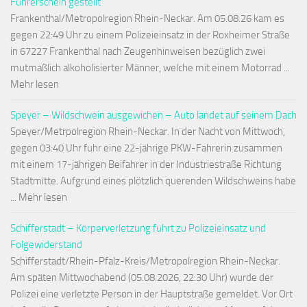
Führerschein gestellt
Frankenthal/Metropolregion Rhein-Neckar. Am 05.08.26 kam es
gegen 22:49 Uhr zu einem Polizeieinsatz in der Roxheimer Straße
in 67227 Frankenthal nach Zeugenhinweisen bezüglich zwei
mutmaßlich alkoholisierter Männer, welche mit einem Motorrad ...
Mehr lesen
Speyer – Wildschwein ausgewichen – Auto landet auf seinem Dach
Speyer/Metrpolregion Rhein-Neckar. In der Nacht von Mittwoch,
gegen 03:40 Uhr fuhr eine 22-jährige PKW-Fahrerin zusammen
mit einem 17-jährigen Beifahrer in der Industriestraße Richtung
Stadtmitte. Aufgrund eines plötzlich querenden Wildschweins habe
... Mehr lesen
Schifferstadt – Körperverletzung führt zu Polizeieinsatz und
Folgewiderstand
Schifferstadt/Rhein-Pfalz-Kreis/Metropolregion Rhein-Neckar.
Am späten Mittwochabend (05.08.2026, 22:30 Uhr) wurde der
Polizei eine verletzte Person in der Hauptstraße gemeldet. Vor Ort