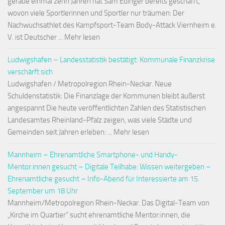
gerade einmal zehn Jahren hat Sam Edinger bereits geschafft,
wovon viele Sportlerinnen und Sportler nur träumen: Der
Nachwuchsathlet des Kampfsport-Team Body-Attack Viernheim e.
V. ist Deutscher ... Mehr lesen
Ludwigshafen – Landesstatistik bestätigt: Kommunale Finanzkrise
verschärft sich
Ludwigshafen / Metropolregion Rhein-Neckar. Neue
Schuldenstatistik: Die Finanzlage der Kommunen bleibt äußerst
angespannt Die heute veröffentlichten Zahlen des Statistischen
Landesamtes Rheinland-Pfalz zeigen, was viele Städte und
Gemeinden seit Jahren erleben: ... Mehr lesen
Mannheim – Ehrenamtliche Smartphone- und Handy-
Mentor:innen gesucht – Digitale Teilhabe: Wissen weitergeben –
Ehrenamtliche gesucht – Info-Abend für Interessierte am 15.
September um 18 Uhr
Mannheim/Metropolregion Rhein-Neckar. Das Digital-Team von
„Kirche im Quartier“ sucht ehrenamtliche Mentor:innen, die