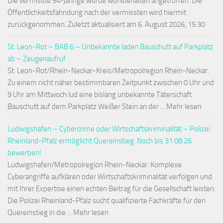
Die vermisste 54-jährige wurde wohlbehalten angetroffen. Die
Öffentlichkeitsfahndung nach der vermissten wird hiermit
zurückgenommen. Zuletzt aktualisiert am 6. August 2026, 15:30
St. Leon-Rot – BAB 6 – Unbekannte laden Bauschutt auf Parkplatz
ab – Zeugenaufruf
St. Leon-Rot/Rhein-Neckar-Kreis/Metropolregion Rhein-Neckar.
Zu einem nicht näher bestimmbaren Zeitpunkt zwischen 0 Uhr und
9 Uhr am Mittwoch lud eine bislang unbekannte Täterschaft
Bauschutt auf dem Parkplatz Weißer Stein an der ... Mehr lesen
Ludwigshafen – Cybercrime oder Wirtschaftskriminalität – Polizei
Rheinland-Pfalz ermöglicht Quereinstieg. Noch bis 31.08.26
bewerben!
Ludwigshafen/Metropolregion Rhein-Neckar. Komplexe
Cyberangriffe aufklären oder Wirtschaftskriminalität verfolgen und
mit Ihrer Expertise einen echten Beitrag für die Gesellschaft leisten:
Die Polizei Rheinland-Pfalz sucht qualifizierte Fachkräfte für den
Quereinstieg in die ... Mehr lesen