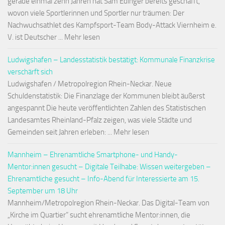
gerade einmal zehn Jahren hat Sam Edinger bereits geschafft,
wovon viele Sportlerinnen und Sportler nur träumen: Der
Nachwuchsathlet des Kampfsport-Team Body-Attack Viernheim e.
V. ist Deutscher ... Mehr lesen
Ludwigshafen – Landesstatistik bestätigt: Kommunale Finanzkrise
verschärft sich
Ludwigshafen / Metropolregion Rhein-Neckar. Neue
Schuldenstatistik: Die Finanzlage der Kommunen bleibt äußerst
angespannt Die heute veröffentlichten Zahlen des Statistischen
Landesamtes Rheinland-Pfalz zeigen, was viele Städte und
Gemeinden seit Jahren erleben: ... Mehr lesen
Mannheim – Ehrenamtliche Smartphone- und Handy-
Mentor:innen gesucht – Digitale Teilhabe: Wissen weitergeben –
Ehrenamtliche gesucht – Info-Abend für Interessierte am 15.
September um 18 Uhr
Mannheim/Metropolregion Rhein-Neckar. Das Digital-Team von
„Kirche im Quartier“ sucht ehrenamtliche Mentor:innen, die