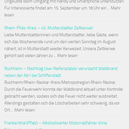
Ungeübte beim Umgang mit Handy und Smartphone unterstützen.
Für Interessierte findet am 15. September um 18 Uhr ein ... Mehr
lesen
Rhein-Pfalz-Kreis – 45. Mutterstadter Zeltkerwe!
Liebe Mutterstadterinnen und Mutterstadter, liebe Gäste, wenn
sich das Wochenende rund um den vierten Sonntag im August
nähert, ist in Mutterstadt wieder Kerwezeit. Unsere Zeltkerwe
gehört seit vielen Jahren zu ... Mehr lesen
Ruchheim – Nachtrag Lkw-Reifenplatzer verursacht Waldbrand
neben der A61 bei Schifferstadt
Ruchheim/Rhein-Neckar-Kreis/Metropolregion Rhein-Neckar.
Durch die Feuerwehr konnte der Waldbrand aktuell unter Kontrolle
gebracht werden, sodass sich das Feuer nicht weiter ausbreitet.
Allerdings gestalten sich die Löscharbeiten sehr schwierig, da vor
Ort ... Mehr lesen
Frankenthal (Pfalz) – Alkoholisierter Motorradfahrer ohne