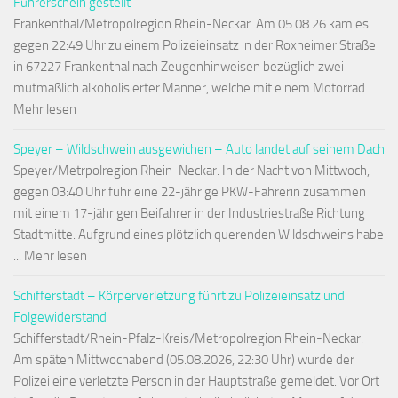
Führerschein gestellt
Frankenthal/Metropolregion Rhein-Neckar. Am 05.08.26 kam es
gegen 22:49 Uhr zu einem Polizeieinsatz in der Roxheimer Straße
in 67227 Frankenthal nach Zeugenhinweisen bezüglich zwei
mutmaßlich alkoholisierter Männer, welche mit einem Motorrad ...
Mehr lesen
Speyer – Wildschwein ausgewichen – Auto landet auf seinem Dach
Speyer/Metrpolregion Rhein-Neckar. In der Nacht von Mittwoch,
gegen 03:40 Uhr fuhr eine 22-jährige PKW-Fahrerin zusammen
mit einem 17-jährigen Beifahrer in der Industriestraße Richtung
Stadtmitte. Aufgrund eines plötzlich querenden Wildschweins habe
... Mehr lesen
Schifferstadt – Körperverletzung führt zu Polizeieinsatz und
Folgewiderstand
Schifferstadt/Rhein-Pfalz-Kreis/Metropolregion Rhein-Neckar.
Am späten Mittwochabend (05.08.2026, 22:30 Uhr) wurde der
Polizei eine verletzte Person in der Hauptstraße gemeldet. Vor Ort