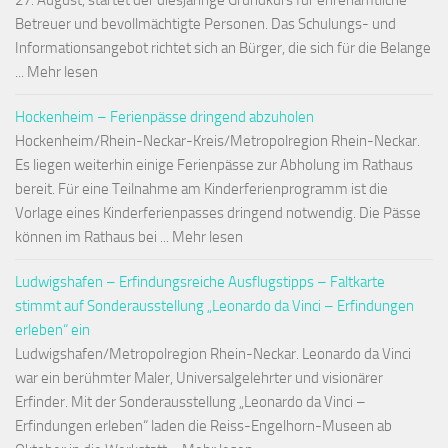
27. August, startet der diesjährige Grundkurs für ehrenamtliche
Betreuer und bevollmächtigte Personen. Das Schulungs- und
Informationsangebot richtet sich an Bürger, die sich für die Belange
... Mehr lesen
Hockenheim – Ferienpässe dringend abzuholen
Hockenheim/Rhein-Neckar-Kreis/Metropolregion Rhein-Neckar.
Es liegen weiterhin einige Ferienpässe zur Abholung im Rathaus
bereit. Für eine Teilnahme am Kinderferienprogramm ist die
Vorlage eines Kinderferienpasses dringend notwendig. Die Pässe
können im Rathaus bei ... Mehr lesen
Ludwigshafen – Erfindungsreiche Ausflugstipps – Faltkarte
stimmt auf Sonderausstellung „Leonardo da Vinci – Erfindungen
erleben“ ein
Ludwigshafen/Metropolregion Rhein-Neckar. Leonardo da Vinci
war ein berühmter Maler, Universalgelehrter und visionärer
Erfinder. Mit der Sonderausstellung „Leonardo da Vinci –
Erfindungen erleben“ laden die Reiss-Engelhorn-Museen ab