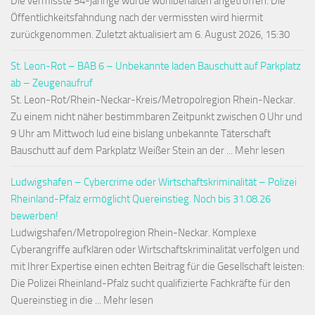
Die vermisste 54-jährige wurde wohlbehalten angetroffen. Die
Öffentlichkeitsfahndung nach der vermissten wird hiermit
zurückgenommen. Zuletzt aktualisiert am 6. August 2026, 15:30
St. Leon-Rot – BAB 6 – Unbekannte laden Bauschutt auf Parkplatz
ab – Zeugenaufruf
St. Leon-Rot/Rhein-Neckar-Kreis/Metropolregion Rhein-Neckar.
Zu einem nicht näher bestimmbaren Zeitpunkt zwischen 0 Uhr und
9 Uhr am Mittwoch lud eine bislang unbekannte Täterschaft
Bauschutt auf dem Parkplatz Weißer Stein an der ... Mehr lesen
Ludwigshafen – Cybercrime oder Wirtschaftskriminalität – Polizei
Rheinland-Pfalz ermöglicht Quereinstieg. Noch bis 31.08.26
bewerben!
Ludwigshafen/Metropolregion Rhein-Neckar. Komplexe
Cyberangriffe aufklären oder Wirtschaftskriminalität verfolgen und
mit Ihrer Expertise einen echten Beitrag für die Gesellschaft leisten:
Die Polizei Rheinland-Pfalz sucht qualifizierte Fachkräfte für den
Quereinstieg in die ... Mehr lesen