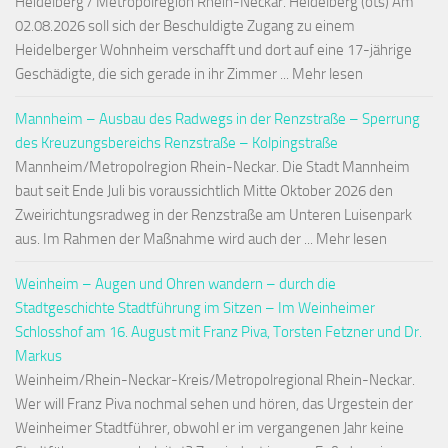
Heidelberg / Metropolregion Rhein-Neckar. Heidelberg (ots) Am
02.08.2026 soll sich der Beschuldigte Zugang zu einem
Heidelberger Wohnheim verschafft und dort auf eine 17-jährige
Geschädigte, die sich gerade in ihr Zimmer ... Mehr lesen
Mannheim – Ausbau des Radwegs in der Renzstraße – Sperrung
des Kreuzungsbereichs Renzstraße – Kolpingstraße
Mannheim/Metropolregion Rhein-Neckar. Die Stadt Mannheim
baut seit Ende Juli bis voraussichtlich Mitte Oktober 2026 den
Zweirichtungsradweg in der Renzstraße am Unteren Luisenpark
aus. Im Rahmen der Maßnahme wird auch der ... Mehr lesen
Weinheim – Augen und Ohren wandern – durch die
Stadtgeschichte Stadtführung im Sitzen – Im Weinheimer
Schlosshof am 16. August mit Franz Piva, Torsten Fetzner und Dr.
Markus
Weinheim/Rhein-Neckar-Kreis/Metropolregional Rhein-Neckar.
Wer will Franz Piva nochmal sehen und hören, das Urgestein der
Weinheimer Stadtführer, obwohl er im vergangenen Jahr keine