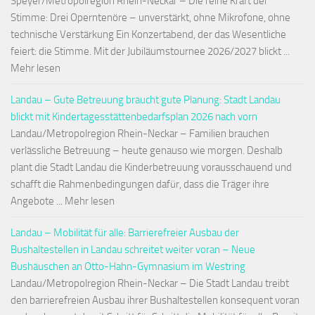
Speyer/Metropolregion Rhein-Neckar – Die reine Kraft der
Stimme: Drei Operntenöre – unverstärkt, ohne Mikrofone, ohne
technische Verstärkung Ein Konzertabend, der das Wesentliche
feiert: die Stimme. Mit der Jubiläumstournee 2026/2027 blickt ...
Mehr lesen
Landau – Gute Betreuung braucht gute Planung: Stadt Landau
blickt mit Kindertagesstättenbedarfsplan 2026 nach vorn
Landau/Metropolregion Rhein-Neckar – Familien brauchen
verlässliche Betreuung – heute genauso wie morgen. Deshalb
plant die Stadt Landau die Kinderbetreuung vorausschauend und
schafft die Rahmenbedingungen dafür, dass die Träger ihre
Angebote ... Mehr lesen
Landau – Mobilität für alle: Barrierefreier Ausbau der
Bushaltestellen in Landau schreitet weiter voran – Neue
Bushäuschen an Otto-Hahn-Gymnasium im Westring
Landau/Metropolregion Rhein-Neckar – Die Stadt Landau treibt
den barrierefreien Ausbau ihrer Bushaltestellen konsequent voran