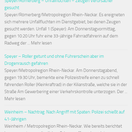
Speyer/Römerberg – Unfallfluchten – Zeugen Verursacher
gesucht
Speyer/Römerberg/Metropolregion Rhein-Neckar. Es ereigneten
sich mehrere Unfallfluchten im Dienstgebiet, bei denen Zeugen
gesucht werden. Unfall 1 (Speyer): Am Donnerstagvormittag,
gegen 10:20 Uhr fuhr eine 33-jährige Fahrradfahrerin auf dem
Radweg der ... Mehr lesen
Speyer – Roller getunt und ohne Führerschein aber im
Drogenrausch gefahren
Speyer/Metropolregion Rhein-Neckar. Am Donnerstagabend,
gegen 19:30 Uhr, bemerkte eine Polizeistreife einen zu schnell
fahrenden Roller (Kleinkraftrad) in der Kilianstraße, welche sie in der
Straße Am Gewerbering einer Verkehrskontrolle unterzogen. Der ...
Mehr lesen
Weinheim – Nachtrag: Nach Angriff mit Spaten: Polizei schießt auf
41-Jährigen
Weinheim / Metropolregion Rhein-Neckar. Wie bereits berichtet