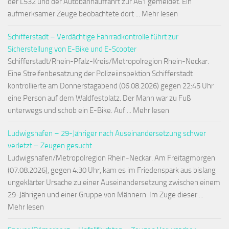
der L532 und der Autobahnauffahrt zur A61 gemeldet. Ein
aufmerksamer Zeuge beobachtete dort ... Mehr lesen
Schifferstadt – Verdächtige Fahrradkontrolle führt zur
Sicherstellung von E-Bike und E-Scooter
Schifferstadt/Rhein-Pfalz-Kreis/Metropolregion Rhein-Neckar.
Eine Streifenbesatzung der Polizeiinspektion Schifferstadt
kontrollierte am Donnerstagabend (06.08.2026) gegen 22:45 Uhr
eine Person auf dem Waldfestplatz. Der Mann war zu Fuß
unterwegs und schob ein E-Bike. Auf ... Mehr lesen
Ludwigshafen – 29-Jähriger nach Auseinandersetzung schwer
verletzt – Zeugen gesucht
Ludwigshafen/Metropolregion Rhein-Neckar. Am Freitagmorgen
(07.08.2026), gegen 4:30 Uhr, kam es im Friedenspark aus bislang
ungeklärter Ursache zu einer Auseinandersetzung zwischen einem
29-Jährigen und einer Gruppe von Männern. Im Zuge dieser ...
Mehr lesen