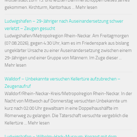
Mutterstadt zum 13. und letzten Dämmerschoppen dieses Jahres
gekommen. Kirchturm, Kantorhaus ... Mehr lesen
Ludwigshafen – 29-Jähriger nach Auseinandersetzung schwer
verletzt – Zeugen gesucht
Ludwigshafen/Metropolregion Rhein-Neckar. Am Freitagmorgen
(07.08.2026), gegen 4:30 Uhr, kam es im Friedenspark aus bislang
ungeklärter Ursache zu einer Auseinandersetzung zwischen einem
29-Jährigen und einer Gruppe von Männern. Im Zuge dieser ...
Mehr lesen
Walldorf – Unbekannte versuchen Kellertüre aufzubrechen –
Zeugenaufruf
Walldorf/Rhein-Neckar-Kreis/Metropolregion Rhein-Neckar. In der
Nacht von Mittwoch auf Donnerstag versuchten Unbekannte um
kurz nach 02:00 Uhr gewaltsam in eine Doppelhaushälfte im
Römerweg zu gelangen. Die Täterschaft versuchte vergeblich die
Kellertüre ... Mehr lesen
Ludwigshafen – Wilhelm-Hack-Museum: Konzert mit dem