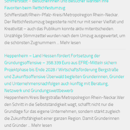
Schifferstadt – Besucherinnen und Besucher wählten ihre
Favoriten beim Rettichfestumzug
Schifferstadt/Rhein-Pfalz-Kreis/Metropolregion Rhein-Neckar.
Der Rettichfestumzug begeisterte nicht nur mit seiner Vielfalt und
Kreativität – auch das Publikum konnte aktiv mitentscheiden.
Unzählige Stimmzettel wurden nach dem Umzug ausgewertet, um
die schönsten Zugnummern ... Mehr lesen
Heppenheim – Land Hessen fördert Fortsetzung der
Gründungsoffensive – 358.339 Euro aus EFRE-Mitteln sichern
Projektphase bis Ende 2028 / Wirtschaftsförderung Bergstraße
und Zukunftsoffensive Überwald begleiten Gründerinnen, Gründer
und Unternehmensnachfolgen auch künftig mit Beratung,
Netzwerk und Gründungswettbewerb
Heppenheim/Kreis Bergstraße/Metropolregion Rhein-Neckar.Wer
den Schritt in die Selbstständigkeit wagt, schafft nicht nur die
Grundlage für das eigene Unternehmen, sondern stärkt zugleich
die Zukunftsfähigkeit einer ganzen Region. Damit Gründerinnen
und Gründer ... Mehr lesen