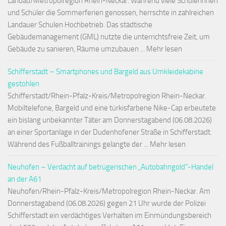
Landau/Metropolregion Rhein-Neckar. Während viele Schülerinnen
und Schüler die Sommerferien genossen, herrschte in zahlreichen
Landauer Schulen Hochbetrieb. Das städtische
Gebäudemanagement (GML) nutzte die unterrichtsfreie Zeit, um
Gebäude zu sanieren, Räume umzubauen ... Mehr lesen
Schifferstadt – Smartphones und Bargeld aus Umkleidekabine
gestohlen
Schifferstadt/Rhein-Pfalz-Kreis/Metropolregion Rhein-Neckar.
Mobiltelefone, Bargeld und eine türkisfarbene Nike-Cap erbeutete
ein bislang unbekannter Täter am Donnerstagabend (06.08.2026)
an einer Sportanlage in der Dudenhofener Straße in Schifferstadt.
Während des Fußballtrainings gelangte der ... Mehr lesen
Neuhofen – Verdacht auf betrügerischen „Autobahngold“-Handel
an der A61
Neuhofen/Rhein-Pfalz-Kreis/Metropolregion Rhein-Neckar. Am
Donnerstagabend (06.08.2026) gegen 21 Uhr wurde der Polizei
Schifferstadt ein verdächtiges Verhalten im Einmündungsbereich