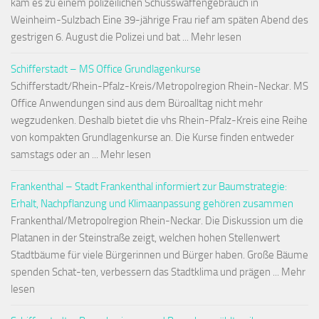
kam es zu einem polizeilichen Schusswaffengebrauch in
Weinheim-Sulzbach Eine 39-jährige Frau rief am späten Abend des
gestrigen 6. August die Polizei und bat ... Mehr lesen
Schifferstadt – MS Office Grundlagenkurse
Schifferstadt/Rhein-Pfalz-Kreis/Metropolregion Rhein-Neckar. MS
Office Anwendungen sind aus dem Büroalltag nicht mehr
wegzudenken. Deshalb bietet die vhs Rhein-Pfalz-Kreis eine Reihe
von kompakten Grundlagenkurse an. Die Kurse finden entweder
samstags oder an ... Mehr lesen
Frankenthal – Stadt Frankenthal informiert zur Baumstrategie:
Erhalt, Nachpflanzung und Klimaanpassung gehören zusammen
Frankenthal/Metropolregion Rhein-Neckar. Die Diskussion um die
Platanen in der Steinstraße zeigt, welchen hohen Stellenwert
Stadtbäume für viele Bürgerinnen und Bürger haben. Große Bäume
spenden Schat-ten, verbessern das Stadtklima und prägen ... Mehr
lesen