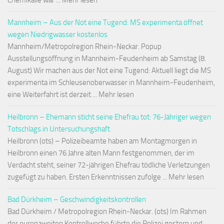
Chemikalie war ... Mehr lesen
Mannheim – Aus der Not eine Tugend: MS experimenta öffnet
wegen Niedrigwasser kostenlos
Mannheim/Metropolregion Rhein-Neckar. Popup
Ausstellungsöffnung in Mannheim-Feudenheim ab Samstag (8.
August) Wir machen aus der Not eine Tugend: Aktuell liegt die MS
experimenta im Schleusenoberwasser in Mannheim-Feudenheim,
eine Weiterfahrt ist derzeit ... Mehr lesen
Heilbronn – Ehemann sticht seine Ehefrau tot: 76-Jähriger wegen
Totschlags in Untersuchungshaft
Heilbronn (ots) – Polizeibeamte haben am Montagmorgen in
Heilbronn einen 76 Jahre alten Mann festgenommen, der im
Verdacht steht, seiner 72-jährigen Ehefrau tödliche Verletzungen
zugefügt zu haben. Ersten Erkenntnissen zufolge ... Mehr lesen
Bad Dürkheim – Geschwindigkeitskontrollen
Bad Dürkheim / Metropolregion Rhein-Neckar. (ots) Im Rahmen
der europaweiten Kontrollwoche führte die Polizei gestern und