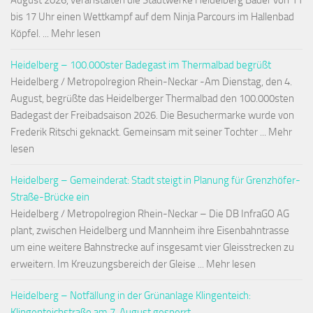
August 2026, veranstalten die Stadtwerke Heidelberg Bäder von 11
bis 17 Uhr einen Wettkampf auf dem Ninja Parcours im Hallenbad
Köpfel. ... Mehr lesen
Heidelberg – 100.000ster Badegast im Thermalbad begrüßt
Heidelberg / Metropolregion Rhein-Neckar -Am Dienstag, den 4.
August, begrüßte das Heidelberger Thermalbad den 100.000sten
Badegast der Freibadsaison 2026. Die Besuchermarke wurde von
Frederik Ritschi geknackt. Gemeinsam mit seiner Tochter ... Mehr
lesen
Heidelberg – Gemeinderat: Stadt steigt in Planung für Grenzhöfer-
Straße-Brücke ein
Heidelberg / Metropolregion Rhein-Neckar – Die DB InfraGO AG
plant, zwischen Heidelberg und Mannheim ihre Eisenbahntrasse
um eine weitere Bahnstrecke auf insgesamt vier Gleisstrecken zu
erweitern. Im Kreuzungsbereich der Gleise ... Mehr lesen
Heidelberg – Notfällung in der Grünanlage Klingenteich:
Klingenteichstraße am 7. August gesperrt