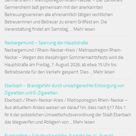
Germersheim / Metropolregion Rhein-Neckar – Der Landkreis
Germersheim lädt gemeinsam mit den anerkannten
Betreuungsvereinen alle ehrenamtlich tätigen rechtlichen
Betreuerinnen und Betreuer zu einem Grillfest ein. Die
Veranstaltung findet am Samstag, ... Mehr lesen
Neckargemünd – Sperrung der Hauptstraße
Neckargemünd / Rhein-Neckar-Kreis / Metropolregion Rhein-
Neckar – Wegen des diesjährigen Sommernachtsfests wird die
Hauptstraße am Freitag, 7. August 2026, ab etwa 15 Uhr bis
Betriebsende für den Verkehr gesperrt. Dies ... Mehr lesen
Eberbach – Brandgefahr durch unsachgerechte Entsorgung von
Zigaretten und E-Zigaretten
Eberbach / Rhein-Neckar-Kreis / Metropolregion Rhein-Neckar –
Aus aktuellem Anlass weisen wir darauf hin, dass nach §17 Abs.1
Nr.6 der polizeilichen Umweltschutzverordnung der Stadt Eberbach
das Wegwerfen und Ablagern von ... Mehr lesen
Frankenthal – Schulbuchausleihe: Ausgabe bis 14. August