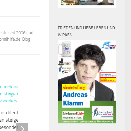
FRIEDEN UND LIEBE LEBEN UND
ekte seit 2006 und
WIRKEN
alhilfe.de, Blog:
0
Joachim Gauck: Ein Bürgerrechtler
 norddeutschen
als neuer Präsident des Volkes?
en steigen weiter –
JUNI 22, 2010
esonders betroffen