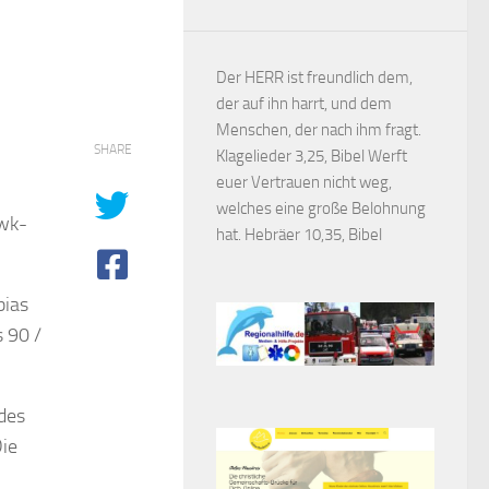
Der HERR ist freundlich dem,
der auf ihn harrt, und dem
Menschen, der nach ihm fragt.
SHARE
Klagelieder 3,25, Bibel Werft
euer Vertrauen nicht weg,
welches eine große Belohnung
awk-
hat. Hebräer 10,35, Bibel
bias
s 90 /
des
ie