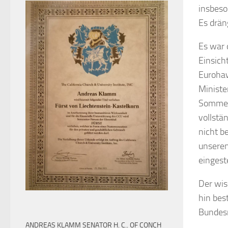
insbeso
Es drän
Es war 
Einsic
Eurohaw
Ministe
Sommer 
vollst
nicht b
unseren
eingeste
Der wis
hin bes
Bundesr
ANDREAS KLAMM SENATOR H. C.. OF CONCH