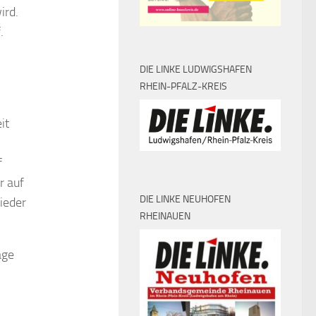
ird.
.
DIE LINKE LUDWIGSHAFEN
RHEIN-PFALZ-KREIS
it
f
r auf
DIE LINKE NEUHOFEN
ieder
RHEINAUEN
age