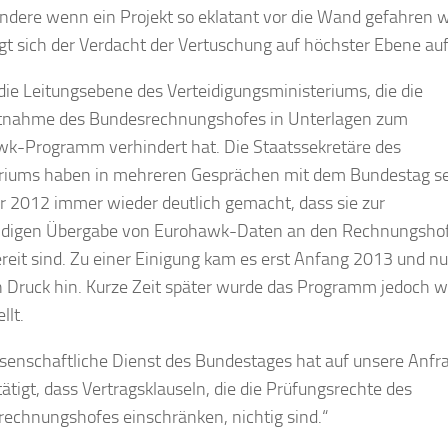
ndere wenn ein Projekt so eklatant vor die Wand gefahren w
gt sich der Verdacht der Vertuschung auf höchster Ebene auf
die Leitungsebene des Verteidigungsministeriums, die die
htnahme des Bundesrechnungshofes in Unterlagen zum
k-Programm verhindert hat. Die Staatssekretäre des
riums haben in mehreren Gesprächen mit dem Bundestag se
2012 immer wieder deutlich gemacht, dass sie zur
ändigen Übergabe von Eurohawk-Daten an den Rechnungsho
ereit sind. Zu einer Einigung kam es erst Anfang 2013 und nu
 Druck hin. Kurze Zeit später wurde das Programm jedoch w
llt.
senschaftliche Dienst des Bundestages hat auf unsere Anfr
tätigt, dass Vertragsklauseln, die die Prüfungsrechte des
echnungshofes einschränken, nichtig sind.“