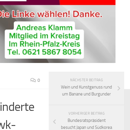
0
NÄCHSTER BEITRAG
Wein und Kunstgenuss rund
um Banane und Burgunder
inderte
VORHERIGER BEITRAG
wk-
Bundesratspräsident
besucht Japan und Südkorea