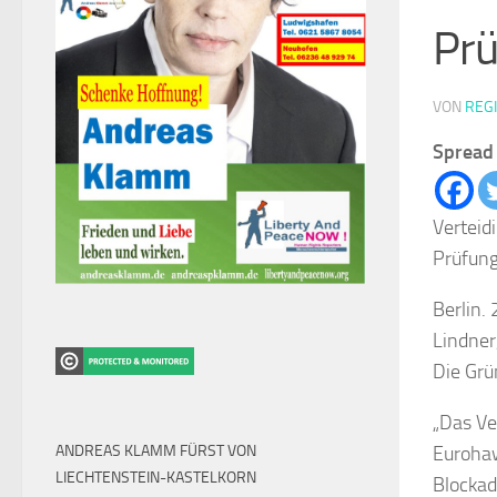
Pr
VON
REG
Spread 
Verteid
Prüfun
Berlin.
Lindner
Die Grü
„Das Ve
ANDREAS KLAMM FÜRST VON
Euroha
LIECHTENSTEIN-KASTELKORN
Blockad