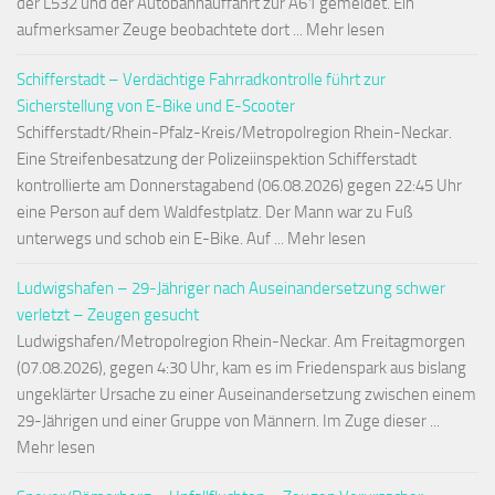
der L532 und der Autobahnauffahrt zur A61 gemeldet. Ein
aufmerksamer Zeuge beobachtete dort ... Mehr lesen
Schifferstadt – Verdächtige Fahrradkontrolle führt zur
Sicherstellung von E-Bike und E-Scooter
Schifferstadt/Rhein-Pfalz-Kreis/Metropolregion Rhein-Neckar.
Eine Streifenbesatzung der Polizeiinspektion Schifferstadt
kontrollierte am Donnerstagabend (06.08.2026) gegen 22:45 Uhr
eine Person auf dem Waldfestplatz. Der Mann war zu Fuß
unterwegs und schob ein E-Bike. Auf ... Mehr lesen
Ludwigshafen – 29-Jähriger nach Auseinandersetzung schwer
verletzt – Zeugen gesucht
Ludwigshafen/Metropolregion Rhein-Neckar. Am Freitagmorgen
(07.08.2026), gegen 4:30 Uhr, kam es im Friedenspark aus bislang
ungeklärter Ursache zu einer Auseinandersetzung zwischen einem
29-Jährigen und einer Gruppe von Männern. Im Zuge dieser ...
Mehr lesen