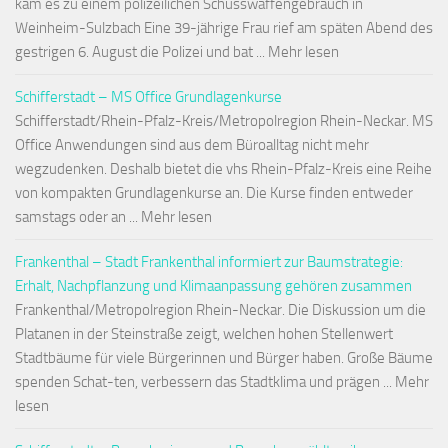
kam es zu einem polizeilichen Schusswaffengebrauch in
Weinheim-Sulzbach Eine 39-jährige Frau rief am späten Abend des
gestrigen 6. August die Polizei und bat ... Mehr lesen
Schifferstadt – MS Office Grundlagenkurse
Schifferstadt/Rhein-Pfalz-Kreis/Metropolregion Rhein-Neckar. MS
Office Anwendungen sind aus dem Büroalltag nicht mehr
wegzudenken. Deshalb bietet die vhs Rhein-Pfalz-Kreis eine Reihe
von kompakten Grundlagenkurse an. Die Kurse finden entweder
samstags oder an ... Mehr lesen
Frankenthal – Stadt Frankenthal informiert zur Baumstrategie:
Erhalt, Nachpflanzung und Klimaanpassung gehören zusammen
Frankenthal/Metropolregion Rhein-Neckar. Die Diskussion um die
Platanen in der Steinstraße zeigt, welchen hohen Stellenwert
Stadtbäume für viele Bürgerinnen und Bürger haben. Große Bäume
spenden Schat-ten, verbessern das Stadtklima und prägen ... Mehr
lesen