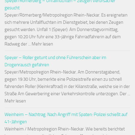
Speyer/Römerberg – Unfallfluchten – Zeugen Verursacher
gesucht
Speyer/Römerberg/Metropolregion Rhein-Neckar. Es ereigneten
sich mehrere Unfallfluchten im Dienstgebiet, bei denen Zeugen
gesucht werden. Unfall 1 (Speyer): Am Donnerstagvormittag,
gegen 10:20 Uhr fuhr eine 33-jährige Fahrradfahrerin auf dem
Radweg der ... Mehr lesen
Speyer – Roller getunt und ohne Führerschein aber im
Drogenrausch gefahren
Speyer/Metropolregion Rhein-Neckar. Am Donnerstagabend,
gegen 19:30 Uhr, bemerkte eine Polizeistreife einen zu schnell
fahrenden Roller (Kleinkraftrad) in der Kilianstraße, welche sie in der
Straße Am Gewerbering einer Verkehrskontrolle unterzogen. Der ...
Mehr lesen
Weinheim – Nachtrag: Nach Angriff mit Spaten: Polizei schießt auf
41-Jährigen
Weinheim / Metropolregion Rhein-Neckar. Wie bereits berichtet