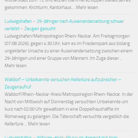
Mutterstadt zum 13. und letzten Dämmerschoppen dieses Jahres
gekommen. Kirchturm, Kantorhaus ... Mehr lesen
Ludwigshafen – 29-Jähriger nach Auseinandersetzung schwer
verletzt – Zeugen gesucht
Ludwigshafen/Metropolregion Rhein-Neckar. Am Freitagmorgen
(07.08.2026), gegen 4:30 Uhr, kam es im Friedenspark aus bislang
ungeklärter Ursache zu einer Auseinandersetzung zwischen einem
29-Jährigen und einer Gruppe von Männern. Im Zuge dieser ...
Mehr lesen
Walldorf – Unbekannte versuchen Kellertüre aufzubrechen –
Zeugenaufruf
Walldorf/Rhein-Neckar-Kreis/Metropolregion Rhein-Neckar. In der
Nacht von Mittwoch auf Donnerstag versuchten Unbekannte um
kurz nach 02:00 Uhr gewaltsam in eine Doppelhaushälfte im
Römerweg zu gelangen. Die Täterschaft versuchte vergeblich die
Kellertüre ... Mehr lesen
Ludwigshafen – Wilhelm-Hack-Museum: Konzert mit dem