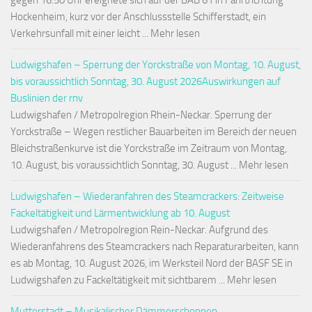
gegen 16:50 Uhr ereignete sich auf der BAB 61 in Fahrtrichtung
Hockenheim, kurz vor der Anschlussstelle Schifferstadt, ein
Verkehrsunfall mit einer leicht ... Mehr lesen
Ludwigshafen – Sperrung der Yorckstraße von Montag, 10. August,
bis voraussichtlich Sonntag, 30. August 2026Auswirkungen auf
Buslinien der rnv
Ludwigshafen / Metropolregion Rhein-Neckar. Sperrung der
Yorckstraße – Wegen restlicher Bauarbeiten im Bereich der neuen
Bleichstraßenkurve ist die Yorckstraße im Zeitraum von Montag,
10. August, bis voraussichtlich Sonntag, 30. August ... Mehr lesen
Ludwigshafen – Wiederanfahren des Steamcrackers: Zeitweise
Fackeltätigkeit und Lärmentwicklung ab 10. August
Ludwigshafen / Metropolregion Rein-Neckar. Aufgrund des
Wiederanfahrens des Steamcrackers nach Reparaturarbeiten, kann
es ab Montag, 10. August 2026, im Werksteil Nord der BASF SE in
Ludwigshafen zu Fackeltätigkeit mit sichtbarem ... Mehr lesen
Mutterstadt – Musikalischer Dämmerschoppen