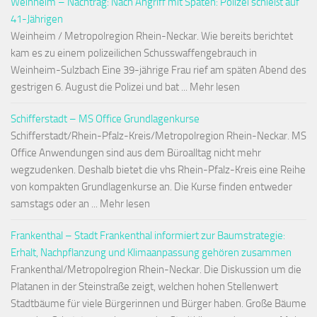
Weinheim – Nachtrag: Nach Angriff mit Spaten: Polizei schießt auf
41-Jährigen
Weinheim / Metropolregion Rhein-Neckar. Wie bereits berichtet
kam es zu einem polizeilichen Schusswaffengebrauch in
Weinheim-Sulzbach Eine 39-jährige Frau rief am späten Abend des
gestrigen 6. August die Polizei und bat ... Mehr lesen
Schifferstadt – MS Office Grundlagenkurse
Schifferstadt/Rhein-Pfalz-Kreis/Metropolregion Rhein-Neckar. MS
Office Anwendungen sind aus dem Büroalltag nicht mehr
wegzudenken. Deshalb bietet die vhs Rhein-Pfalz-Kreis eine Reihe
von kompakten Grundlagenkurse an. Die Kurse finden entweder
samstags oder an ... Mehr lesen
Frankenthal – Stadt Frankenthal informiert zur Baumstrategie:
Erhalt, Nachpflanzung und Klimaanpassung gehören zusammen
Frankenthal/Metropolregion Rhein-Neckar. Die Diskussion um die
Platanen in der Steinstraße zeigt, welchen hohen Stellenwert
Stadtbäume für viele Bürgerinnen und Bürger haben. Große Bäume