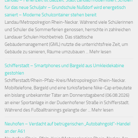
Landau – Ferienzeit ist Bauzeit: Stadt Landau modernisiert Schulen
für das neue Schuljahr – Grundschule Nußdorf wird energetisch
saniert – Moderne Schulcontainer stehen bereit
Landau/Metropolregion Rhein-Neckar. Während viele Schülerinnen
und Schüler die Sommerferien genossen, herrschte in zahlreichen
Landauer Schulen Hochbetrieb. Das städtische
Gebäudemanagement (GML) nutzte die unterrichtsfreie Zeit, um
Gebäude zu sanieren, Räume umzubauen ... Mehr lesen
Schifferstadt – Smartphones und Bargeld aus Umkleidekabine
gestohlen
Schifferstadt/Rhein-Pfalz-Kreis/Metropolregion Rhein-Neckar.
Mobiltelefone, Bargeld und eine türkisfarbene Nike-Cap erbeutete
ein bislang unbekannter Täter am Donnerstagabend (06.08.2026)
an einer Sportanlage in der Dudenhofener Straße in Schifferstadt.
Während des Fußballtrainings gelangte der ... Mehr lesen
Neuhofen – Verdacht auf betrügerischen „Autobahngold“-Handel
an der A61