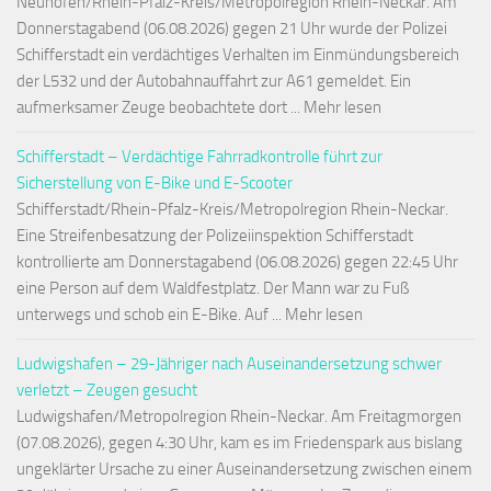
Neuhofen/Rhein-Pfalz-Kreis/Metropolregion Rhein-Neckar. Am
Donnerstagabend (06.08.2026) gegen 21 Uhr wurde der Polizei
Schifferstadt ein verdächtiges Verhalten im Einmündungsbereich
der L532 und der Autobahnauffahrt zur A61 gemeldet. Ein
aufmerksamer Zeuge beobachtete dort ... Mehr lesen
Schifferstadt – Verdächtige Fahrradkontrolle führt zur
Sicherstellung von E-Bike und E-Scooter
Schifferstadt/Rhein-Pfalz-Kreis/Metropolregion Rhein-Neckar.
Eine Streifenbesatzung der Polizeiinspektion Schifferstadt
kontrollierte am Donnerstagabend (06.08.2026) gegen 22:45 Uhr
eine Person auf dem Waldfestplatz. Der Mann war zu Fuß
unterwegs und schob ein E-Bike. Auf ... Mehr lesen
Ludwigshafen – 29-Jähriger nach Auseinandersetzung schwer
verletzt – Zeugen gesucht
Ludwigshafen/Metropolregion Rhein-Neckar. Am Freitagmorgen
(07.08.2026), gegen 4:30 Uhr, kam es im Friedenspark aus bislang
ungeklärter Ursache zu einer Auseinandersetzung zwischen einem