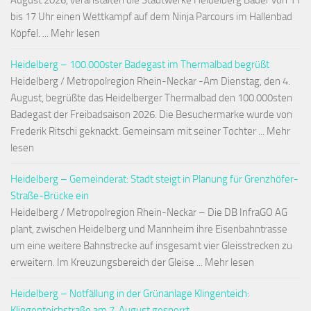
August 2026, veranstalten die Stadtwerke Heidelberg Bäder von 11
bis 17 Uhr einen Wettkampf auf dem Ninja Parcours im Hallenbad
Köpfel. ... Mehr lesen
Heidelberg – 100.000ster Badegast im Thermalbad begrüßt
Heidelberg / Metropolregion Rhein-Neckar -Am Dienstag, den 4.
August, begrüßte das Heidelberger Thermalbad den 100.000sten
Badegast der Freibadsaison 2026. Die Besuchermarke wurde von
Frederik Ritschi geknackt. Gemeinsam mit seiner Tochter ... Mehr
lesen
Heidelberg – Gemeinderat: Stadt steigt in Planung für Grenzhöfer-
Straße-Brücke ein
Heidelberg / Metropolregion Rhein-Neckar – Die DB InfraGO AG
plant, zwischen Heidelberg und Mannheim ihre Eisenbahntrasse
um eine weitere Bahnstrecke auf insgesamt vier Gleisstrecken zu
erweitern. Im Kreuzungsbereich der Gleise ... Mehr lesen
Heidelberg – Notfällung in der Grünanlage Klingenteich:
Klingenteichstraße am 7. August gesperrt