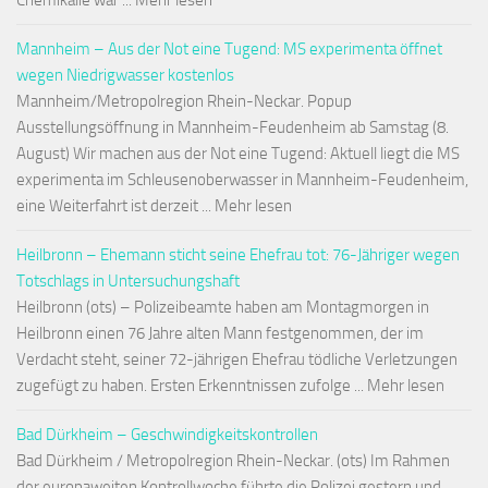
Chemikalie war ... Mehr lesen
Mannheim – Aus der Not eine Tugend: MS experimenta öffnet
wegen Niedrigwasser kostenlos
Mannheim/Metropolregion Rhein-Neckar. Popup
Ausstellungsöffnung in Mannheim-Feudenheim ab Samstag (8.
August) Wir machen aus der Not eine Tugend: Aktuell liegt die MS
experimenta im Schleusenoberwasser in Mannheim-Feudenheim,
eine Weiterfahrt ist derzeit ... Mehr lesen
Heilbronn – Ehemann sticht seine Ehefrau tot: 76-Jähriger wegen
Totschlags in Untersuchungshaft
Heilbronn (ots) – Polizeibeamte haben am Montagmorgen in
Heilbronn einen 76 Jahre alten Mann festgenommen, der im
Verdacht steht, seiner 72-jährigen Ehefrau tödliche Verletzungen
zugefügt zu haben. Ersten Erkenntnissen zufolge ... Mehr lesen
Bad Dürkheim – Geschwindigkeitskontrollen
Bad Dürkheim / Metropolregion Rhein-Neckar. (ots) Im Rahmen
der europaweiten Kontrollwoche führte die Polizei gestern und