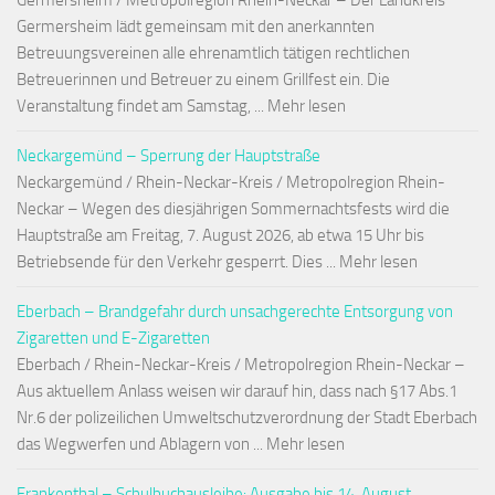
Germersheim / Metropolregion Rhein-Neckar – Der Landkreis
Germersheim lädt gemeinsam mit den anerkannten
Betreuungsvereinen alle ehrenamtlich tätigen rechtlichen
Betreuerinnen und Betreuer zu einem Grillfest ein. Die
Veranstaltung findet am Samstag, ... Mehr lesen
Neckargemünd – Sperrung der Hauptstraße
Neckargemünd / Rhein-Neckar-Kreis / Metropolregion Rhein-
Neckar – Wegen des diesjährigen Sommernachtsfests wird die
Hauptstraße am Freitag, 7. August 2026, ab etwa 15 Uhr bis
Betriebsende für den Verkehr gesperrt. Dies ... Mehr lesen
Eberbach – Brandgefahr durch unsachgerechte Entsorgung von
Zigaretten und E-Zigaretten
Eberbach / Rhein-Neckar-Kreis / Metropolregion Rhein-Neckar –
Aus aktuellem Anlass weisen wir darauf hin, dass nach §17 Abs.1
Nr.6 der polizeilichen Umweltschutzverordnung der Stadt Eberbach
das Wegwerfen und Ablagern von ... Mehr lesen
Frankenthal – Schulbuchausleihe: Ausgabe bis 14. August