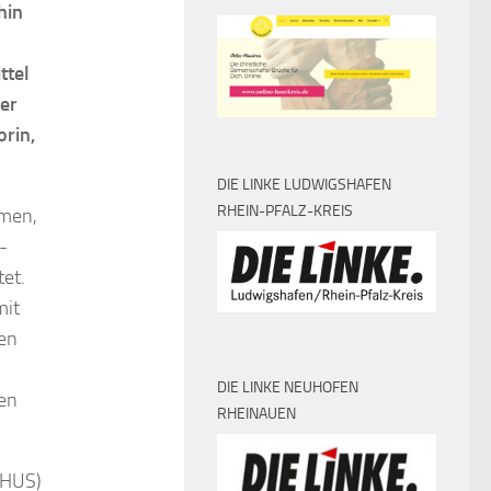
hin
ttel
der
rin,
DIE LINKE LUDWIGSHAFEN
RHEIN-PFALZ-KREIS
mmen,
-
et.
mit
en
DIE LINKE NEUHOFEN
en
RHEINAUEN
(HUS)