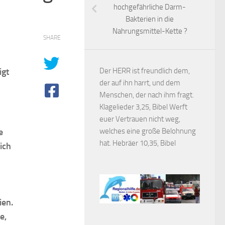
hochgefährliche Darm-
Bakterien in die
Nahrungsmittel-Kette ?
SHARE
igt
Der HERR ist freundlich dem,
der auf ihn harrt, und dem
Menschen, der nach ihm fragt.
Klagelieder 3,25, Bibel Werft
euer Vertrauen nicht weg,
e
welches eine große Belohnung
hat. Hebräer 10,35, Bibel
ich
ien.
e,