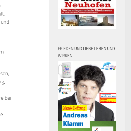
n
lt.
 und
FRIEDEN UND LIEBE LEBEN UND
im
WIRKEN
hsen,
rg,
fe bei
le