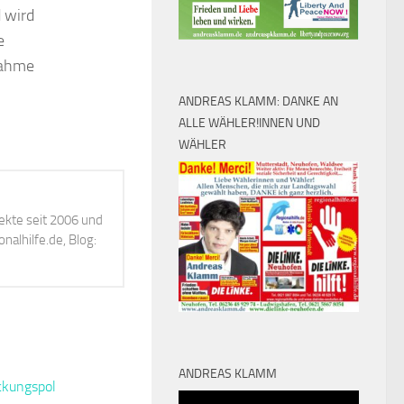
 wird
e
nahme
ANDREAS KLAMM: DANKE AN
ALLE WÄHLER!INNEN UND
WÄHLER
ekte seit 2006 und
alhilfe.de, Blog:
ANDREAS KLAMM
Video-
0