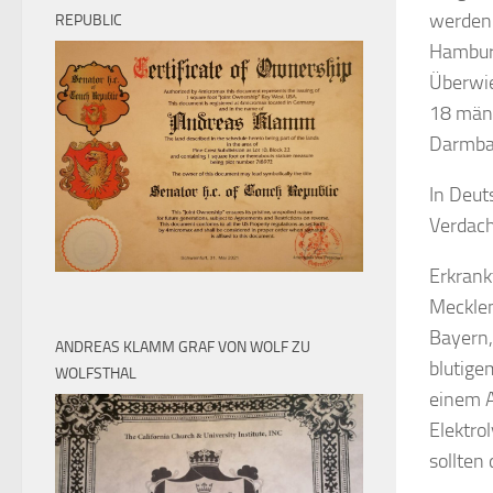
werden 
REPUBLIC
Hamburg
Überwie
18 männ
Darmbak
In Deut
Verdach
Erkrank
Meckle
Bayern,
ANDREAS KLAMM GRAF VON WOLF ZU
blutigem
WOLFSTHAL
einem A
Elektro
sollten