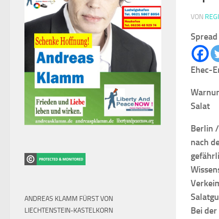
VON
REG
Spread 
Ehec-Er
Warnun
Salat
Berlin 
nach de
gefährl
Wissens
Verkei
Salatgu
ANDREAS KLAMM FÜRST VON
Bei der
LIECHTENSTEIN-KASTELKORN