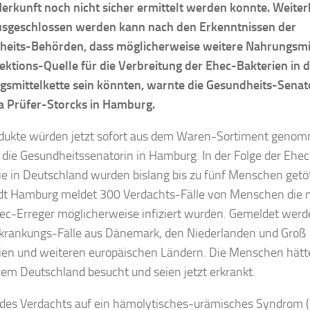
erkunft noch nicht sicher ermittelt werden konnte. Weiter
usgeschlossen werden kann nach den Erkenntnissen der
heits-Behörden, dass möglicherweise weitere Nahrungsmi
fektions-Quelle für die Verbreitung der Ehec-Bakterien in 
smittelkette sein könnten, warnte die Gesundheits-Senato
a Prüfer-Storcks in Hamburg.
dukte würden jetzt sofort aus dem Waren-Sortiment geno
e die Gesundheitssenatorin in Hamburg. In der Folge der Ehec
e in Deutschland wurden bislang bis zu fünf Menschen getöt
dt Hamburg meldet 300 Verdachts-Fälle von Menschen die 
c-Erreger möglicherweise infiziert wurden. Gemeldet werd
krankungs-Fälle aus Dänemark, den Niederlanden und Groß
ien und weiteren europäischen Ländern. Die Menschen hätt
zem Deutschland besucht und seien jetzt erkrankt.
es Verdachts auf ein hämolytisches-urämisches Syndrom 