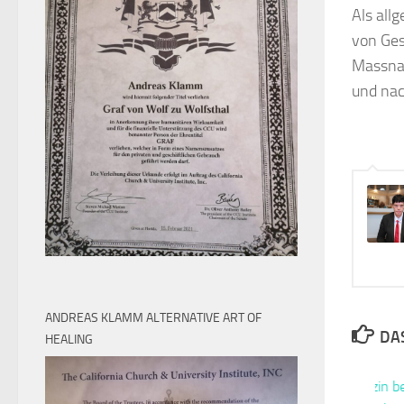
Als all
von Ges
Massna
und nac
ANDREAS KLAMM ALTERNATIVE ART OF
DAS
HEALING