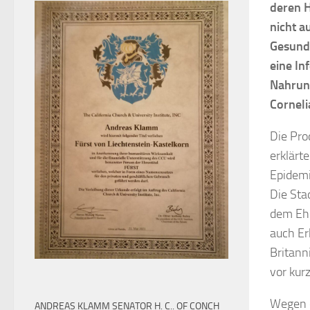
deren H
nicht a
Gesund
eine In
Nahrung
Corneli
Die Pro
erklärt
Epidemi
Die Sta
dem Ehe
auch Er
Britann
vor kur
Wegen d
ANDREAS KLAMM SENATOR H. C.. OF CONCH