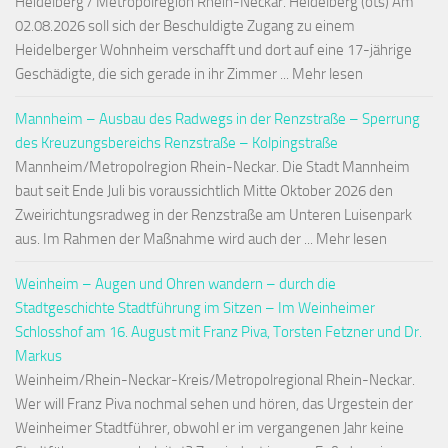
Heidelberg / Metropolregion Rhein-Neckar. Heidelberg (ots) Am
02.08.2026 soll sich der Beschuldigte Zugang zu einem
Heidelberger Wohnheim verschafft und dort auf eine 17-jährige
Geschädigte, die sich gerade in ihr Zimmer ... Mehr lesen
Mannheim – Ausbau des Radwegs in der Renzstraße – Sperrung
des Kreuzungsbereichs Renzstraße – Kolpingstraße
Mannheim/Metropolregion Rhein-Neckar. Die Stadt Mannheim
baut seit Ende Juli bis voraussichtlich Mitte Oktober 2026 den
Zweirichtungsradweg in der Renzstraße am Unteren Luisenpark
aus. Im Rahmen der Maßnahme wird auch der ... Mehr lesen
Weinheim – Augen und Ohren wandern – durch die
Stadtgeschichte Stadtführung im Sitzen – Im Weinheimer
Schlosshof am 16. August mit Franz Piva, Torsten Fetzner und Dr.
Markus
Weinheim/Rhein-Neckar-Kreis/Metropolregional Rhein-Neckar.
Wer will Franz Piva nochmal sehen und hören, das Urgestein der
Weinheimer Stadtführer, obwohl er im vergangenen Jahr keine