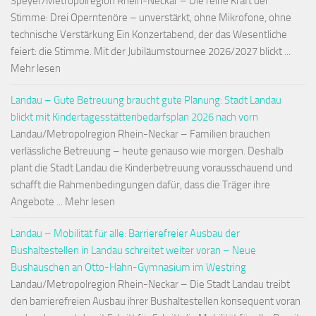
Speyer/Metropolregion Rhein-Neckar – Die reine Kraft der
Stimme: Drei Operntenöre – unverstärkt, ohne Mikrofone, ohne
technische Verstärkung Ein Konzertabend, der das Wesentliche
feiert: die Stimme. Mit der Jubiläumstournee 2026/2027 blickt ...
Mehr lesen
Landau – Gute Betreuung braucht gute Planung: Stadt Landau
blickt mit Kindertagesstättenbedarfsplan 2026 nach vorn
Landau/Metropolregion Rhein-Neckar – Familien brauchen
verlässliche Betreuung – heute genauso wie morgen. Deshalb
plant die Stadt Landau die Kinderbetreuung vorausschauend und
schafft die Rahmenbedingungen dafür, dass die Träger ihre
Angebote ... Mehr lesen
Landau – Mobilität für alle: Barrierefreier Ausbau der
Bushaltestellen in Landau schreitet weiter voran – Neue
Bushäuschen an Otto-Hahn-Gymnasium im Westring
Landau/Metropolregion Rhein-Neckar – Die Stadt Landau treibt
den barrierefreien Ausbau ihrer Bushaltestellen konsequent voran