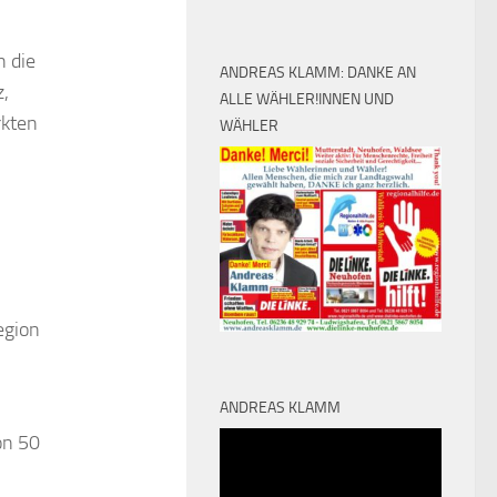
h die
ANDREAS KLAMM: DANKE AN
,
ALLE WÄHLER!INNEN UND
rkten
WÄHLER
egion
ANDREAS KLAMM
Video-
on 50
Player