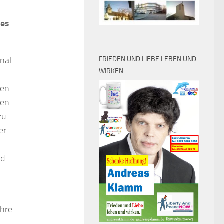
nes
onal
FRIEDEN UND LIEBE LEBEN UND
WIRKEN
ren.
ten
zu
er
d
nd
ahre