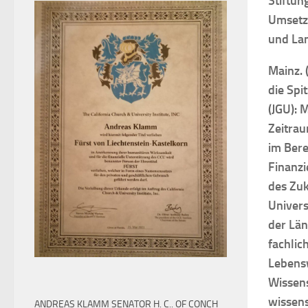
Stiftun
Umsetzu
und La
Mainz. 
die Spi
(JGU): 
Zeitra
im Bere
Finanzi
des Zuk
Univers
der Län
fachlic
Lebensw
Wissens
wissen
ANDREAS KLAMM SENATOR H. C.. OF CONCH