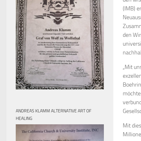
(IMB) er
Neuausr
Zusamme
den Wir
univers
nachhal
„Mit un
exzelle
Boehrin
möchten
verbund
Gesells
ANDREAS KLAMM ALTERNATIVE ART OF
HEALING
Mit die
Million