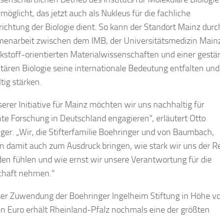
möglicht, das jetzt auch als Nukleus für die fachliche
ichtung der Biologie dient. So kann der Standort Mainz durc
narbeit zwischen dem IMB, der Universitätsmedizin Mainz
kstoff-orientierten Materialwissenschaften und einer gestä
itären Biologie seine internationale Bedeutung entfalten und
tig stärken.
serer Initiative für Mainz möchten wir uns nachhaltig für
nte Forschung in Deutschland engagieren“, erläutert Otto
ger. „Wir, die Stifterfamilie Boehringer und von Baumbach,
 damit auch zum Ausdruck bringen, wie stark wir uns der R
en fühlen und wie ernst wir unsere Verantwortung für die
chaft nehmen.“
ser Zuwendung der Boehringer Ingelheim Stiftung in Höhe v
en Euro erhält Rheinland-Pfalz nochmals eine der größten