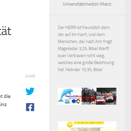
Universitätsmedizin Mainz
tät
Der HERR ist freundlich dem,
der auf ihn harrt, und dem
Menschen, der nach ihm fragt.
Klagelieder 3,25, Bibel Werft
euer Vertrauen nicht weg,
welches eine große Belohnung
hat. Hebräer 10,35, Bibel
SHARE
t die
inz