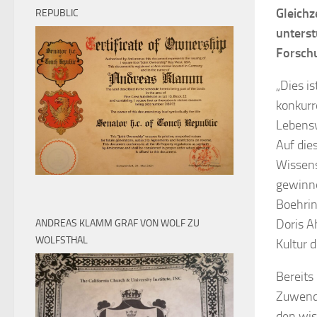
Gleichz
REPUBLIC
unterst
Forschu
„Dies i
konkurr
Lebensw
Auf die
Wissens
gewinne
Boehrin
Doris A
ANDREAS KLAMM GRAF VON WOLF ZU
WOLFSTHAL
Kultur 
Bereits
Zuwendu
den wis