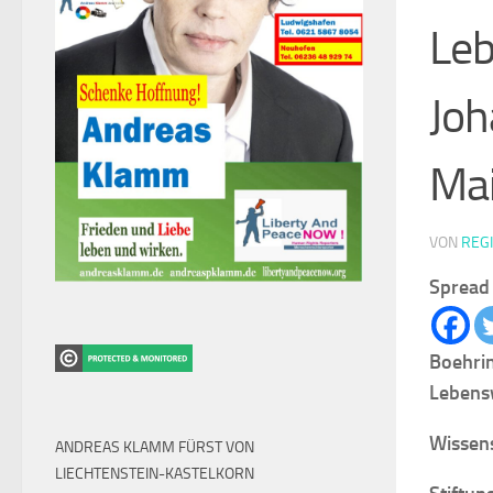
Leb
Joh
Ma
VON
REG
Spread 
Boehrin
Lebensw
Wissen
ANDREAS KLAMM FÜRST VON
LIECHTENSTEIN-KASTELKORN