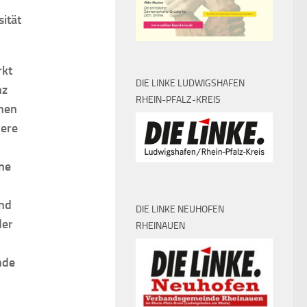
ität
rkt
DIE LINKE LUDWIGSHAFEN
nz
RHEIN-PFALZ-KREIS
inen
dere
ne
und
DIE LINKE NEUHOFEN
der
RHEINAUEN
nde