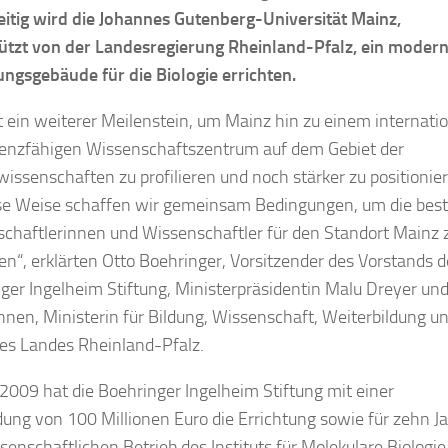
eitig wird die Johannes Gutenberg-Universität Mainz,
ützt von der Landesregierung Rheinland-Pfalz, ein moder
ngsgebäude für die Biologie errichten.
st ein weiterer Meilenstein, um Mainz hin zu einem internati
enzfähigen Wissenschaftszentrum auf dem Gebiet der
issenschaften zu profilieren und noch stärker zu positionie
se Weise schaffen wir gemeinsam Bedingungen, um die bes
chaftlerinnen und Wissenschaftler für den Standort Mainz 
n“, erklärten Otto Boehringer, Vorsitzender des Vorstands d
ger Ingelheim Stiftung, Ministerpräsidentin Malu Dreyer un
hnen, Ministerin für Bildung, Wissenschaft, Weiterbildung u
des Landes Rheinland-Pfalz.
 2009 hat die Boehringer Ingelheim Stiftung mit einer
ng von 100 Millionen Euro die Errichtung sowie für zehn J
senschaftlichen Betrieb des Instituts für Molekulare Biologie