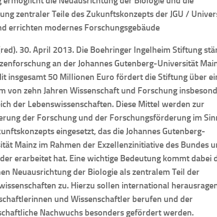
g ermöglicht die Neuausrichtung der Biologie und die
ng zentraler Teile des Zukunftskonzepts der JGU / Univers
nd errichten modernes Forschungsgebäude
(red). 30. April 2013. Die Boehringer Ingelheim Stiftung stä
tzenforschung an der Johannes Gutenberg-Universität Mai
Mit insgesamt 50 Millionen Euro fördert die Stiftung über e
um von zehn Jahren Wissenschaft und Forschung insbeson
ich der Lebenswissenschaften. Diese Mittel werden zur
erung der Forschung und der Forschungsförderung im Sin
unftskonzepts eingesetzt, das die Johannes Gutenberg-
ität Mainz im Rahmen der Exzellenzinitiative des Bundes 
der erarbeitet hat. Eine wichtige Bedeutung kommt dabei 
hen Neuausrichtung der Biologie als zentralem Teil der
issenschaften zu. Hierzu sollen international herausrage
chaftlerinnen und Wissenschaftler berufen und der
schaftliche Nachwuchs besonders gefördert werden.