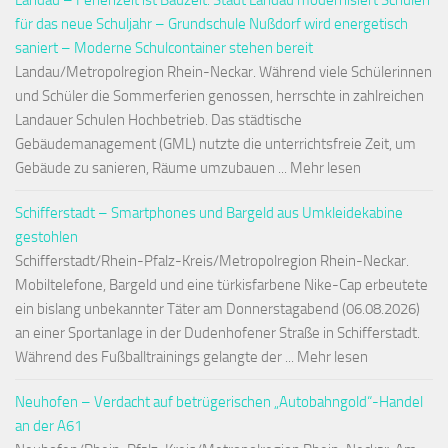
Landau – Ferienzeit ist Bauzeit: Stadt Landau modernisiert Schulen
für das neue Schuljahr – Grundschule Nußdorf wird energetisch
saniert – Moderne Schulcontainer stehen bereit
Landau/Metropolregion Rhein-Neckar. Während viele Schülerinnen
und Schüler die Sommerferien genossen, herrschte in zahlreichen
Landauer Schulen Hochbetrieb. Das städtische
Gebäudemanagement (GML) nutzte die unterrichtsfreie Zeit, um
Gebäude zu sanieren, Räume umzubauen ... Mehr lesen
Schifferstadt – Smartphones und Bargeld aus Umkleidekabine
gestohlen
Schifferstadt/Rhein-Pfalz-Kreis/Metropolregion Rhein-Neckar.
Mobiltelefone, Bargeld und eine türkisfarbene Nike-Cap erbeutete
ein bislang unbekannter Täter am Donnerstagabend (06.08.2026)
an einer Sportanlage in der Dudenhofener Straße in Schifferstadt.
Während des Fußballtrainings gelangte der ... Mehr lesen
Neuhofen – Verdacht auf betrügerischen „Autobahngold“-Handel
an der A61