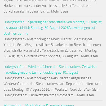
gegen 16:50 Uhr ereignete sich auf der BAB 61 in Fahrtrichtung
Hockenheim, kurz vor der Anschlussstelle Schifferstadt, ein
Verkehrsunfall mit einer leicht ... Mehr lesen
Ludwigshafen – Sperrung der Yorckstraße von Montag, 10. August,
bis voraussichtlich Sonntag, 30. August 2026Auswirkungen auf
Buslinien der rnv
Ludwigshafen / Metropolregion Rhein-Neckar. Sperrung der
Yorckstraße – Wegen restlicher Bauarbeiten im Bereich der neuen
Bleichstraßenkurve ist die Yorckstraße im Zeitraum von Montag,
10. August, bis voraussichtlich Sonntag, 30. August ... Mehr lesen
Ludwigshafen – Wiederanfahren des Steamcrackers: Zeitweise
Fackeltätigkeit und Lärmentwicklung ab 10. August
Ludwigshafen / Metropolregion Rein-Neckar. Aufgrund des
Wiederanfahrens des Steamcrackers nach Reparaturarbeiten, kann
es ab Montag, 10. August 2026, im Werksteil Nord der BASF SE in
Ludwigshafen zu Fackeltätigkeit mit sichtbarem ... Mehr lesen
Mutterstadt – Musikalischer Dämmerschoppen