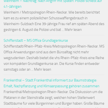
Weinheim – Nachtrag: Nach Angriff mit Spaten: Polizei schießt auf
41-Jährigen
Weinheim / Metropolregion Rhein-Neckar. Wie bereits berichtet
kam es zu einem polizeilichen Schusswaffengebrauch in
Weinheim-Sulzbach Eine 39-jährige Frau rief am späten Abend des
gestrigen 6. August die Polizei und bat ... Mehr lesen
Schifferstadt – MS Office Grundlagenkurse
Schifferstadt/Rhein-Pfalz-Kreis/Metropolregion Rhein-Neckar. MS
Office Anwendungen sind aus dem Büroalltag nicht mehr
wegzudenken. Deshalb bietet die vhs Rhein-Pfalz-Kreis eine Reihe
von kompakten Grundlagenkurse an. Die Kurse finden entweder
samstags oder an ... Mehr lesen
Frankenthal – Stadt Frankenthal informiert zur Baumstrategie:
Erhalt, Nachpflanzung und Klimaanpassung gehören zusammen
Frankenthal/Metropolregion Rhein-Neckar. Die Diskussion um die
Platanen in der Steinstraße zeigt, welchen hohen Stellenwert
Stadtbäume für viele Bürgerinnen und Bürger haben. Große Bäume