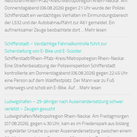
Neuhofen/Rhein-Pfalz-Kreis/Metropolregion Rhein-Neckar. Am
Donnerstagabend (06.08.2026) gegen 21 Uhr wurde der Polizei
Schifferstadt ein verdächtiges Verhalten im Einmündungsbereich
der L532 und der Autobahnauffahrt zur A61 gemeldet. Ein
aufmerksamer Zeuge beobachtete dort ... Mehr lesen
Schifferstadt – Verdächtige Fahrradkontrolle führt zur
Sicherstellung von E-Bike und E-Scooter
Schifferstadt/Rhein-Pfalz-Kreis/Metropolregion Rhein-Neckar.
Eine Streifenbesatzung der Polizeiinspektion Schifferstadt
kontrollierte am Donnerstagabend (06.08.2026) gegen 22:45 Uhr
eine Person auf dem Waldfestplatz. Der Mann war zu Fuß
unterwegs und schob ein E-Bike. Auf ... Mehr lesen
Ludwigshafen – 29-Jähriger nach Auseinandersetzung schwer
verletzt – Zeugen gesucht
Ludwigshafen/Metropolregion Rhein-Neckar. Am Freitagmorgen
(07.08.2026), gegen 4:30 Uhr, kam es im Friedenspark aus bislang
ungeklärter Ursache zu einer Auseinandersetzung zwischen einem