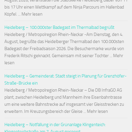
August 2026, veranstalten die Stadtwerke Heidelberg Bäder von 11
bis 17 Uhr einen Wettkampf auf dem Ninja Parcours im Hallenbad
Köpfel. ... Mehr lesen
Heidelberg – 100.000ster Badegast im Thermalbad begrüßt
Heidelberg / Metropolregion Rhein-Neckar -Am Dienstag, den 4.
August, begrüßte das Heidelberger Thermalbad den 100.000sten
Badegast der Freibadsaison 2026. Die Besuchermarke wurde von
Frederik Ritschi geknackt. Gemeinsam mit seiner Tochter ... Mehr
lesen
Heidelberg – Gemeinderat: Stadt steigt in Planung für Grenzhöfer-
Straße-Brücke ein
Heidelberg / Metropolregion Rhein-Neckar – Die DB InfraGO AG
plant, zwischen Heidelberg und Mannheim ihre Eisenbahntrasse
um eine weitere Bahnstrecke auf insgesamt vier Gleisstrecken zu
erweitern. Im Kreuzungsbereich der Gleise ... Mehr lesen
Heidelberg – Notfällung in der Grünanlage Klingenteich:
Klingenteichstraße am 7. August gesperrt