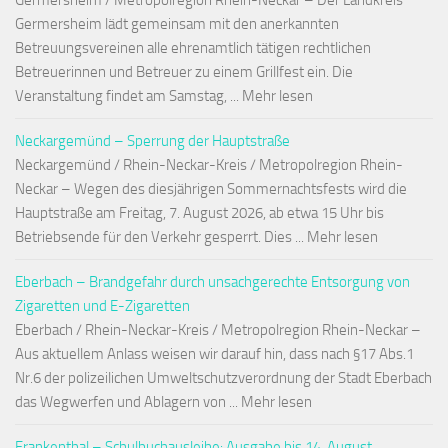
Germersheim / Metropolregion Rhein-Neckar – Der Landkreis
Germersheim lädt gemeinsam mit den anerkannten
Betreuungsvereinen alle ehrenamtlich tätigen rechtlichen
Betreuerinnen und Betreuer zu einem Grillfest ein. Die
Veranstaltung findet am Samstag, ... Mehr lesen
Neckargemünd – Sperrung der Hauptstraße
Neckargemünd / Rhein-Neckar-Kreis / Metropolregion Rhein-
Neckar – Wegen des diesjährigen Sommernachtsfests wird die
Hauptstraße am Freitag, 7. August 2026, ab etwa 15 Uhr bis
Betriebsende für den Verkehr gesperrt. Dies ... Mehr lesen
Eberbach – Brandgefahr durch unsachgerechte Entsorgung von
Zigaretten und E-Zigaretten
Eberbach / Rhein-Neckar-Kreis / Metropolregion Rhein-Neckar –
Aus aktuellem Anlass weisen wir darauf hin, dass nach §17 Abs.1
Nr.6 der polizeilichen Umweltschutzverordnung der Stadt Eberbach
das Wegwerfen und Ablagern von ... Mehr lesen
Frankenthal – Schulbuchausleihe: Ausgabe bis 14. August