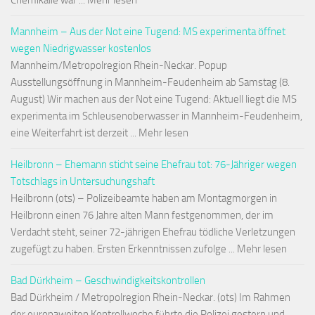
Chemikalie war ... Mehr lesen
Mannheim – Aus der Not eine Tugend: MS experimenta öffnet
wegen Niedrigwasser kostenlos
Mannheim/Metropolregion Rhein-Neckar. Popup
Ausstellungsöffnung in Mannheim-Feudenheim ab Samstag (8.
August) Wir machen aus der Not eine Tugend: Aktuell liegt die MS
experimenta im Schleusenoberwasser in Mannheim-Feudenheim,
eine Weiterfahrt ist derzeit ... Mehr lesen
Heilbronn – Ehemann sticht seine Ehefrau tot: 76-Jähriger wegen
Totschlags in Untersuchungshaft
Heilbronn (ots) – Polizeibeamte haben am Montagmorgen in
Heilbronn einen 76 Jahre alten Mann festgenommen, der im
Verdacht steht, seiner 72-jährigen Ehefrau tödliche Verletzungen
zugefügt zu haben. Ersten Erkenntnissen zufolge ... Mehr lesen
Bad Dürkheim – Geschwindigkeitskontrollen
Bad Dürkheim / Metropolregion Rhein-Neckar. (ots) Im Rahmen
der europaweiten Kontrollwoche führte die Polizei gestern und