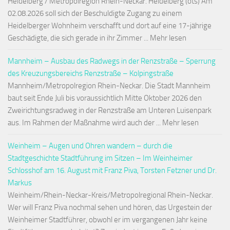
Heidelberg / Metropolregion Rhein-Neckar. Heidelberg (ots) Am
02.08.2026 soll sich der Beschuldigte Zugang zu einem
Heidelberger Wohnheim verschafft und dort auf eine 17-jährige
Geschädigte, die sich gerade in ihr Zimmer ... Mehr lesen
Mannheim – Ausbau des Radwegs in der Renzstraße – Sperrung
des Kreuzungsbereichs Renzstraße – Kolpingstraße
Mannheim/Metropolregion Rhein-Neckar. Die Stadt Mannheim
baut seit Ende Juli bis voraussichtlich Mitte Oktober 2026 den
Zweirichtungsradweg in der Renzstraße am Unteren Luisenpark
aus. Im Rahmen der Maßnahme wird auch der ... Mehr lesen
Weinheim – Augen und Ohren wandern – durch die
Stadtgeschichte Stadtführung im Sitzen – Im Weinheimer
Schlosshof am 16. August mit Franz Piva, Torsten Fetzner und Dr.
Markus
Weinheim/Rhein-Neckar-Kreis/Metropolregional Rhein-Neckar.
Wer will Franz Piva nochmal sehen und hören, das Urgestein der
Weinheimer Stadtführer, obwohl er im vergangenen Jahr keine