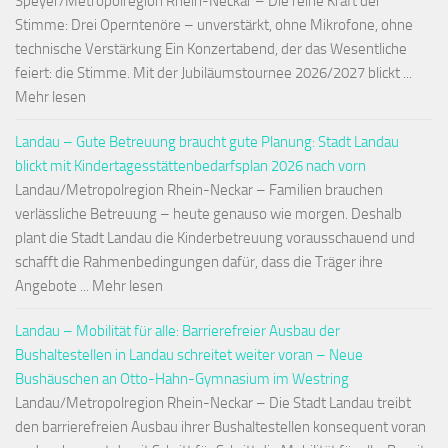
Speyer/Metropolregion Rhein-Neckar – Die reine Kraft der
Stimme: Drei Operntenöre – unverstärkt, ohne Mikrofone, ohne
technische Verstärkung Ein Konzertabend, der das Wesentliche
feiert: die Stimme. Mit der Jubiläumstournee 2026/2027 blickt ...
Mehr lesen
Landau – Gute Betreuung braucht gute Planung: Stadt Landau
blickt mit Kindertagesstättenbedarfsplan 2026 nach vorn
Landau/Metropolregion Rhein-Neckar – Familien brauchen
verlässliche Betreuung – heute genauso wie morgen. Deshalb
plant die Stadt Landau die Kinderbetreuung vorausschauend und
schafft die Rahmenbedingungen dafür, dass die Träger ihre
Angebote ... Mehr lesen
Landau – Mobilität für alle: Barrierefreier Ausbau der
Bushaltestellen in Landau schreitet weiter voran – Neue
Bushäuschen an Otto-Hahn-Gymnasium im Westring
Landau/Metropolregion Rhein-Neckar – Die Stadt Landau treibt
den barrierefreien Ausbau ihrer Bushaltestellen konsequent voran