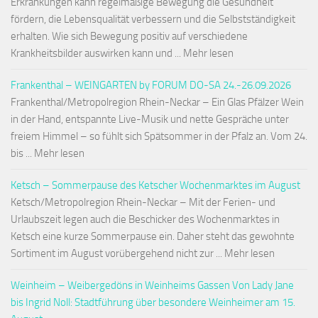
Erkrankungen kann regelmäßige Bewegung die Gesundheit
fördern, die Lebensqualität verbessern und die Selbstständigkeit
erhalten. Wie sich Bewegung positiv auf verschiedene
Krankheitsbilder auswirken kann und ... Mehr lesen
Frankenthal – WEINGARTEN by FORUM DO-SA 24.-26.09.2026
Frankenthal/Metropolregion Rhein-Neckar – Ein Glas Pfälzer Wein
in der Hand, entspannte Live-Musik und nette Gespräche unter
freiem Himmel – so fühlt sich Spätsommer in der Pfalz an. Vom 24.
bis ... Mehr lesen
Ketsch – Sommerpause des Ketscher Wochenmarktes im August
Ketsch/Metropolregion Rhein-Neckar – Mit der Ferien- und
Urlaubszeit legen auch die Beschicker des Wochenmarktes in
Ketsch eine kurze Sommerpause ein. Daher steht das gewohnte
Sortiment im August vorübergehend nicht zur ... Mehr lesen
Weinheim – Weibergedöns in Weinheims Gassen Von Lady Jane
bis Ingrid Noll: Stadtführung über besondere Weinheimer am 15.