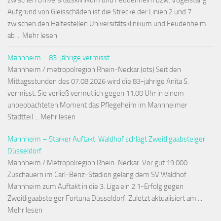
zwischen Universitätsklinikum und Feudenheim bzw. Vogelstang
Aufgrund von Gleisschäden ist die Strecke der Linien 2 und 7
zwischen den Haltestellen Universitätsklinikum und Feudenheim
ab ... Mehr lesen
Mannheim – 83-jährige vermisst
Mannheim / metropolregion Rhein-Neckar.(ots) Seit den
Mittagsstunden des 07.08.2026 wird die 83-jährige Anita S.
vermisst. Sie verließ vermutlich gegen 11:00 Uhr in einem
unbeobachteten Moment das Pflegeheim im Mannheimer
Stadtteil ... Mehr lesen
Mannheim – Starker Auftakt: Waldhof schlägt Zweitligaabsteiger
Düsseldorf
Mannheim / Metropolregion Rhein-Neckar. Vor gut 19.000
Zuschauern im Carl-Benz-Stadion gelang dem SV Waldhof
Mannheim zum Auftakt in die 3. Liga ein 2:1-Erfolg gegen
Zweitligaabsteiger Fortuna Düsseldorf. Zuletzt aktualisiert am ...
Mehr lesen