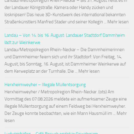
Landau/Metropolregion Rhein-Neckar – Bis 31. August heißt es in
der Landauer Königstraße: Kamera oder Handy zücken und
losknipsen! Das neue 3D-Kunstwerk des international bekannten
Straßenkünstlers Manfred Stader und seiner Kollegin ... Mehr lesen
Landau – Von 14. bis 16. August: Landauer Stadtdorf Dammheim
lädt zur Weinkerwe
Landau/Metropolregion Rhein-Neckar – Die Dammheimerinnen
und Dammheimer feiern sich und ihr Stadtdorf: Von Freitag, 14.
August, bis Sonntag, 16. August, ist Dammheimer Weinkerwe auf
dem Kerweplatz an der Turnhalle. Die ... Mehr lesen
Herxheimweyher – Illegale Müllentsorgung
Herxheimweyher / Metropolregion Rhein-Neckar. (ots) Am
Vormittag des 07.08.2026 meldete ein aufmerksamer Zeuge eine
illegale Müllentsorgung auf einem Feldweg bei Herxheimweyher.
Der Zeuge konnte beobachten, wie ein Mann Hausmüll im ... Mehr
lesen