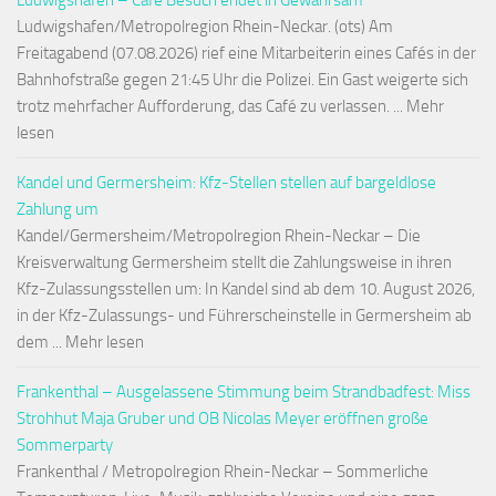
Ludwigshafen – Café Besuch endet in Gewahrsam
Ludwigshafen/Metropolregion Rhein-Neckar. (ots) Am
Freitagabend (07.08.2026) rief eine Mitarbeiterin eines Cafés in der
Bahnhofstraße gegen 21:45 Uhr die Polizei. Ein Gast weigerte sich
trotz mehrfacher Aufforderung, das Café zu verlassen. ... Mehr
lesen
Kandel und Germersheim: Kfz-Stellen stellen auf bargeldlose
Zahlung um
Kandel/Germersheim/Metropolregion Rhein-Neckar – Die
Kreisverwaltung Germersheim stellt die Zahlungsweise in ihren
Kfz-Zulassungsstellen um: In Kandel sind ab dem 10. August 2026,
in der Kfz-Zulassungs- und Führerscheinstelle in Germersheim ab
dem ... Mehr lesen
Frankenthal – Ausgelassene Stimmung beim Strandbadfest: Miss
Strohhut Maja Gruber und OB Nicolas Meyer eröffnen große
Sommerparty
Frankenthal / Metropolregion Rhein-Neckar – Sommerliche