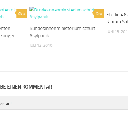
0
0
Studio 46
Klamm Sab
enten
Bundesinnenministerium schürt
JUNI 13, 20
ürzungen
Asylpanik
JULI 12, 2010
IBE EINEN KOMMENTAR
entar
*