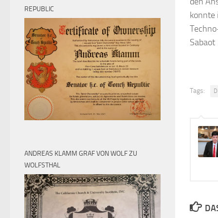
den An
REPUBLIC
konnte 
Techno-
Sabaot
Tags:
D
ANDREAS KLAMM GRAF VON WOLF ZU
WOLFSTHAL
DAS