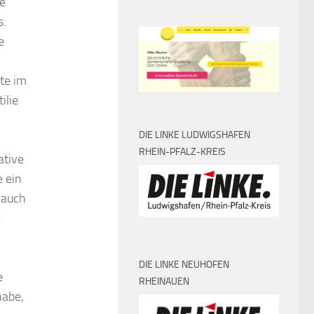
ne
s.
e
te im
ilie
DIE LINKE LUDWIGSHAFEN
RHEIN-PFALZ-KREIS
ative
e ein
 auch
e
DIE LINKE NEUHOFEN
e
RHEINAUEN
habe,