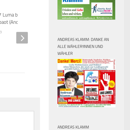
7 Luma by Andreas
aot (Andreas Klamm)
Chapman-Medaille für Mainzer
19
Pathologen Prof. Kirkpatrick
ANDREAS KLAMM: DANKE AN
OKTOBER 12, 2010
ALLE WÄHLER!INNEN UND
WÄHLER
ANDREAS KLAMM