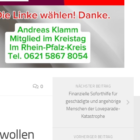
0
NÄCHSTER BEITRAG
Finanzielle Soforthilfe für
geschädigte und angehörige
Menschen der Loveparade-
Katastrophe
wollen
VORHERIGER BEITRAG