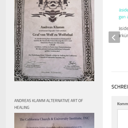
Unions-Ministerpräsid
nicken radikale Solark
ab
MÄRZ 27, 2012
SCHRE
ANDREAS KLAMM ALTERNATIVE ART OF
Komm
HEALING