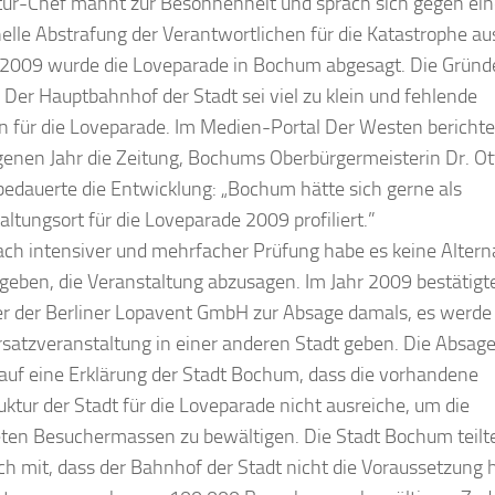
tur-Chef mahnt zur Besonnenheit und sprach sich gegen ei
elle Abstrafung der Verantwortlichen für die Katastrophe au
 2009 wurde die Loveparade in Bochum abgesagt. Die Gründ
 Der Hauptbahnhof der Stadt sei viel zu klein und fehlende
n für die Loveparade. Im Medien-Portal Der Westen berichte
enen Jahr die Zeitung, Bochums Oberbürgermeisterin Dr. Ott
bedauerte die Entwicklung: „Bochum hätte sich gerne als
altungsort für die Loveparade 2009 profiliert.”
ch intensiver und mehrfacher Prüfung habe es keine Altern
geben, die Veranstaltung abzusagen. Im Jahr 2009 bestätigt
r der Berliner Lopavent GmbH zur Absage damals, es werde
rsatzveranstaltung in einer anderen Stadt geben. Die Absag
auf eine Erklärung der Stadt Bochum, dass die vorhandene
ruktur der Stadt für die Loveparade nicht ausreiche, um die
ten Besuchermassen zu bewältigen. Die Stadt Bochum teilt
h mit, dass der Bahnhof der Stadt nicht die Voraussetzung 