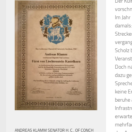
Der Kul
vorschn
Im Jahr
damals:
Strecke
vergang
Scholz 
Veranst
Doch na
dazu ge
Spreche
keine E
beruhe 
Infrast
erwarte
mehrfac
ANDREAS KLAMM SENATOR H. C.. OF CONCH