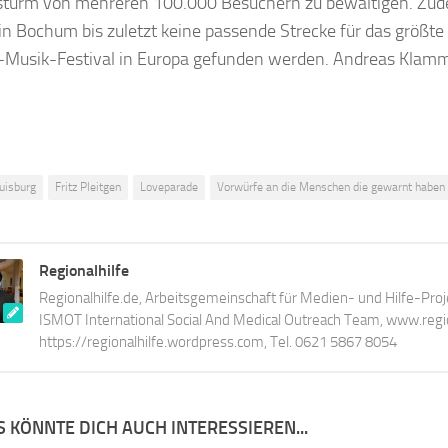
sturm von mehreren 100.000 Besuchern zu bewältigen. Zu
in Bochum bis zuletzt keine passende Strecke für das größte
Musik-Festival in Europa gefunden werden. Andreas Klam
uisburg
Fritz Pleitgen
Loveparade
Vorwürfe an die Menschen die gewarnt haben
Regionalhilfe
Regionalhilfe.de, Arbeitsgemeinschaft für Medien- und Hilfe-Proj
ISMOT International Social And Medical Outreach Team, www.region
https://regionalhilfe.wordpress.com, Tel. 0621 5867 8054
 KÖNNTE DICH AUCH INTERESSIEREN...