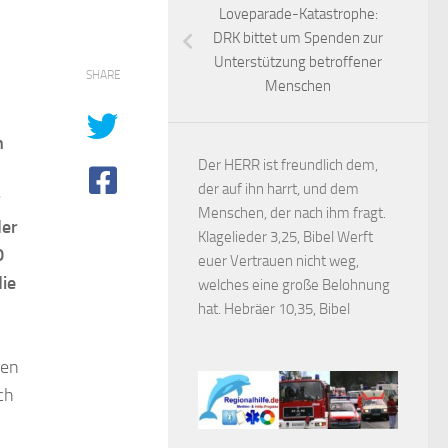
Loveparade-Katastrophe:
DRK bittet um Spenden zur
Unterstützung betroffener
SHARE
Menschen
n
Der HERR ist freundlich dem,
der auf ihn harrt, und dem
r
Menschen, der nach ihm fragt.
der
Klagelieder 3,25, Bibel Werft
0
euer Vertrauen nicht weg,
ie
welches eine große Belohnung
hat. Hebräer 10,35, Bibel
ben
ch