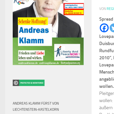
VON
REG
Spread 
Lovepa
Duisbur
Rundfu
2010“, 
Lovepar
Mensche
angebl
wollen.
Pleitge
wollen:
ANDREAS KLAMM FÜRST VON
äußern 
LIECHTENSTEIN-KASTELKORN