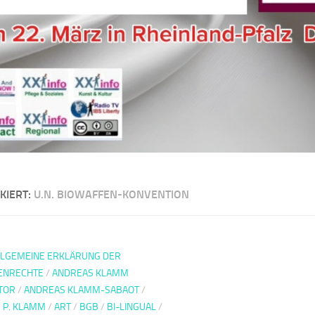
KIERT:
U.N. BIOWAFFEN-KONVENTION
LLGEMEINE ERKLÄRUNG DER
ENRECHTE
/
ANDREAS KLAMM
TOR
/
ANDREAS KLAMM-SABAOT
/
 P. KLAMM
/
ART
/
BGB
/
BI-LINGUAL
/