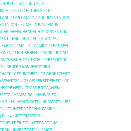
/
BUCH
/
CITY
/
DEUTSCH-
ISCH
/
DEUTSCH-TUNESISCH
/
LAND
/
DIPLOMACY
/
DOCUMENTATION
ENTATION
/
EILMELDUNG
/
EMRK
SCHE MENSCHENRECHTSKONVENTION
/
MENT
/
ENGLAND
/
EU
/
EUROPA
/
/
EVENT
/
FAMILIE
/
FAMILY
/
FERNSEH-
IONEN
/
FERNSEHEN
/
FRANKFURT AM
RANZÖSISCH-DEUTSCH
/
FREEDOM OF
SS
/
GENFER KONVENTIONEN
/
CHAFT
/
GESUNDHEIT
/
GEWERKSCHAFT
KSCHAFTEN
/
GEWISSENSFREIHEIT
/
GG
NSFREIHEIT
/
GROSS BRITANNIEN
/
ESETZ
/
HAMBURG
/
HANNOVER
/
HULE
/
HUMAN RIGHTS
/
HUMANITY
/
IBS
TY
/
IFN INTERNATIONAL FAMILY
 D734
/
INFORMATION
/
TIONS-FREIHEIT
/
INTERNATIONAL
/
ATION
/
INVESTIGATIV
/
ISMOT