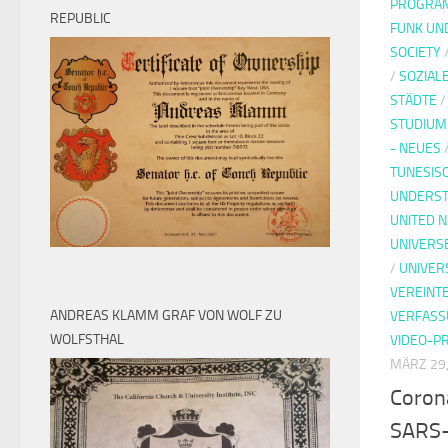
PROGRAM
REPUBLIC
FUNK UN
SOCIETY
/
SOZIAL
STÄDTE
STUDIUM
- NEUES
TUNESIS
UNDERST
UNITED N
UNIVERS
/
UNIVER
VEREINT
ANDREAS KLAMM GRAF VON WOLF ZU
VERFAS
WOLFSTHAL
VIDEO-P
MÄRZ 29,
Coron
SARS-