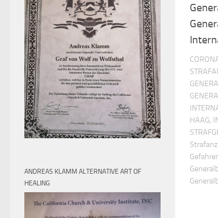
Gener
Gener
Intern
CORONA-
STRAFA
GENERA
GENERA
INTERN
HAAG, 
STRAFGE
Strafanz
Gefahre
General
ANDREAS KLAMM ALTERNATIVE ART OF
Generalb
HEALING