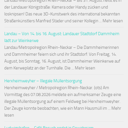
Landau/Metropolregion Rhein-Neckar – Bis 31. August heißt es in
der Landauer Königstraße: Kamera oder Handy zücken und
losknipsen! Das neue 3D-Kunstwerk des international bekannten
Straßenkünstlers Manfred Stader und seiner Kollegin ... Mehr lesen
Landau – Von 14. bis 16. August: Landauer Stadtdorf Dammheim
lädt zur Weinkerwe
Landau/Metropolregion Rhein-Neckar – Die Dammheimerinnen
und Dammheimer feiern sich und ihr Stadtdorf: Von Freitag, 14.
August, bis Sonntag, 16. August, ist Dammheimer Weinkerwe auf
dem Kerweplatz an der Turnhalle. Die ... Mehr lesen
Herxheimweyher – Illegale Müllentsorgung
Herxheimweyher / Metropolregion Rhein-Neckar. (ots) Am
Vormittag des 07.08.2026 meldete ein aufmerksamer Zeuge eine
illegale Müllentsorgung auf einem Feldweg bei Herxheimweyher.
Der Zeuge konnte beobachten, wie ein Mann Hausmüll im ... Mehr
lesen