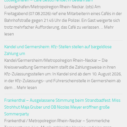
Ludwigshafen – Café Besuch endet in Gewahrsam
Ludwigshafen/Metropolregion Rhein-Neckar. (ots) Am
Freitagabend (07.08.2026) rief eine Mitarbeiterin eines Cafés in der
Bahnhofstraße gegen 21:45 Uhr die Polizei. Ein Gast weigerte sich
trotz mehrfacher Aufforderung, das Café zu verlassen. ... Mehr
lesen
Kandel und Germersheim: Kfz-Stellen stellen auf bargeldlose
Zahlung um
Kandel/Germersheim/Metropolregion Rhein-Neckar – Die
Kreisverwaltung Germersheim stellt die Zahlungsweise in ihren
Kfz-Zulassungsstellen um: In Kandel sind ab dem 10. August 2026,
in der Kfz-Zulassungs- und Führerscheinstelle in Germersheim ab
dem ... Mehr lesen
Frankenthal – Ausgelassene Stimmung beim Strandbadfest: Miss
Strohhut Maja Gruber und OB Nicolas Meyer eröffnen große
Sommerparty
Frankenthal / Metropolregion Rhein-Neckar – Sommerliche