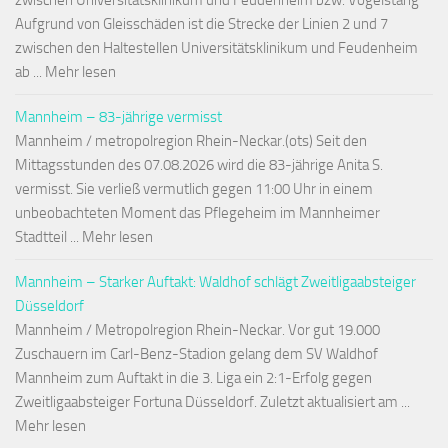
zwischen Universitätsklinikum und Feudenheim bzw. Vogelstang
Aufgrund von Gleisschäden ist die Strecke der Linien 2 und 7
zwischen den Haltestellen Universitätsklinikum und Feudenheim
ab ... Mehr lesen
Mannheim – 83-jährige vermisst
Mannheim / metropolregion Rhein-Neckar.(ots) Seit den
Mittagsstunden des 07.08.2026 wird die 83-jährige Anita S.
vermisst. Sie verließ vermutlich gegen 11:00 Uhr in einem
unbeobachteten Moment das Pflegeheim im Mannheimer
Stadtteil ... Mehr lesen
Mannheim – Starker Auftakt: Waldhof schlägt Zweitligaabsteiger
Düsseldorf
Mannheim / Metropolregion Rhein-Neckar. Vor gut 19.000
Zuschauern im Carl-Benz-Stadion gelang dem SV Waldhof
Mannheim zum Auftakt in die 3. Liga ein 2:1-Erfolg gegen
Zweitligaabsteiger Fortuna Düsseldorf. Zuletzt aktualisiert am ...
Mehr lesen