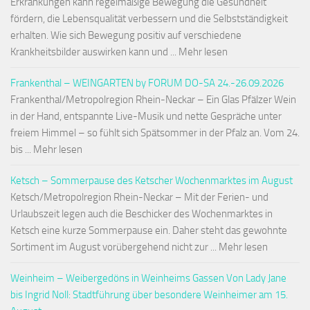
Erkrankungen kann regelmäßige Bewegung die Gesundheit
fördern, die Lebensqualität verbessern und die Selbstständigkeit
erhalten. Wie sich Bewegung positiv auf verschiedene
Krankheitsbilder auswirken kann und ... Mehr lesen
Frankenthal – WEINGARTEN by FORUM DO-SA 24.-26.09.2026
Frankenthal/Metropolregion Rhein-Neckar – Ein Glas Pfälzer Wein
in der Hand, entspannte Live-Musik und nette Gespräche unter
freiem Himmel – so fühlt sich Spätsommer in der Pfalz an. Vom 24.
bis ... Mehr lesen
Ketsch – Sommerpause des Ketscher Wochenmarktes im August
Ketsch/Metropolregion Rhein-Neckar – Mit der Ferien- und
Urlaubszeit legen auch die Beschicker des Wochenmarktes in
Ketsch eine kurze Sommerpause ein. Daher steht das gewohnte
Sortiment im August vorübergehend nicht zur ... Mehr lesen
Weinheim – Weibergedöns in Weinheims Gassen Von Lady Jane
bis Ingrid Noll: Stadtführung über besondere Weinheimer am 15.