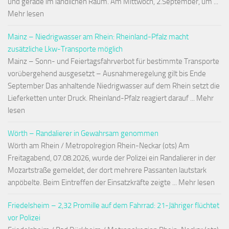
und gerade im ländlichen Raum. Am Mittwoch, 2.September, um ...
Mehr lesen
Mainz – Niedrigwasser am Rhein: Rheinland-Pfalz macht
zusätzliche Lkw-Transporte möglich
Mainz – Sonn- und Feiertagsfahrverbot für bestimmte Transporte
vorübergehend ausgesetzt – Ausnahmeregelung gilt bis Ende
September Das anhaltende Niedrigwasser auf dem Rhein setzt die
Lieferketten unter Druck. Rheinland-Pfalz reagiert darauf ... Mehr
lesen
Wörth – Randalierer in Gewahrsam genommen
Wörth am Rhein / Metropolregion Rhein-Neckar (ots) Am
Freitagabend, 07.08.2026, wurde der Polizei ein Randalierer in der
Mozartstraße gemeldet, der dort mehrere Passanten lautstark
anpöbelte. Beim Eintreffen der Einsatzkräfte zeigte ... Mehr lesen
Friedelsheim – 2,32 Promille auf dem Fahrrad: 21-Jähriger flüchtet
vor Polizei