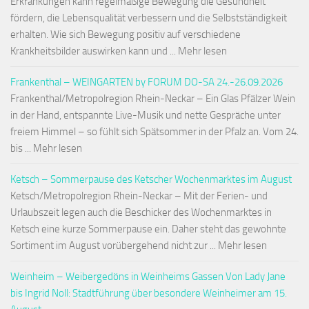
Erkrankungen kann regelmäßige Bewegung die Gesundheit
fördern, die Lebensqualität verbessern und die Selbstständigkeit
erhalten. Wie sich Bewegung positiv auf verschiedene
Krankheitsbilder auswirken kann und ... Mehr lesen
Frankenthal – WEINGARTEN by FORUM DO-SA 24.-26.09.2026
Frankenthal/Metropolregion Rhein-Neckar – Ein Glas Pfälzer Wein
in der Hand, entspannte Live-Musik und nette Gespräche unter
freiem Himmel – so fühlt sich Spätsommer in der Pfalz an. Vom 24.
bis ... Mehr lesen
Ketsch – Sommerpause des Ketscher Wochenmarktes im August
Ketsch/Metropolregion Rhein-Neckar – Mit der Ferien- und
Urlaubszeit legen auch die Beschicker des Wochenmarktes in
Ketsch eine kurze Sommerpause ein. Daher steht das gewohnte
Sortiment im August vorübergehend nicht zur ... Mehr lesen
Weinheim – Weibergedöns in Weinheims Gassen Von Lady Jane
bis Ingrid Noll: Stadtführung über besondere Weinheimer am 15.