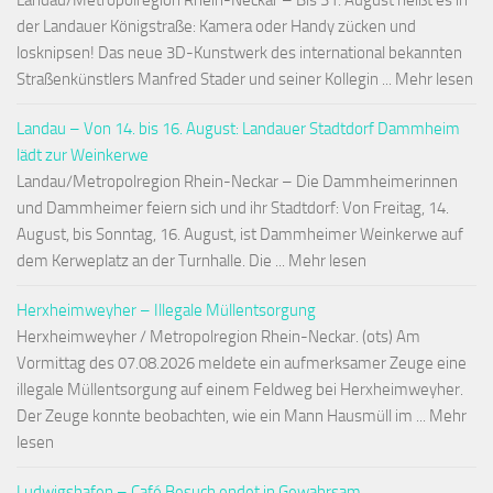
Landau/Metropolregion Rhein-Neckar – Bis 31. August heißt es in
der Landauer Königstraße: Kamera oder Handy zücken und
losknipsen! Das neue 3D-Kunstwerk des international bekannten
Straßenkünstlers Manfred Stader und seiner Kollegin ... Mehr lesen
Landau – Von 14. bis 16. August: Landauer Stadtdorf Dammheim
lädt zur Weinkerwe
Landau/Metropolregion Rhein-Neckar – Die Dammheimerinnen
und Dammheimer feiern sich und ihr Stadtdorf: Von Freitag, 14.
August, bis Sonntag, 16. August, ist Dammheimer Weinkerwe auf
dem Kerweplatz an der Turnhalle. Die ... Mehr lesen
Herxheimweyher – Illegale Müllentsorgung
Herxheimweyher / Metropolregion Rhein-Neckar. (ots) Am
Vormittag des 07.08.2026 meldete ein aufmerksamer Zeuge eine
illegale Müllentsorgung auf einem Feldweg bei Herxheimweyher.
Der Zeuge konnte beobachten, wie ein Mann Hausmüll im ... Mehr
lesen
Ludwigshafen – Café Besuch endet in Gewahrsam