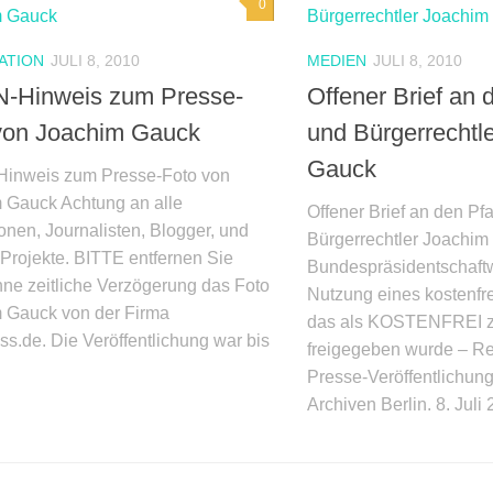
0
ATION
JULI 8, 2010
MEDIEN
JULI 8, 2010
-Hinweis zum Presse-
Offener Brief an 
von Joachim Gauck
und Bürgerrechtl
Gauck
inweis zum Presse-Foto von
 Gauck Achtung an alle
Offener Brief an den Pfa
onen, Journalisten, Blogger, und
Bürgerrechtler Joachim
Projekte. BITTE entfernen Sie
Bundespräsidentschaft
hne zeitliche Verzögerung das Foto
Nutzung eines kostenfr
 Gauck von der Firma
das als KOSTENFREI zu
ss.de. Die Veröffentlichung war bis
freigegeben wurde – R
Presse-Veröffentlichung
Archiven Berlin. 8. Juli 