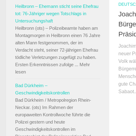
DEUTSC
Heilbronn – Ehemann sticht seine Ehefrau
Joach
tot: 76-Jähriger wegen Totschlags in
Untersuchungshaft
Bürger
Heilbronn (ots) – Polizeibeamte haben am
Präsi
Montagmorgen in Heilbronn einen 76 Jahre
alten Mann festgenommen, der im
Joachim
Verdacht steht, seiner 72-jährigen Ehefrau
neuer P
tödliche Verletzungen zugefügt zu haben.
Volk wäh
Ersten Erkenntnissen zufolge ... Mehr
Bürgerre
lesen
Menschen
gute Ch
Bad Dürkheim –
Sabaot..
Geschwindigkeitskontrollen
Bad Dürkheim / Metropolregion Rhein-
Neckar. (ots) Im Rahmen der
europaweiten Kontrollwoche führte die
Polizei gestern und heute
Geschwindigkeitskontrollen im