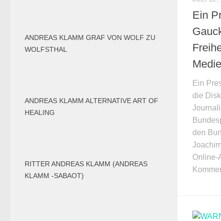
Ein P
Gauck
ANDREAS KLAMM GRAF VON WOLF ZU
Freihe
WOLFSTHAL
Medi
Ein Pre
die Disk
ANDREAS KLAMM ALTERNATIVE ART OF
Journal
HEALING
Bundesp
den Bun
Joachim
Online-
RITTER ANDREAS KLAMM (ANDREAS
Kommenta
KLAMM -SABAOT)