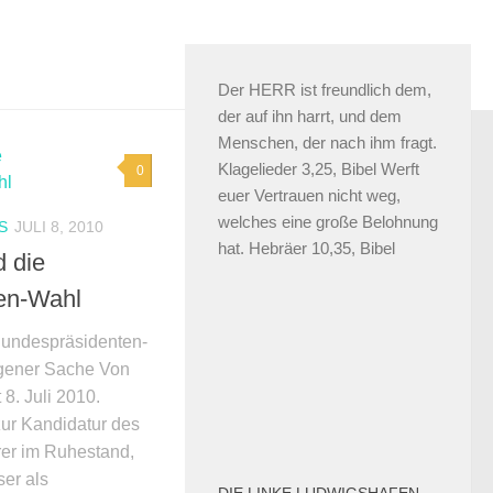
Der HERR ist freundlich dem,
der auf ihn harrt, und dem
Menschen, der nach ihm fragt.
Klagelieder 3,25, Bibel Werft
0
euer Vertrauen nicht weg,
welches eine große Belohnung
S
JULI 8, 2010
hat. Hebräer 10,35, Bibel
d die
en-Wahl
Bundespräsidenten-
igener Sache Von
. Juli 2010.
ur Kandidatur des
rer im Ruhestand,
er als