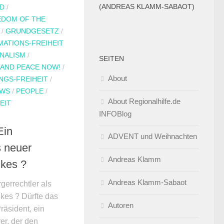
(ANDREAS KLAMM-SABAOT)
D
/
EDOM OF THE
/
GRUNDGESETZ
/
MATIONS-FREIHEIT
NALISM
/
SEITEN
 AND PEACE NOW!
/
About
NGS-FREIHEIT
/
WS
/
PEOPLE
/
About Regionalhilfe.de
EIT
INFOBlog
Ein
ADVENT und Weihnachten
s neuer
Andreas Klamm
lkes ?
Andreas Klamm-Sabaot
gerrechtler als
kes ? Dürfte das
Autoren
räsident, ein
er, der den