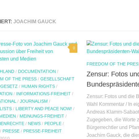
IERT:
JOACHIM GAUCK
0
FREEDOM OF THE PRES
HLAND
/
DOCUMENTATION
/
Zensur: Fotos un
M OF THE PRESS
/
GESELLSCHAFT
Bundespräsident
GESETZ
/
HUMAN RIGHTS
/
ATION
/
INFORMATIONS-FREIHEIT
/
Zensur: Fotos und die 
ATIONAL
/
JOURNALISM
/
Wahl Kommentar / In e
LISTS
/
LIBERTY AND PEACE NOW!
/
Andreas Klamm-Sabaot 8
MEDIEN
/
MEINUNGS-FREIHEIT
/
Zugegeben, die Worte z
HENRECHTE
/
NEWS
/
PEOPLE
/
Bürgerrechtler und Pfar
/
PRESSE
/
PRESSE-FREIHEIT
Joachim Gauck, die dies
 2010