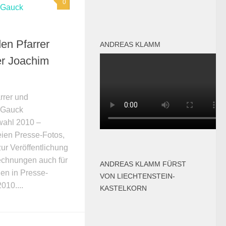
0
den Pfarrer
ANDREAS KLAMM
er Joachim
rrer und
 Gauck
wahl 2010 –
eien Presse-Fotos,
r Veröffentlichung
echnungen auch für
ANDREAS KLAMM FÜRST
en in Presse-
VON LIECHTENSTEIN-
2010....
KASTELKORN