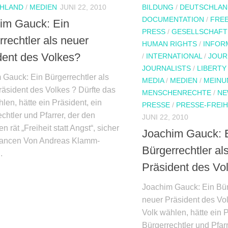
HLAND
/
MEDIEN
JUNI 22, 2010
BILDUNG
/
DEUTSCHLAN
DOCUMENTATION
/
FRE
im Gauck: Ein
PRESS
/
GESELLSCHAFT
rechtler als neuer
HUMAN RIGHTS
/
INFOR
dent des Volkes?
/
INTERNATIONAL
/
JOUR
JOURNALISTS
/
LIBERTY
 Gauck: Ein Bürgerrechtler als
MEDIA
/
MEDIEN
/
MEINU
räsident des Volkes ? Dürfte das
MENSCHENRECHTE
/
NE
len, hätte ein Präsident, ein
PRESSE
/
PRESSE-FREIH
chtler und Pfarrer, der den
JUNI 22, 2010
 rät „Freiheit statt Angst“, sicher
Joachim Gauck: 
ancen Von Andreas Klamm-
Bürgerrechtler al
.
Präsident des Vo
Joachim Gauck: Ein Bür
neuer Präsident des Vol
Volk wählen, hätte ein P
Bürgerrechtler und Pfarr