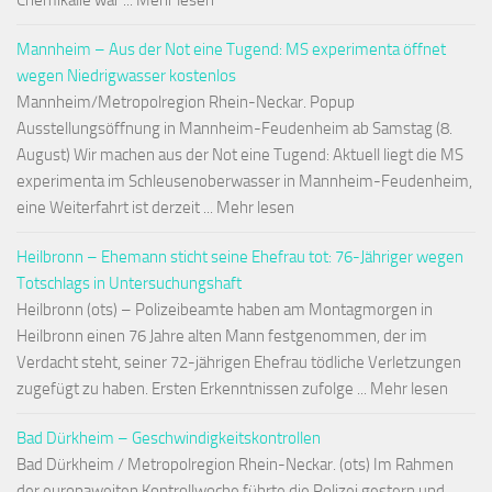
Chemikalie war ... Mehr lesen
Mannheim – Aus der Not eine Tugend: MS experimenta öffnet
wegen Niedrigwasser kostenlos
Mannheim/Metropolregion Rhein-Neckar. Popup
Ausstellungsöffnung in Mannheim-Feudenheim ab Samstag (8.
August) Wir machen aus der Not eine Tugend: Aktuell liegt die MS
experimenta im Schleusenoberwasser in Mannheim-Feudenheim,
eine Weiterfahrt ist derzeit ... Mehr lesen
Heilbronn – Ehemann sticht seine Ehefrau tot: 76-Jähriger wegen
Totschlags in Untersuchungshaft
Heilbronn (ots) – Polizeibeamte haben am Montagmorgen in
Heilbronn einen 76 Jahre alten Mann festgenommen, der im
Verdacht steht, seiner 72-jährigen Ehefrau tödliche Verletzungen
zugefügt zu haben. Ersten Erkenntnissen zufolge ... Mehr lesen
Bad Dürkheim – Geschwindigkeitskontrollen
Bad Dürkheim / Metropolregion Rhein-Neckar. (ots) Im Rahmen
der europaweiten Kontrollwoche führte die Polizei gestern und