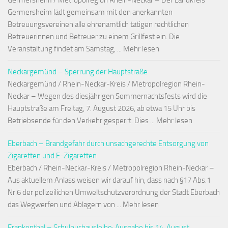
Germersheim / Metropolregion Rhein-Neckar – Der Landkreis
Germersheim lädt gemeinsam mit den anerkannten
Betreuungsvereinen alle ehrenamtlich tätigen rechtlichen
Betreuerinnen und Betreuer zu einem Grillfest ein. Die
Veranstaltung findet am Samstag, ... Mehr lesen
Neckargemünd – Sperrung der Hauptstraße
Neckargemünd / Rhein-Neckar-Kreis / Metropolregion Rhein-
Neckar – Wegen des diesjährigen Sommernachtsfests wird die
Hauptstraße am Freitag, 7. August 2026, ab etwa 15 Uhr bis
Betriebsende für den Verkehr gesperrt. Dies ... Mehr lesen
Eberbach – Brandgefahr durch unsachgerechte Entsorgung von
Zigaretten und E-Zigaretten
Eberbach / Rhein-Neckar-Kreis / Metropolregion Rhein-Neckar –
Aus aktuellem Anlass weisen wir darauf hin, dass nach §17 Abs.1
Nr.6 der polizeilichen Umweltschutzverordnung der Stadt Eberbach
das Wegwerfen und Ablagern von ... Mehr lesen
Frankenthal – Schulbuchausleihe: Ausgabe bis 14. August