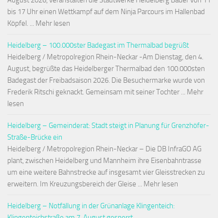
August 2026, veranstalten die Stadtwerke Heidelberg Bäder von 11
bis 17 Uhr einen Wettkampf auf dem Ninja Parcours im Hallenbad
Köpfel. ... Mehr lesen
Heidelberg – 100.000ster Badegast im Thermalbad begrüßt
Heidelberg / Metropolregion Rhein-Neckar -Am Dienstag, den 4.
August, begrüßte das Heidelberger Thermalbad den 100.000sten
Badegast der Freibadsaison 2026. Die Besuchermarke wurde von
Frederik Ritschi geknackt. Gemeinsam mit seiner Tochter ... Mehr
lesen
Heidelberg – Gemeinderat: Stadt steigt in Planung für Grenzhöfer-
Straße-Brücke ein
Heidelberg / Metropolregion Rhein-Neckar – Die DB InfraGO AG
plant, zwischen Heidelberg und Mannheim ihre Eisenbahntrasse
um eine weitere Bahnstrecke auf insgesamt vier Gleisstrecken zu
erweitern. Im Kreuzungsbereich der Gleise ... Mehr lesen
Heidelberg – Notfällung in der Grünanlage Klingenteich:
Klingenteichstraße am 7. August gesperrt