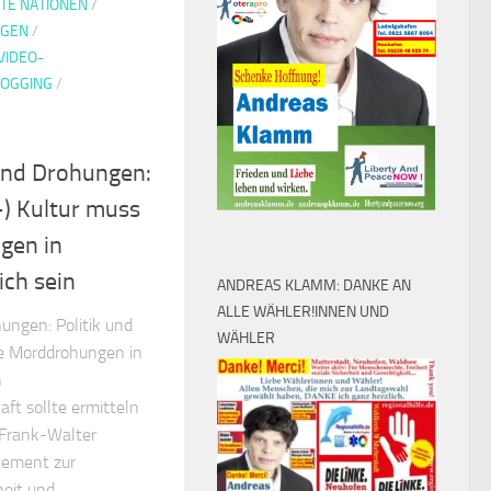
TE NATIONEN
/
NGEN
/
VIDEO-
LOGGING
/
nd Drohungen:
t-) Kultur muss
gen in
ch sein
ANDREAS KLAMM: DANKE AN
ALLE WÄHLER!INNEN UND
ngen: Politik und
WÄHLER
ne Morddrohungen in
n
ft sollte ermitteln
 Frank-Walter
atement zur
heit und