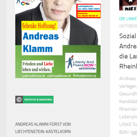
DIE LINK
OKTOBER 
Sozial
Andre
die L
Rhein
Andreas 
Verleger
Gesundhe
Kandidat
Rheinlan
Listenpl
LINKE fü
ANDREAS KLAMM FÜRST VON
LIECHTENSTEIN-KASTELKORN
Böhl-Ig