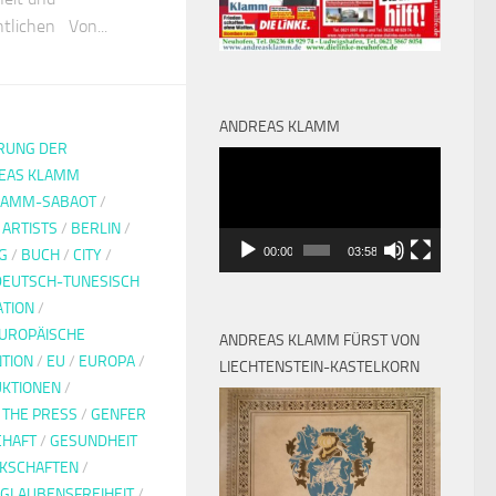
tlichen Von...
ANDREAS KLAMM
RUNG DER
Video-
EAS KLAMM
Player
LAMM-SABAOT
/
/
ARTISTS
/
BERLIN
/
00:00
03:58
G
/
BUCH
/
CITY
/
DEUTSCH-TUNESISCH
TION
/
UROPÄISCHE
ANDREAS KLAMM FÜRST VON
TION
/
EU
/
EUROPA
/
LIECHTENSTEIN-KASTELKORN
KTIONEN
/
 THE PRESS
/
GENFER
CHAFT
/
GESUNDHEIT
KSCHAFTEN
/
GLAUBENSFREIHEIT
/