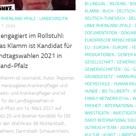
BI-LINGUAL
/
BILDUNG
/
BO
KLAMM
/
BUCH
/
DEUTSCH
DEUTSCH-TUNESISCH
/
DE
E RHEINLAND-PFALZ
/
LANDESPOLITIK
LINKE RHEINLAND-PFALZ
/
7, 2020
DOCUMENTATION
/
DOKUME
 engagiert im Rollstuhl:
EUROPÄISCHE MENSCHENR
as Klamm ist Kandidat für
EU
/
EUROPA
/
EUROPE
/
F
andtagswahlen 2021 in
PRODUKTIONEN
/
GENFER 
GESELLSCHAFT
/
GEWERKS
land-Pfalz
GEWERKSCHAFTEN
/
GG
/
G
GRUNDGESETZ
/
HAMBUR
Klamm ist Journalist, Autor, Reporter,
HOCHSCHULE
/
HUMAN RIG
, Herausgeber,Krankenpfleger und
HUNDE
/
IBS TV LIBERTY
/
I
its- und Krankenpfleger und ist
FAMILY NETWORK D734
/
I
 für die Landtagswahlen in
FREIHEIT
/
INTERNATIONAL
d-Pfalz am 14. März 2021 auf
INVESTIGATIV
/
INVESTIGAT
atz 20 und direkter Kandidat für DIE
ISMOT INTERNATIONAL SOC
r den Wahlkreis 38 Mutterstadt,
OUTREACH TEAM
/
JOURNA
gelheim, Dannstadt-Schauernheim,
KULTUR
/
KUNST
/
LANDESP