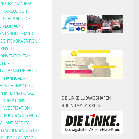
OKS BY ANDREAS
-FRANZÖSISCH
/
UTSCHLAND
/
DIE
DIPLOMACY
/
NTATION
/
EMRK
ECHTSKONVENTION
/
ERNSEH-
KONVENTIONEN
/
CHAFT
/
LAUBENSFREIHEIT
/
G
/
HANNOVER
/
HTS
/
HUMANITY
/
FN INTERNATIONAL
DIE LINKE LUDWIGSHAFEN
NFORMATIONS-
RHEIN-PFALZ-KREIS
/
INVESTIGATION
/
IVER JOURNALISMUS
/
IAL AND MEDICAL
LISM
/
JOURNALISTS
/
OLITIK
/
LANDTAG
/