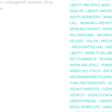
, Limburgerhof, Waldsee, Altrip,
LIBERTY AND PEACE NOW!
en
NOW! HR
/
LIBERTY AND P
RIGHTS REPORTERS
/
MAIN
CALL
/
MEINUNGS-FREIHEIT
MEINUNGSFREIHEIT
/
MENS
MULTINATIONAL
/
NACHRIC
RELEASE
/
POLITIK
/
PRESS
/
PRESSEMITTEILUNG
/
RAD
LIBERTY
/
RADIO TV IBS LI
RECHTSANWÄLTE
/
REGIONA
RHEINLAND-PFALZ
/
ROMAN
RÖMISCHES STATUT
/
RPF 
PROGRAMMARBEITSGEMEIN
FUNK UND FERNSEHEN
/
SO
SOZIALE KONZEPTE
/
SOZIA
SOZIALES
/
SOZIALES ENG
UNDERSTANDING
/
UNIVER
MENSCHENRECHTE
/
UNIVE