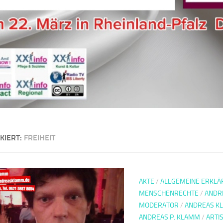
KIERT:
FREIHEIT
AKTE
/
ALLGEMEINE ERKLÄ
MENSCHENRECHTE
/
ANDR
MODERATOR
/
ANDREAS K
ANDREAS P. KLAMM
/
ARTI