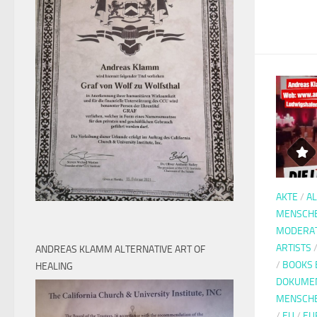
AKTE
/
A
MENSCH
MODERA
ARTISTS
ANDREAS KLAMM ALTERNATIVE ART OF
/
BOOKS 
HEALING
DOKUMEN
MENSCH
/
EU
/
EU