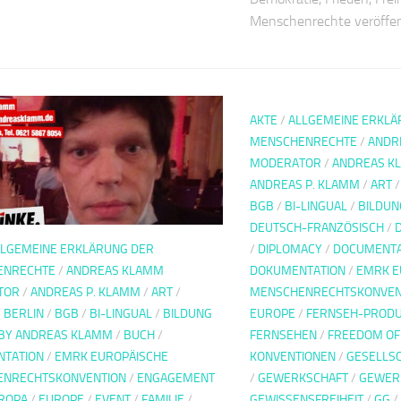
Menschenrechte veröffen
AKTE
/
ALLGEMEINE ERKLÄ
MENSCHENRECHTE
/
ANDR
MODERATOR
/
ANDREAS K
ANDREAS P. KLAMM
/
ART
BGB
/
BI-LINGUAL
/
BILDUN
DEUTSCH-FRANZÖSISCH
/
/
DIPLOMACY
/
DOCUMENTA
LLGEMEINE ERKLÄRUNG DER
DOKUMENTATION
/
EMRK E
ENRECHTE
/
ANDREAS KLAMM
MENSCHENRECHTSKONVEN
TOR
/
ANDREAS P. KLAMM
/
ART
/
EUROPE
/
FERNSEH-PRODU
/
BERLIN
/
BGB
/
BI-LINGUAL
/
BILDUNG
FERNSEHEN
/
FREEDOM OF
BY ANDREAS KLAMM
/
BUCH
/
KONVENTIONEN
/
GESELLS
TATION
/
EMRK EUROPÄISCHE
/
GEWERKSCHAFT
/
GEWER
ENRECHTSKONVENTION
/
ENGAGEMENT
GEWISSENSFREIHEIT
/
GG
/
ROPA
/
EUROPE
/
EVENT
/
FAMILIE
/