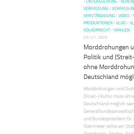
/
UNTERSUCHUNG
/
VEREIN
VERFASSUNG
/
VERFASSU
VERSTÄNDIGUNG
/
VIDEO
/
PRODUKTIONEN
/
VLOG
/
V
VÖLKERRECHT
/
WAHLEN
JULI 21, 2020
Morddrohungen u
Politik und (Strei
ohne Morddrohun
Deutschland mögli
Morddrohungen und Drohu
(Streit-) Kultur muss oh
Deutschland möglich sei
Generalbundesanwaltscha
und Bundespräsident Dr.
Steinmeier sollte ein St
Demokratie, Frieden, Frei