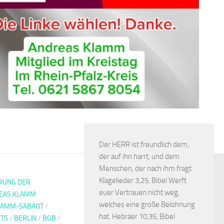
Der HERR ist freundlich dem,
der auf ihn harrt, und dem
Menschen, der nach ihm fragt.
Klagelieder 3,25, Bibel Werft
RUNG DER
euer Vertrauen nicht weg,
EAS KLAMM
welches eine große Belohnung
LAMM-SABAOT
/
hat. Hebräer 10,35, Bibel
STS
/
BERLIN
/
BGB
/