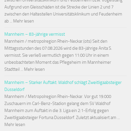
zwischen Universitätsklinikum und Feudenheim bzw. Vogelstang
Aufgrund von Gleisschäden ist die Strecke der Linien 2 und 7
zwischen den Haltestellen Universitätsklinikum und Feudenheim
ab ... Mehr lesen
Mannheim – 83-jährige vermisst
Mannheim / metropolregion Rhein-Neckar.(ots) Seit den
Mittagsstunden des 07.08.2026 wird die 83-jährige Anita S.
vermisst. Sie verließ vermutlich gegen 11:00 Uhr in einem
unbeobachteten Moment das Pflegeheim im Mannheimer
Stadtteil ... Mehr lesen
Mannheim – Starker Auftakt: Waldhof schlägt Zweitligaabsteiger
Düsseldorf
Mannheim / Metropolregion Rhein-Neckar. Vor gut 19.000
Zuschauern im Carl-Benz-Stadion gelang dem SV Waldhof
Mannheim zum Auftakt in die 3. Liga ein 2:1-Erfolg gegen
Zweitligaabsteiger Fortuna Düsseldorf. Zuletzt aktualisiert am ...
Mehr lesen