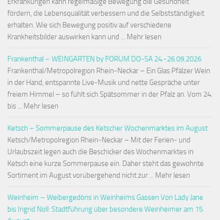
Erkrankungen kann regelmäßige Bewegung die Gesundheit
fördern, die Lebensqualität verbessern und die Selbstständigkeit
erhalten. Wie sich Bewegung positiv auf verschiedene
Krankheitsbilder auswirken kann und ... Mehr lesen
Frankenthal – WEINGARTEN by FORUM DO-SA 24.-26.09.2026
Frankenthal/Metropolregion Rhein-Neckar – Ein Glas Pfälzer Wein
in der Hand, entspannte Live-Musik und nette Gespräche unter
freiem Himmel – so fühlt sich Spätsommer in der Pfalz an. Vom 24.
bis ... Mehr lesen
Ketsch – Sommerpause des Ketscher Wochenmarktes im August
Ketsch/Metropolregion Rhein-Neckar – Mit der Ferien- und
Urlaubszeit legen auch die Beschicker des Wochenmarktes in
Ketsch eine kurze Sommerpause ein. Daher steht das gewohnte
Sortiment im August vorübergehend nicht zur ... Mehr lesen
Weinheim – Weibergedöns in Weinheims Gassen Von Lady Jane
bis Ingrid Noll: Stadtführung über besondere Weinheimer am 15.