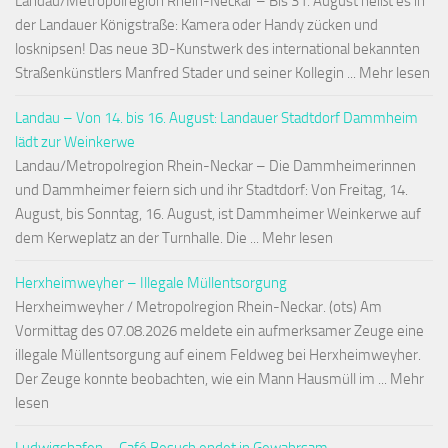
Landau/Metropolregion Rhein-Neckar – Bis 31. August heißt es in
der Landauer Königstraße: Kamera oder Handy zücken und
losknipsen! Das neue 3D-Kunstwerk des international bekannten
Straßenkünstlers Manfred Stader und seiner Kollegin ... Mehr lesen
Landau – Von 14. bis 16. August: Landauer Stadtdorf Dammheim
lädt zur Weinkerwe
Landau/Metropolregion Rhein-Neckar – Die Dammheimerinnen
und Dammheimer feiern sich und ihr Stadtdorf: Von Freitag, 14.
August, bis Sonntag, 16. August, ist Dammheimer Weinkerwe auf
dem Kerweplatz an der Turnhalle. Die ... Mehr lesen
Herxheimweyher – Illegale Müllentsorgung
Herxheimweyher / Metropolregion Rhein-Neckar. (ots) Am
Vormittag des 07.08.2026 meldete ein aufmerksamer Zeuge eine
illegale Müllentsorgung auf einem Feldweg bei Herxheimweyher.
Der Zeuge konnte beobachten, wie ein Mann Hausmüll im ... Mehr
lesen