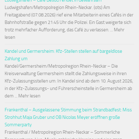
Ludwigshafen – Café Besuch endet in Gewahrsam
Ludwigshafen/Metropolregion Rhein-Neckar. (ots) Am
Freitagabend (07.08.2026) rief eine Mitarbeiterin eines Cafés in der
Bahnhofstraße gegen 21:45 Uhr die Polizei. Ein Gast weigerte sich
trotz mehrfacher Aufforderung, das Café zu verlassen. ... Mehr
lesen
Kandel und Germersheim: Kfz-Stellen stellen auf bargeldlose
Zahlung um
Kandel/Germersheim/Metropolregion Rhein-Neckar – Die
Kreisverwaltung Germersheim stellt die Zahlungsweise in ihren
Kfz-Zulassungsstellen um: In Kandel sind ab dem 10. August 2026,
in der Kfz-Zulassungs- und Führerscheinstelle in Germersheim ab
dem ... Mehr lesen
Frankenthal – Ausgelassene Stimmung beim Strandbadfest: Miss
Strohhut Maja Gruber und OB Nicolas Meyer eröffnen große
Sommerparty
Frankenthal / Metropolregion Rhein-Neckar – Sommerliche