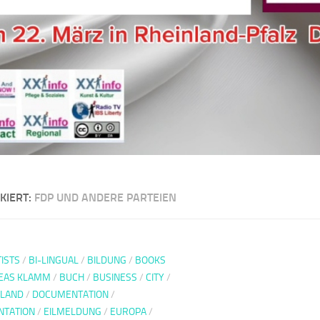
KIERT:
FDP UND ANDERE PARTEIEN
ISTS
/
BI-LINGUAL
/
BILDUNG
/
BOOKS
EAS KLAMM
/
BUCH
/
BUSINESS
/
CITY
/
LAND
/
DOCUMENTATION
/
TATION
/
EILMELDUNG
/
EUROPA
/