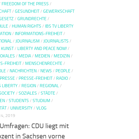
/
FREEDOM OF THE PRESS
/
CHAFT
/
GESUNDHEIT
/
GEWERKSCHAFT
GESETZ
/
GRUNDRECHTE
/
HULE
/
HUMAN RIGHTS
/
IBS TV LIBERTY
ATION
/
INFORMATIONS-FREIHEIT
/
TIONAL
/
JOURNALISM
/
JOURNALISTS
/
/
KUNST
/
LIBERTY AND PEACE NOW!
/
LOKALES
/
MEDIA
/
MEDIEN
/
MEDIZIN
/
S-FREIHEIT
/
MENSCHENRECHTE
/
OLE
/
NACHRICHTEN
/
NEWS
/
PEOPLE
/
PRESSE
/
PRESSE-FREIHEIT
/
RADIO
/
S LIBERTY
/
REGION
/
REGIONAL
/
SOCIETY
/
SOZIALES
/
STÄDTE
/
EN
/
STUDENTS
/
STUDIUM
/
TÄT
/
UNIVERSITY
/
VLOG
4, 2019
Umfragen: CDU liegt mit
ozent in Sachsen vorne