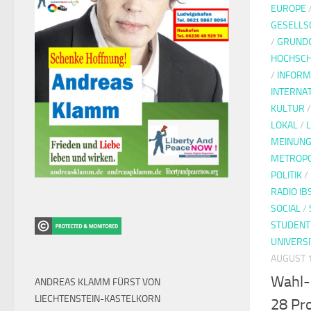
EUROPE
GESELLS
/
GRUND
HOCHSC
/
INFORM
INTERNA
KULTUR
LOKAL
/
MEINUNG
METROP
POLITIK
/
RADIO IB
SOCIAL
/
STUDENT
UNIVERSI
AUGUST 1
Wahl-
ANDREAS KLAMM FÜRST VON
LIECHTENSTEIN-KASTELKORN
28 Pr