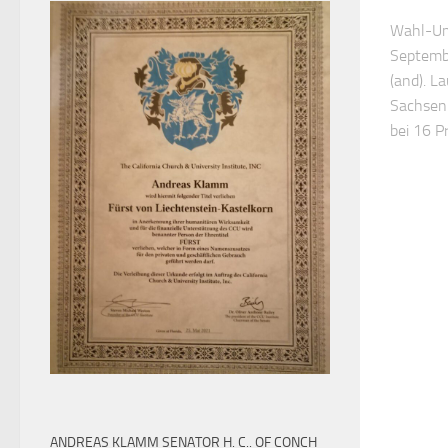
Wahl-Um
Septembe
(and). L
Sachsen 
bei 16 Pr
ANDREAS KLAMM SENATOR H. C.. OF CONCH