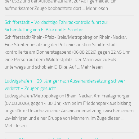
der L532 und der Autobahnauffahrt zur A61 gemeldet. Ein
aufmerksamer Zeuge beobachtete dort ... Mehr lesen
Schifferstadt – Verdächtige Fahrradkontrolle führt zur
Sicherstellung von E-Bike und E-Scooter
Schifferstadt/Rhein-Pfalz-Kreis/Metropolregion Rhein-Neckar.
Eine Streifenbesatzung der Polizeiinspektion Schifferstadt
kontrollierte am Donnerstagabend (06.08.2026) gegen 22:45 Uhr
eine Person auf dem Waldfestplatz. Der Mann war zu Fuß
unterwegs und schob ein E-Bike. Auf ... Mehr lesen
Ludwigshafen – 29-Jähriger nach Auseinandersetzung schwer
verletzt – Zeugen gesucht
Ludwigshafen/Metropolregion Rhein-Neckar. Am Freitagmorgen
(07.08.2026), gegen 4:30 Uhr, kam es im Friedenspark aus bislang
ungeklärter Ursache zu einer Auseinandersetzung zwischen einem
29-Jährigen und einer Gruppe von Männern. Im Zuge dieser ...
Mehr lesen