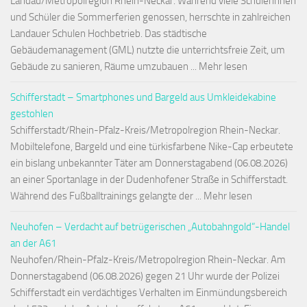
Landau/Metropolregion Rhein-Neckar. Während viele Schülerinnen
und Schüler die Sommerferien genossen, herrschte in zahlreichen
Landauer Schulen Hochbetrieb. Das städtische
Gebäudemanagement (GML) nutzte die unterrichtsfreie Zeit, um
Gebäude zu sanieren, Räume umzubauen ... Mehr lesen
Schifferstadt – Smartphones und Bargeld aus Umkleidekabine
gestohlen
Schifferstadt/Rhein-Pfalz-Kreis/Metropolregion Rhein-Neckar.
Mobiltelefone, Bargeld und eine türkisfarbene Nike-Cap erbeutete
ein bislang unbekannter Täter am Donnerstagabend (06.08.2026)
an einer Sportanlage in der Dudenhofener Straße in Schifferstadt.
Während des Fußballtrainings gelangte der ... Mehr lesen
Neuhofen – Verdacht auf betrügerischen „Autobahngold“-Handel
an der A61
Neuhofen/Rhein-Pfalz-Kreis/Metropolregion Rhein-Neckar. Am
Donnerstagabend (06.08.2026) gegen 21 Uhr wurde der Polizei
Schifferstadt ein verdächtiges Verhalten im Einmündungsbereich