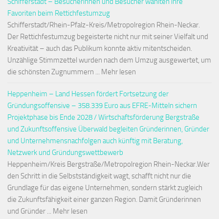
Schifferstadt – Besucherinnen und Besucher wählten ihre
Favoriten beim Rettichfestumzug
Schifferstadt/Rhein-Pfalz-Kreis/Metropolregion Rhein-Neckar.
Der Rettichfestumzug begeisterte nicht nur mit seiner Vielfalt und
Kreativität – auch das Publikum konnte aktiv mitentscheiden.
Unzählige Stimmzettel wurden nach dem Umzug ausgewertet, um
die schönsten Zugnummern ... Mehr lesen
Heppenheim – Land Hessen fördert Fortsetzung der
Gründungsoffensive – 358.339 Euro aus EFRE-Mitteln sichern
Projektphase bis Ende 2028 / Wirtschaftsförderung Bergstraße
und Zukunftsoffensive Überwald begleiten Gründerinnen, Gründer
und Unternehmensnachfolgen auch künftig mit Beratung,
Netzwerk und Gründungswettbewerb
Heppenheim/Kreis Bergstraße/Metropolregion Rhein-Neckar.Wer
den Schritt in die Selbstständigkeit wagt, schafft nicht nur die
Grundlage für das eigene Unternehmen, sondern stärkt zugleich
die Zukunftsfähigkeit einer ganzen Region. Damit Gründerinnen
und Gründer ... Mehr lesen