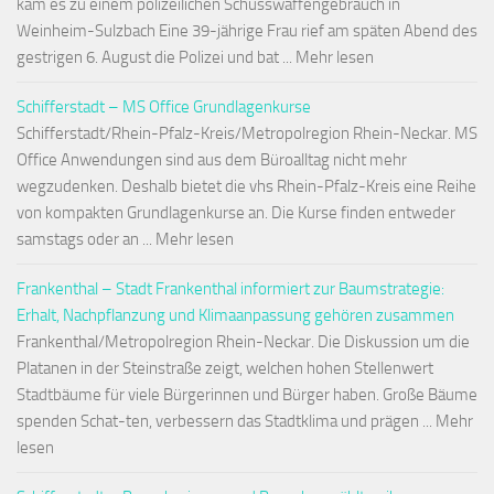
kam es zu einem polizeilichen Schusswaffengebrauch in
Weinheim-Sulzbach Eine 39-jährige Frau rief am späten Abend des
gestrigen 6. August die Polizei und bat ... Mehr lesen
Schifferstadt – MS Office Grundlagenkurse
Schifferstadt/Rhein-Pfalz-Kreis/Metropolregion Rhein-Neckar. MS
Office Anwendungen sind aus dem Büroalltag nicht mehr
wegzudenken. Deshalb bietet die vhs Rhein-Pfalz-Kreis eine Reihe
von kompakten Grundlagenkurse an. Die Kurse finden entweder
samstags oder an ... Mehr lesen
Frankenthal – Stadt Frankenthal informiert zur Baumstrategie:
Erhalt, Nachpflanzung und Klimaanpassung gehören zusammen
Frankenthal/Metropolregion Rhein-Neckar. Die Diskussion um die
Platanen in der Steinstraße zeigt, welchen hohen Stellenwert
Stadtbäume für viele Bürgerinnen und Bürger haben. Große Bäume
spenden Schat-ten, verbessern das Stadtklima und prägen ... Mehr
lesen