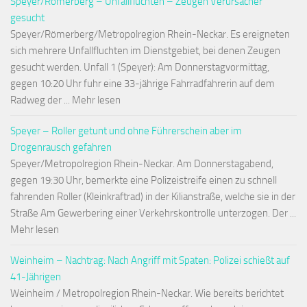
Speyer/Römerberg – Unfallfluchten – Zeugen Verursacher
gesucht
Speyer/Römerberg/Metropolregion Rhein-Neckar. Es ereigneten
sich mehrere Unfallfluchten im Dienstgebiet, bei denen Zeugen
gesucht werden. Unfall 1 (Speyer): Am Donnerstagvormittag,
gegen 10:20 Uhr fuhr eine 33-jährige Fahrradfahrerin auf dem
Radweg der ... Mehr lesen
Speyer – Roller getunt und ohne Führerschein aber im
Drogenrausch gefahren
Speyer/Metropolregion Rhein-Neckar. Am Donnerstagabend,
gegen 19:30 Uhr, bemerkte eine Polizeistreife einen zu schnell
fahrenden Roller (Kleinkraftrad) in der Kilianstraße, welche sie in der
Straße Am Gewerbering einer Verkehrskontrolle unterzogen. Der ...
Mehr lesen
Weinheim – Nachtrag: Nach Angriff mit Spaten: Polizei schießt auf
41-Jährigen
Weinheim / Metropolregion Rhein-Neckar. Wie bereits berichtet