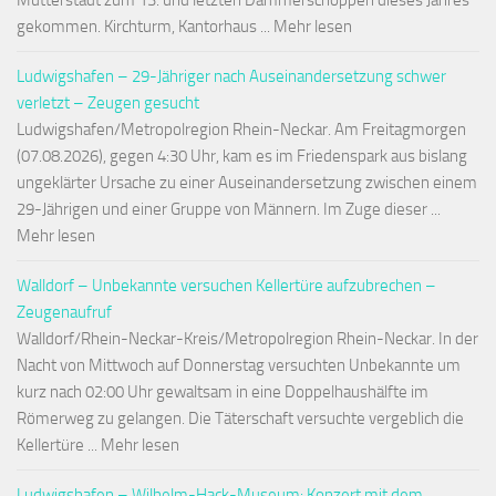
Mutterstadt zum 13. und letzten Dämmerschoppen dieses Jahres
gekommen. Kirchturm, Kantorhaus ... Mehr lesen
Ludwigshafen – 29-Jähriger nach Auseinandersetzung schwer
verletzt – Zeugen gesucht
Ludwigshafen/Metropolregion Rhein-Neckar. Am Freitagmorgen
(07.08.2026), gegen 4:30 Uhr, kam es im Friedenspark aus bislang
ungeklärter Ursache zu einer Auseinandersetzung zwischen einem
29-Jährigen und einer Gruppe von Männern. Im Zuge dieser ...
Mehr lesen
Walldorf – Unbekannte versuchen Kellertüre aufzubrechen –
Zeugenaufruf
Walldorf/Rhein-Neckar-Kreis/Metropolregion Rhein-Neckar. In der
Nacht von Mittwoch auf Donnerstag versuchten Unbekannte um
kurz nach 02:00 Uhr gewaltsam in eine Doppelhaushälfte im
Römerweg zu gelangen. Die Täterschaft versuchte vergeblich die
Kellertüre ... Mehr lesen
Ludwigshafen – Wilhelm-Hack-Museum: Konzert mit dem