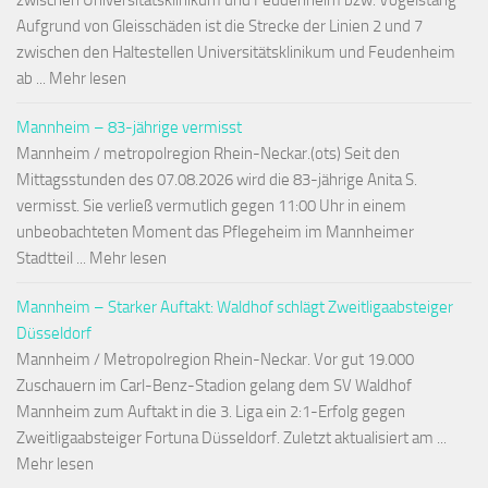
zwischen Universitätsklinikum und Feudenheim bzw. Vogelstang
Aufgrund von Gleisschäden ist die Strecke der Linien 2 und 7
zwischen den Haltestellen Universitätsklinikum und Feudenheim
ab ... Mehr lesen
Mannheim – 83-jährige vermisst
Mannheim / metropolregion Rhein-Neckar.(ots) Seit den
Mittagsstunden des 07.08.2026 wird die 83-jährige Anita S.
vermisst. Sie verließ vermutlich gegen 11:00 Uhr in einem
unbeobachteten Moment das Pflegeheim im Mannheimer
Stadtteil ... Mehr lesen
Mannheim – Starker Auftakt: Waldhof schlägt Zweitligaabsteiger
Düsseldorf
Mannheim / Metropolregion Rhein-Neckar. Vor gut 19.000
Zuschauern im Carl-Benz-Stadion gelang dem SV Waldhof
Mannheim zum Auftakt in die 3. Liga ein 2:1-Erfolg gegen
Zweitligaabsteiger Fortuna Düsseldorf. Zuletzt aktualisiert am ...
Mehr lesen