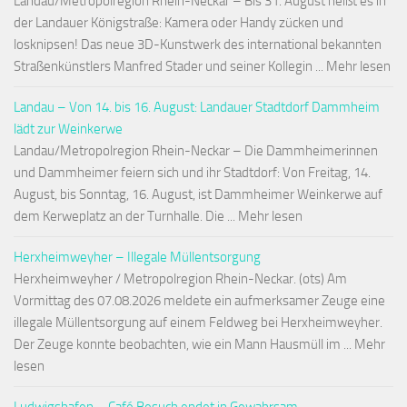
Landau/Metropolregion Rhein-Neckar – Bis 31. August heißt es in
der Landauer Königstraße: Kamera oder Handy zücken und
losknipsen! Das neue 3D-Kunstwerk des international bekannten
Straßenkünstlers Manfred Stader und seiner Kollegin ... Mehr lesen
Landau – Von 14. bis 16. August: Landauer Stadtdorf Dammheim
lädt zur Weinkerwe
Landau/Metropolregion Rhein-Neckar – Die Dammheimerinnen
und Dammheimer feiern sich und ihr Stadtdorf: Von Freitag, 14.
August, bis Sonntag, 16. August, ist Dammheimer Weinkerwe auf
dem Kerweplatz an der Turnhalle. Die ... Mehr lesen
Herxheimweyher – Illegale Müllentsorgung
Herxheimweyher / Metropolregion Rhein-Neckar. (ots) Am
Vormittag des 07.08.2026 meldete ein aufmerksamer Zeuge eine
illegale Müllentsorgung auf einem Feldweg bei Herxheimweyher.
Der Zeuge konnte beobachten, wie ein Mann Hausmüll im ... Mehr
lesen