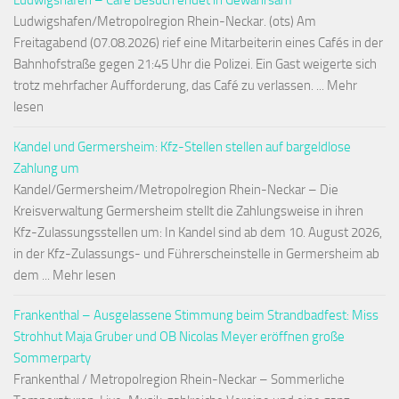
Ludwigshafen – Café Besuch endet in Gewahrsam
Ludwigshafen/Metropolregion Rhein-Neckar. (ots) Am
Freitagabend (07.08.2026) rief eine Mitarbeiterin eines Cafés in der
Bahnhofstraße gegen 21:45 Uhr die Polizei. Ein Gast weigerte sich
trotz mehrfacher Aufforderung, das Café zu verlassen. ... Mehr
lesen
Kandel und Germersheim: Kfz-Stellen stellen auf bargeldlose
Zahlung um
Kandel/Germersheim/Metropolregion Rhein-Neckar – Die
Kreisverwaltung Germersheim stellt die Zahlungsweise in ihren
Kfz-Zulassungsstellen um: In Kandel sind ab dem 10. August 2026,
in der Kfz-Zulassungs- und Führerscheinstelle in Germersheim ab
dem ... Mehr lesen
Frankenthal – Ausgelassene Stimmung beim Strandbadfest: Miss
Strohhut Maja Gruber und OB Nicolas Meyer eröffnen große
Sommerparty
Frankenthal / Metropolregion Rhein-Neckar – Sommerliche