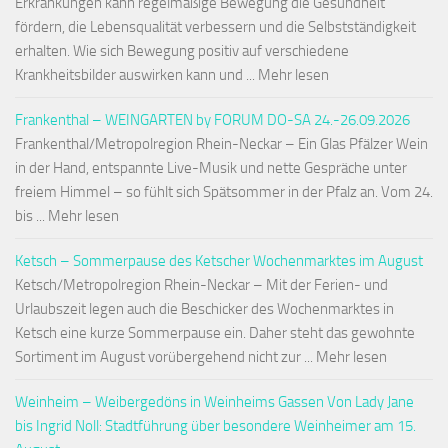
Erkrankungen kann regelmäßige Bewegung die Gesundheit
fördern, die Lebensqualität verbessern und die Selbstständigkeit
erhalten. Wie sich Bewegung positiv auf verschiedene
Krankheitsbilder auswirken kann und ... Mehr lesen
Frankenthal – WEINGARTEN by FORUM DO-SA 24.-26.09.2026
Frankenthal/Metropolregion Rhein-Neckar – Ein Glas Pfälzer Wein
in der Hand, entspannte Live-Musik und nette Gespräche unter
freiem Himmel – so fühlt sich Spätsommer in der Pfalz an. Vom 24.
bis ... Mehr lesen
Ketsch – Sommerpause des Ketscher Wochenmarktes im August
Ketsch/Metropolregion Rhein-Neckar – Mit der Ferien- und
Urlaubszeit legen auch die Beschicker des Wochenmarktes in
Ketsch eine kurze Sommerpause ein. Daher steht das gewohnte
Sortiment im August vorübergehend nicht zur ... Mehr lesen
Weinheim – Weibergedöns in Weinheims Gassen Von Lady Jane
bis Ingrid Noll: Stadtführung über besondere Weinheimer am 15.