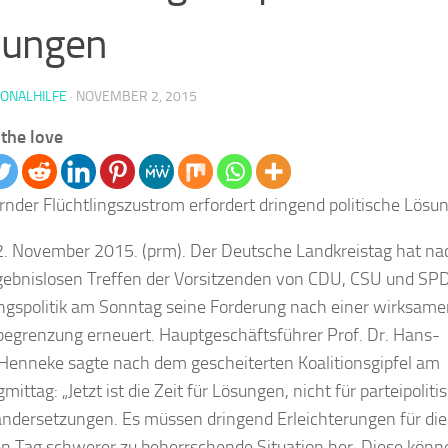
sungen
IONALHILFE
·
NOVEMBER 2, 2015
the love
nder Flüchtlingszustrom erfordert dringend politische Lösu
 2. November 2015. (prm). Der Deutsche Landkreistag hat na
ebnislosen Treffen der Vorsitzenden von CDU, CSU und SPD
ingspolitik am Sonntag seine Forderung nach einer wirksam
egrenzung erneuert. Hauptgeschäftsführer Prof. Dr. Hans-
Henneke sagte nach dem gescheiterten Koalitionsgipfel am
ittag: „Jetzt ist die Zeit für Lösungen, nicht für parteipoliti
ndersetzungen. Es müssen dringend Erleichterungen für die
en Tag schwerer zu beherrschende Situation her. Diese könn