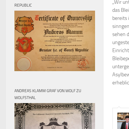
„Wir un
REPUBLIC
das Ble
bereits
sinnge
sehen d
ungeste
Einrich
Bleibep
unterge
Asylbew
erhebli
ANDREAS KLAMM GRAF VON WOLF ZU
WOLFSTHAL