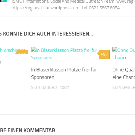
ISMOT International Social And Medical Outreach Team, www.region
https://regionalhilfe.wordpress.com, Tel. 0621 5867 8054
 KÖNNTE DICH AUCH INTERESSIEREN...
0
0
h
In Bläserklassen Plätze frei für
Ohne Qual
Sponsoren
eine Chan
SEPTEMBER 2, 2007
SEPTEMBER 
IBE EINEN KOMMENTAR