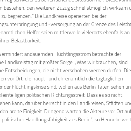
in bestehen, den weiteren Zuzug schnellstmöglich wirksam 
h zu begrenzen.“ Die Landkreise operierten bei der
ingsunterbringung und -versorgung an der Grenze des Leistb
enamtlichen Helfer seien mittlerweile vielerorts ebenfalls an
ihrer Belastbarkeit.
ermindert andauernden Flüchtlingsstrom betrachte der
e Landkreistag mit größter Sorge. „Was wir brauchen, sind
che Entscheidungen, die nicht verschoben werden dürfen. Die
n vor Ort, die haupt- und ehrenamtlich die tagtäglichen
 der Flüchtlingskrise sind, wollen aus Berlin Taten sehen u
leinteiligen politischen Richtungsstreit. Dass es so nicht
ehen kann, darüber herrscht in den Landkreisen, Städten un
en breite Einigkeit. Dringend warten die Akteure vor Ort au
 politischer Handlungsfähigkeit aus Berlin“, so Henneke weit