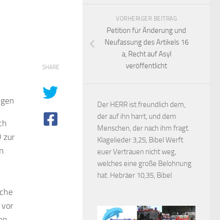
VORHERIGER BEITRAG
Petition für Änderung und
Neufassung des Artikels 16
a, Recht auf Asyl
veröffentlicht
SHARE
ngen
Der HERR ist freundlich dem,
der auf ihn harrt, und dem
ch
Menschen, der nach ihm fragt.
 zur
Klagelieder 3,25, Bibel Werft
en
euer Vertrauen nicht weg,
welches eine große Belohnung
hat. Hebräer 10,35, Bibel
sche
 vor
en