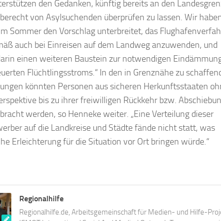
terstützen den Gedanken, künftig bereits an den Landesgre
iberecht von Asylsuchenden überprüfen zu lassen. Wir habe
 im Sommer den Vorschlag unterbreitet, das Flughafenverfa
mäß auch bei Einreisen auf dem Landweg anzuwenden, und
arin einen weiteren Baustein zur notwendigen Eindämmun
uerten Flüchtlingsstroms.“ In den in Grenznähe zu schaffen
tungen könnten Personen aus sicheren Herkunftsstaaten oh
erspektive bis zu ihrer freiwilligen Rückkehr bzw. Abschiebu
bracht werden, so Henneke weiter. „Eine Verteilung dieser
erber auf die Landkreise und Städte fände nicht statt, was
che Erleichterung für die Situation vor Ort bringen würde.“
Regionalhilfe
Regionalhilfe.de, Arbeitsgemeinschaft für Medien- und Hilfe-Proj