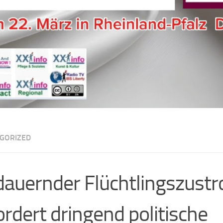
GORIZED
auernder Flüchtlingszust
ordert dringend politische