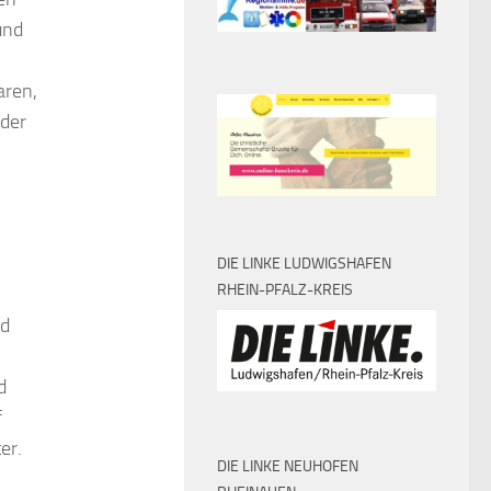
und
aren,
 der
DIE LINKE LUDWIGSHAFEN
RHEIN-PFALZ-KREIS
nd
d
f
er.
DIE LINKE NEUHOFEN