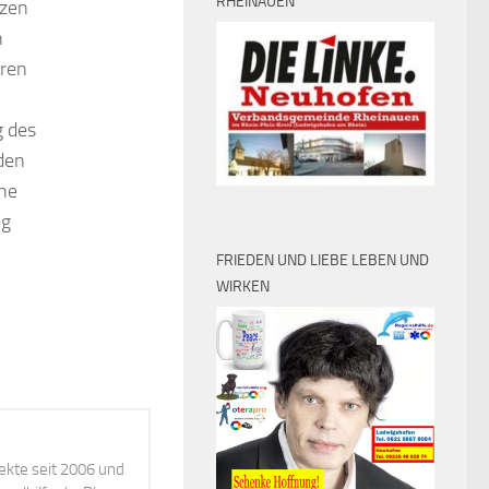
RHEINAUEN
nzen
n
hren
g des
den
ne
ng
FRIEDEN UND LIEBE LEBEN UND
WIRKEN
ekte seit 2006 und