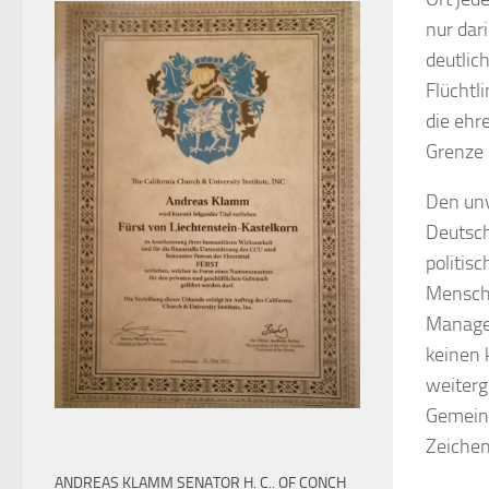
nur dar
deutlic
Flüchtl
die ehr
Grenze 
Den unv
Deutsch
politis
Mensche
Manager
keinen k
weiterg
Gemeind
Zeichen
ANDREAS KLAMM SENATOR H. C.. OF CONCH