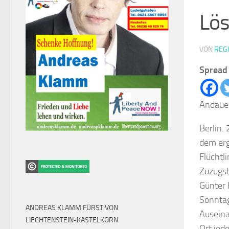
Lö
VON
REG
Spread 
Andauer
Berlin.
dem erg
Flüchtl
Zuzugsb
Günter 
Sonntagm
ANDREAS KLAMM FÜRST VON
Auseina
LIECHTENSTEIN-KASTELKORN
Ort jed