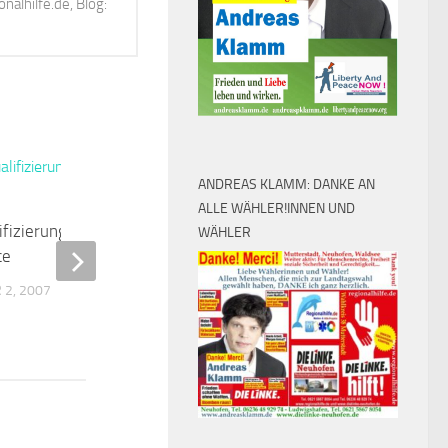
alhilfe.de, Blog:
0
ANDREAS KLAMM: DANKE AN
Des Teufels Ökonomen?
ALLE WÄHLER!INNEN UND
ifizierung gibt kaum
WÄHLER
SEPTEMBER 12, 2008
ce
2, 2007