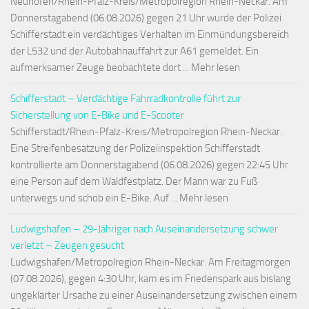
Neuhofen/Rhein-Pfalz-Kreis/Metropolregion Rhein-Neckar. Am
Donnerstagabend (06.08.2026) gegen 21 Uhr wurde der Polizei
Schifferstadt ein verdächtiges Verhalten im Einmündungsbereich
der L532 und der Autobahnauffahrt zur A61 gemeldet. Ein
aufmerksamer Zeuge beobachtete dort ... Mehr lesen
Schifferstadt – Verdächtige Fahrradkontrolle führt zur
Sicherstellung von E-Bike und E-Scooter
Schifferstadt/Rhein-Pfalz-Kreis/Metropolregion Rhein-Neckar.
Eine Streifenbesatzung der Polizeiinspektion Schifferstadt
kontrollierte am Donnerstagabend (06.08.2026) gegen 22:45 Uhr
eine Person auf dem Waldfestplatz. Der Mann war zu Fuß
unterwegs und schob ein E-Bike. Auf ... Mehr lesen
Ludwigshafen – 29-Jähriger nach Auseinandersetzung schwer
verletzt – Zeugen gesucht
Ludwigshafen/Metropolregion Rhein-Neckar. Am Freitagmorgen
(07.08.2026), gegen 4:30 Uhr, kam es im Friedenspark aus bislang
ungeklärter Ursache zu einer Auseinandersetzung zwischen einem