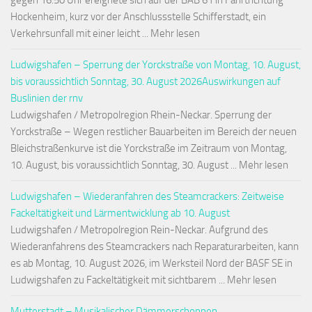
gegen 16:50 Uhr ereignete sich auf der BAB 61 in Fahrtrichtung
Hockenheim, kurz vor der Anschlussstelle Schifferstadt, ein
Verkehrsunfall mit einer leicht ... Mehr lesen
Ludwigshafen – Sperrung der Yorckstraße von Montag, 10. August,
bis voraussichtlich Sonntag, 30. August 2026Auswirkungen auf
Buslinien der rnv
Ludwigshafen / Metropolregion Rhein-Neckar. Sperrung der
Yorckstraße – Wegen restlicher Bauarbeiten im Bereich der neuen
Bleichstraßenkurve ist die Yorckstraße im Zeitraum von Montag,
10. August, bis voraussichtlich Sonntag, 30. August ... Mehr lesen
Ludwigshafen – Wiederanfahren des Steamcrackers: Zeitweise
Fackeltätigkeit und Lärmentwicklung ab 10. August
Ludwigshafen / Metropolregion Rein-Neckar. Aufgrund des
Wiederanfahrens des Steamcrackers nach Reparaturarbeiten, kann
es ab Montag, 10. August 2026, im Werksteil Nord der BASF SE in
Ludwigshafen zu Fackeltätigkeit mit sichtbarem ... Mehr lesen
Mutterstadt – Musikalischer Dämmerschoppen