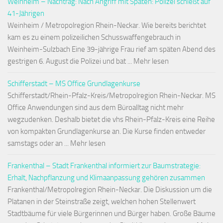
Weinheim – Nachtrag: Nach Angriff mit Spaten: Polizei schießt auf
41-Jährigen
Weinheim / Metropolregion Rhein-Neckar. Wie bereits berichtet
kam es zu einem polizeilichen Schusswaffengebrauch in
Weinheim-Sulzbach Eine 39-jährige Frau rief am späten Abend des
gestrigen 6. August die Polizei und bat ... Mehr lesen
Schifferstadt – MS Office Grundlagenkurse
Schifferstadt/Rhein-Pfalz-Kreis/Metropolregion Rhein-Neckar. MS
Office Anwendungen sind aus dem Büroalltag nicht mehr
wegzudenken. Deshalb bietet die vhs Rhein-Pfalz-Kreis eine Reihe
von kompakten Grundlagenkurse an. Die Kurse finden entweder
samstags oder an ... Mehr lesen
Frankenthal – Stadt Frankenthal informiert zur Baumstrategie:
Erhalt, Nachpflanzung und Klimaanpassung gehören zusammen
Frankenthal/Metropolregion Rhein-Neckar. Die Diskussion um die
Platanen in der Steinstraße zeigt, welchen hohen Stellenwert
Stadtbäume für viele Bürgerinnen und Bürger haben. Große Bäume