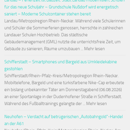
Landau – Ferienzeit ist Bauzeit: Stadt Landau modernisiert Schulen
für das neue Schuljahr – Grundschule Nußdorf wird energetisch
saniert – Moderne Schulcontainer stehen bereit
Landau/Metropolregion Rhein-Neckar. Während viele Schülerinnen
und Schüler die Sommerferien genossen, herrschte in zahlreichen
Landauer Schulen Hochbetrieb. Das städtische
Gebäudemanagement (GML) nutzte die unterrichtsfreie Zeit, um
Gebäude zu sanieren, Räume umzubauen ... Mehr lesen
Schifferstadt – Smartphones und Bargeld aus Umkleidekabine
gestohlen
Schifferstadt/Rhein-Pfalz-Kreis/Metropolregion Rhein-Neckar.
Mobiltelefone, Bargeld und eine türkisfarbene Nike-Cap erbeutete
ein bislang unbekannter Täter am Donnerstagabend (06.08.2026)
an einer Sportanlage in der Dudenhofener Straße in Schifferstadt.
Während des Fußballtrainings gelangte der ... Mehr lesen
Neuhofen – Verdacht auf betrügerischen „Autobahngold“-Handel
an der A61