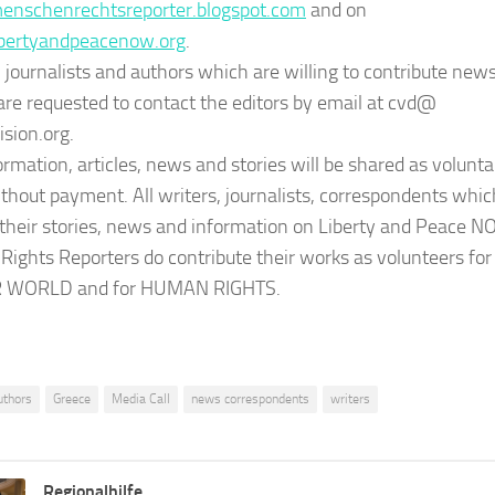
nschenrechtsreporter.blogspot.com
and on
bertyandpeacenow.org
.
, journalists and authors which are willing to contribute new
 are requested to contact the editors by email at cvd@
ision.org.
ormation, articles, news and stories will be shared as volunta
thout payment. All writers, journalists, correspondents whic
 their stories, news and information on Liberty and Peace N
ights Reporters do contribute their works as volunteers for
 WORLD and for HUMAN RIGHTS.
uthors
Greece
Media Call
news correspondents
writers
Regionalhilfe