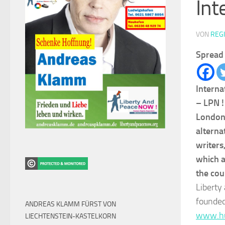
Int
VON
REG
Spread 
Interna
– LPN !
London.
alterna
writers
which a
the cou
Liberty
founded
ANDREAS KLAMM FÜRST VON
www.hu
LIECHTENSTEIN-KASTELKORN