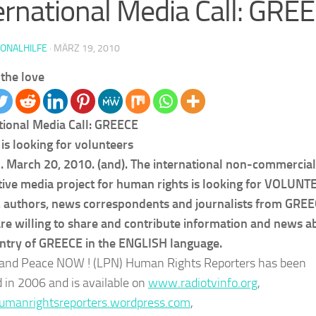
ernational Media Call: GRE
IONALHILFE
·
MÄRZ 19, 2010
the love
tional Media Call: GREECE
 is looking for volunteers
 March 20, 2010. (and). The international non-commercia
tive media project for human rights is looking for VOLUNT
, authors, news correspondents and journalists from GRE
re willing to share and contribute information and news a
ntry of GREECE in the ENGLISH language.
 and Peace NOW ! (LPN) Human Rights Reporters has been
 in 2006 and is available on
www.radiotvinfo.org
,
manrightsreporters.wordpress.com
,