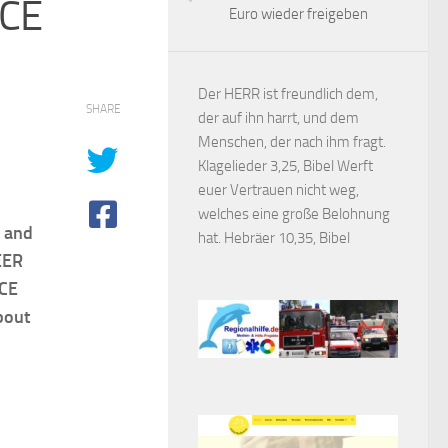
ECE
Euro wieder freigeben
Der HERR ist freundlich dem,
SHARE
der auf ihn harrt, und dem
Menschen, der nach ihm fragt.
Klagelieder 3,25, Bibel Werft
euer Vertrauen nicht weg,
welches eine große Belohnung
l and
hat. Hebräer 10,35, Bibel
EER
ECE
bout