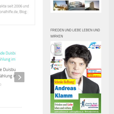
ekte seit 2006 und
alhilfe.de, Blog:
FRIEDEN UND LIEBE LEBEN UND
WIRKEN
0
e Duisburg:
Findet ein Völkermord in Libyen
ählung im Internet
statt ?
0
FEBRUAR 23, 2011