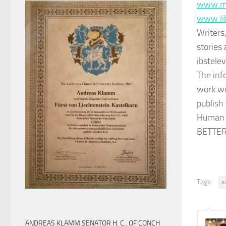
www.me
www.li
Writers
stories
ibstelev
The inf
work wi
publish
Human R
BETTER
Tags:
a
ANDREAS KLAMM SENATOR H. C.. OF CONCH