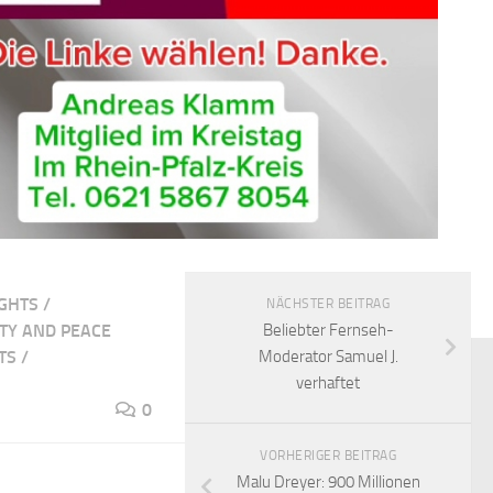
GHTS
/
NÄCHSTER BEITRAG
RTY AND PEACE
Beliebter Fernseh-
TS
/
Moderator Samuel J.
verhaftet
0
VORHERIGER BEITRAG
Malu Dreyer: 900 Millionen