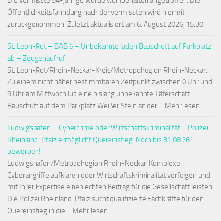
Die vermisste 54-jährige wurde wohlbehalten angetroffen. Die
Öffentlichkeitsfahndung nach der vermissten wird hiermit
zurückgenommen. Zuletzt aktualisiert am 6. August 2026, 15:30
St. Leon-Rot – BAB 6 – Unbekannte laden Bauschutt auf Parkplatz
ab – Zeugenaufruf
St. Leon-Rot/Rhein-Neckar-Kreis/Metropolregion Rhein-Neckar.
Zu einem nicht näher bestimmbaren Zeitpunkt zwischen 0 Uhr und
9 Uhr am Mittwoch lud eine bislang unbekannte Täterschaft
Bauschutt auf dem Parkplatz Weißer Stein an der ... Mehr lesen
Ludwigshafen – Cybercrime oder Wirtschaftskriminalität – Polizei
Rheinland-Pfalz ermöglicht Quereinstieg. Noch bis 31.08.26
bewerben!
Ludwigshafen/Metropolregion Rhein-Neckar. Komplexe
Cyberangriffe aufklären oder Wirtschaftskriminalität verfolgen und
mit Ihrer Expertise einen echten Beitrag für die Gesellschaft leisten:
Die Polizei Rheinland-Pfalz sucht qualifizierte Fachkräfte für den
Quereinstieg in die ... Mehr lesen