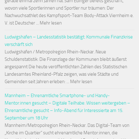
gerade einmal zehn Jahren hat Sam Edinger bereits geschafft,
wovon viele Sportlerinnen und Sportler nur träumen: Der
Nachwuchsathlet des Kampfsport-Team Body-Attack Viernheim e.
V. ist Deutscher ... Mehr lesen
Ludwigshafen – Landesstatistik bestätigt: Kommunale Finanzkrise
verschärft sich
Ludwigshafen / Metropolregion Rhein-Neckar. Neue
Schuldenstatistik: Die Finanzlage der Kommunen bleibt äußerst
angespannt Die heute veröffentlichten Zahlen des Statistischen
Landesamtes Rheinland-Pfalz zeigen, was viele Städte und
Gemeinden seit Jahren erleben: ... Mehr lesen
Mannheim – Ehrenamtliche Smartphone- und Handy-
Mentor:innen gesucht – Digitale Teilhabe: Wissen weitergeben –
Ehrenamtliche gesucht – Info-Abend für Interessierte am 15.
September um 18 Uhr
Mannheim/Metropolregion Rhein-Neckar. Das Digital-Team von
„Kirche im Quartier“ sucht ehrenamtliche Mentor:innen, die