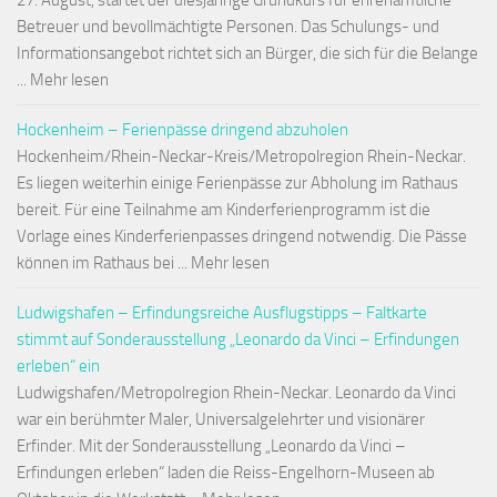
27. August, startet der diesjährige Grundkurs für ehrenamtliche
Betreuer und bevollmächtigte Personen. Das Schulungs- und
Informationsangebot richtet sich an Bürger, die sich für die Belange
... Mehr lesen
Hockenheim – Ferienpässe dringend abzuholen
Hockenheim/Rhein-Neckar-Kreis/Metropolregion Rhein-Neckar.
Es liegen weiterhin einige Ferienpässe zur Abholung im Rathaus
bereit. Für eine Teilnahme am Kinderferienprogramm ist die
Vorlage eines Kinderferienpasses dringend notwendig. Die Pässe
können im Rathaus bei ... Mehr lesen
Ludwigshafen – Erfindungsreiche Ausflugstipps – Faltkarte
stimmt auf Sonderausstellung „Leonardo da Vinci – Erfindungen
erleben“ ein
Ludwigshafen/Metropolregion Rhein-Neckar. Leonardo da Vinci
war ein berühmter Maler, Universalgelehrter und visionärer
Erfinder. Mit der Sonderausstellung „Leonardo da Vinci –
Erfindungen erleben“ laden die Reiss-Engelhorn-Museen ab