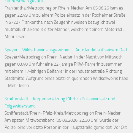
Führerschein gestellt
Frankenthal/Metropolregion Rhein-Neckar. Am 05.08.26 kam es
gegen 22:49 Uhr zu einem Polizeieinsatz in der Roxheimer Straße
in 67227 Frankenthal nach Zeugenhinweisen bezüglich zwei
mutmaßlich alkoholisierter Männer, welche mit einem Motorrad ...
Mehr lesen
Speyer – Wildschwein ausgewichen – Auto landet auf seinem Dach
Speyer/Metrpolregion Rhein-Neckar. In der Nacht von Mittwoch,
gegen 03:40 Uhr fuhr eine 22-jährige PKW-Fahrerin zusammen
mit einem 17-jährigen Beifahrer in der Industriestraße Richtung
Stadtmitte. Aufgrund eines plötzlich querenden Wildschweins habe
... Mehr lesen
Schifferstadt – Körperverletzung führt zu Polizeieinsatz und
Folgewiderstand
Schifferstadt/Rhein-Pfalz-Kreis/Metropolregion Rhein-Neckar.
Am späten Mittwochabend (05.08.2026, 22:30 Uhr) wurde der
Polizei eine verletzte Person in der Hauptstraße gemeldet. Vor Ort