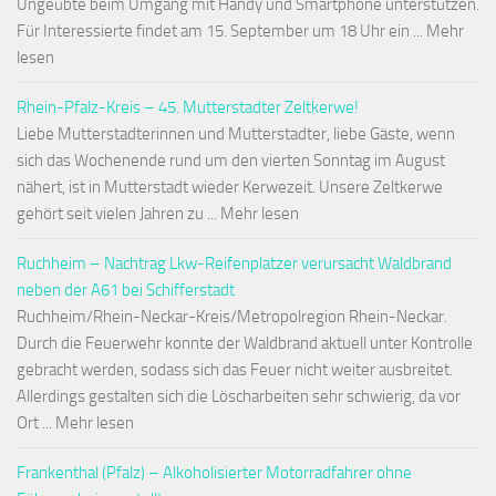
Ungeübte beim Umgang mit Handy und Smartphone unterstützen.
Für Interessierte findet am 15. September um 18 Uhr ein ... Mehr
lesen
Rhein-Pfalz-Kreis – 45. Mutterstadter Zeltkerwe!
Liebe Mutterstadterinnen und Mutterstadter, liebe Gäste, wenn
sich das Wochenende rund um den vierten Sonntag im August
nähert, ist in Mutterstadt wieder Kerwezeit. Unsere Zeltkerwe
gehört seit vielen Jahren zu ... Mehr lesen
Ruchheim – Nachtrag Lkw-Reifenplatzer verursacht Waldbrand
neben der A61 bei Schifferstadt
Ruchheim/Rhein-Neckar-Kreis/Metropolregion Rhein-Neckar.
Durch die Feuerwehr konnte der Waldbrand aktuell unter Kontrolle
gebracht werden, sodass sich das Feuer nicht weiter ausbreitet.
Allerdings gestalten sich die Löscharbeiten sehr schwierig, da vor
Ort ... Mehr lesen
Frankenthal (Pfalz) – Alkoholisierter Motorradfahrer ohne