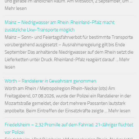
und gerade im ländlichen Raum. Am Mittwoch, 2.September, um ...
Mehr lesen
Mainz – Niedrigwasser am Rhein: Rheinland-Pfalz macht
zusätzliche Lkw-Transporte möglich
Mainz – Sonn- und Feiertagsfahrverbot für bestimmte Transporte
vorübergehend ausgesetzt – Ausnahmeregelung gilt bis Ende
September Das anhaltende Niedrigwasser auf dem Rhein setzt die
Lieferketten unter Druck. Rheinland-Pfalz reagiert darauf ... Mehr
lesen
Wörth – Randalierer in Gewahrsam genommen
Wörth am Rhein / Metropolregion Rhein-Neckar (ots) Am
Freitagabend, 07.08.2026, wurde der Polizei ein Randalierer in der
Mozartstraße gemeldet, der dort mehrere Passanten lautstark
anpöbelte. Beim Eintreffen der Einsatzkräfte zeigte ... Mehr lesen
Friedelsheim – 2,32 Promille auf dem Fahrrad: 21-Jähriger flüchtet
vor Polizei