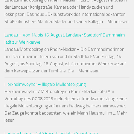
Landau/Metropolregion Rhein-Neckar – Bis 31. August heißt es in
der Landauer Königstraße: Kamera oder Handy zücken und
losknipsen! Das neue 3D-Kunstwerk des international bekannten
Straßenkünstlers Manfred Stader und seiner Kollegin ... Mehr lesen
Landau – Von 14. bis 16. August: Landauer Stadtdorf Dammheim
lädt zur Weinkerwe
Landau/Metropolregion Rhein-Neckar – Die Dammheimerinnen
und Dammheimer feiern sich und ihr Stadtdorf: Von Freitag, 14.
August, bis Sonntag, 16. August, ist Dammheimer Weinkerwe auf
dem Kerweplatz an der Turnhalle. Die ... Mehr lesen
Herxheimweyher – Illegale Müllentsorgung
Herxheimweyher / Metropolregion Rhein-Neckar. (ots) Am
Vormittag des 07.08.2026 meldete ein aufmerksamer Zeuge eine
illegale Müllentsorgung auf einem Feldweg bei Herxheimweyher.
Der Zeuge konnte beobachten, wie ein Mann Hausmüll im ... Mehr
lesen
Ludwigshafen – Café Besuch endet in Gewahrsam