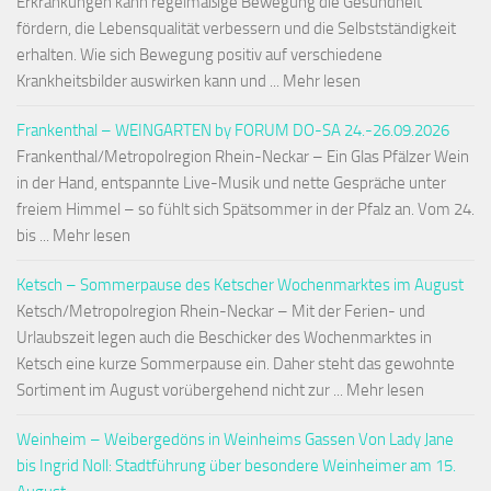
Erkrankungen kann regelmäßige Bewegung die Gesundheit
fördern, die Lebensqualität verbessern und die Selbstständigkeit
erhalten. Wie sich Bewegung positiv auf verschiedene
Krankheitsbilder auswirken kann und ... Mehr lesen
Frankenthal – WEINGARTEN by FORUM DO-SA 24.-26.09.2026
Frankenthal/Metropolregion Rhein-Neckar – Ein Glas Pfälzer Wein
in der Hand, entspannte Live-Musik und nette Gespräche unter
freiem Himmel – so fühlt sich Spätsommer in der Pfalz an. Vom 24.
bis ... Mehr lesen
Ketsch – Sommerpause des Ketscher Wochenmarktes im August
Ketsch/Metropolregion Rhein-Neckar – Mit der Ferien- und
Urlaubszeit legen auch die Beschicker des Wochenmarktes in
Ketsch eine kurze Sommerpause ein. Daher steht das gewohnte
Sortiment im August vorübergehend nicht zur ... Mehr lesen
Weinheim – Weibergedöns in Weinheims Gassen Von Lady Jane
bis Ingrid Noll: Stadtführung über besondere Weinheimer am 15.