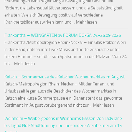
Erkrankungen kann regelmäßige Bewegung die Gesundheit
fördern, die Lebensqualität verbessern und die Selbstständigkeit
erhalten. Wie sich Bewegung positiv auf verschiedene
Krankheitsbilder auswirken kann und ... Mehr lesen
Frankenthal – WEINGARTEN by FORUM DO-SA 24.-26.09.2026
Frankenthal/Metropolregion Rhein-Neckar – Ein Glas Pfälzer Wein
in der Hand, entspannte Live-Musik und nette Gespräche unter
freiem Himmel – so fühlt sich Spätsommer in der Pfalz an. Vom 24.
bis ... Mehr lesen
Ketsch – Sommerpause des Ketscher Wochenmarktes im August
Ketsch/Metropolregion Rhein-Neckar – Mit der Ferien- und
Urlaubszeit legen auch die Beschicker des Wochenmarktes in
Ketsch eine kurze Sommerpause ein. Daher steht das gewohnte
Sortiment im August vorübergehend nicht zur ... Mehr lesen
Weinheim – Weibergedöns in Weinheims Gassen Von Lady Jane
bis Ingrid Noll: Stadtführung über besondere Weinheimer am 15.