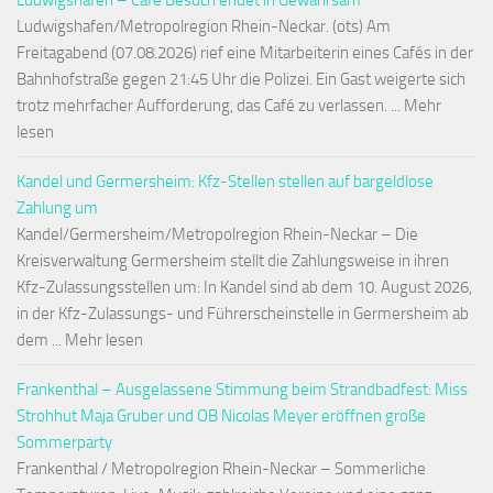
Ludwigshafen – Café Besuch endet in Gewahrsam
Ludwigshafen/Metropolregion Rhein-Neckar. (ots) Am
Freitagabend (07.08.2026) rief eine Mitarbeiterin eines Cafés in der
Bahnhofstraße gegen 21:45 Uhr die Polizei. Ein Gast weigerte sich
trotz mehrfacher Aufforderung, das Café zu verlassen. ... Mehr
lesen
Kandel und Germersheim: Kfz-Stellen stellen auf bargeldlose
Zahlung um
Kandel/Germersheim/Metropolregion Rhein-Neckar – Die
Kreisverwaltung Germersheim stellt die Zahlungsweise in ihren
Kfz-Zulassungsstellen um: In Kandel sind ab dem 10. August 2026,
in der Kfz-Zulassungs- und Führerscheinstelle in Germersheim ab
dem ... Mehr lesen
Frankenthal – Ausgelassene Stimmung beim Strandbadfest: Miss
Strohhut Maja Gruber und OB Nicolas Meyer eröffnen große
Sommerparty
Frankenthal / Metropolregion Rhein-Neckar – Sommerliche