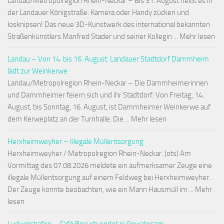
Landau/Metropolregion Rhein-Neckar – Bis 31. August heißt es in
der Landauer Königstraße: Kamera oder Handy zücken und
losknipsen! Das neue 3D-Kunstwerk des international bekannten
Straßenkünstlers Manfred Stader und seiner Kollegin ... Mehr lesen
Landau – Von 14. bis 16. August: Landauer Stadtdorf Dammheim
lädt zur Weinkerwe
Landau/Metropolregion Rhein-Neckar – Die Dammheimerinnen
und Dammheimer feiern sich und ihr Stadtdorf: Von Freitag, 14.
August, bis Sonntag, 16. August, ist Dammheimer Weinkerwe auf
dem Kerweplatz an der Turnhalle. Die ... Mehr lesen
Herxheimweyher – Illegale Müllentsorgung
Herxheimweyher / Metropolregion Rhein-Neckar. (ots) Am
Vormittag des 07.08.2026 meldete ein aufmerksamer Zeuge eine
illegale Müllentsorgung auf einem Feldweg bei Herxheimweyher.
Der Zeuge konnte beobachten, wie ein Mann Hausmüll im ... Mehr
lesen