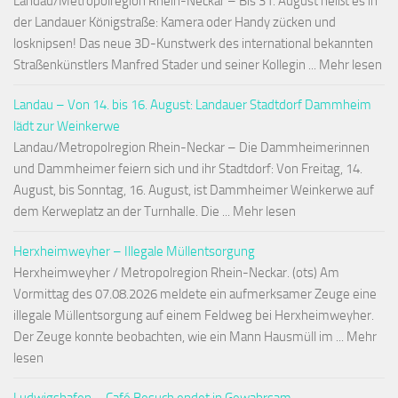
Landau/Metropolregion Rhein-Neckar – Bis 31. August heißt es in
der Landauer Königstraße: Kamera oder Handy zücken und
losknipsen! Das neue 3D-Kunstwerk des international bekannten
Straßenkünstlers Manfred Stader und seiner Kollegin ... Mehr lesen
Landau – Von 14. bis 16. August: Landauer Stadtdorf Dammheim
lädt zur Weinkerwe
Landau/Metropolregion Rhein-Neckar – Die Dammheimerinnen
und Dammheimer feiern sich und ihr Stadtdorf: Von Freitag, 14.
August, bis Sonntag, 16. August, ist Dammheimer Weinkerwe auf
dem Kerweplatz an der Turnhalle. Die ... Mehr lesen
Herxheimweyher – Illegale Müllentsorgung
Herxheimweyher / Metropolregion Rhein-Neckar. (ots) Am
Vormittag des 07.08.2026 meldete ein aufmerksamer Zeuge eine
illegale Müllentsorgung auf einem Feldweg bei Herxheimweyher.
Der Zeuge konnte beobachten, wie ein Mann Hausmüll im ... Mehr
lesen