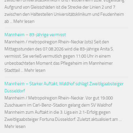
zwischen Universitätsklinikum und Feudenheim bzw. Vogelstang
Aufgrund von Gleisschäden ist die Strecke der Linien 2 und 7
zwischen den Haltestellen Universitätsklinikum und Feudenheim
ab ... Mehr lesen
Mannheim – 83-jährige vermisst
Mannheim / metropolregion Rhein-Neckar.(ots) Seit den
Mittagsstunden des 07.08.2026 wird die 83-jährige Anita S.
vermisst. Sie verließ vermutlich gegen 11:00 Uhr in einem
unbeobachteten Moment das Pflegeheim im Mannheimer
Stadtteil ... Mehr lesen
Mannheim – Starker Auftakt: Waldhof schlägt Zweitligaabsteiger
Düsseldorf
Mannheim / Metropolregion Rhein-Neckar. Vor gut 19.000
Zuschauern im Carl-Benz-Stadion gelang dem SV Waldhof
Mannheim zum Auftakt in die 3. Liga ein 2:1-Erfolg gegen
Zweitligaabsteiger Fortuna Düsseldorf. Zuletzt aktualisiert am ...
Mehr lesen