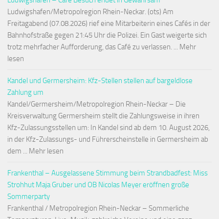
Ludwigshafen – Café Besuch endet in Gewahrsam
Ludwigshafen/Metropolregion Rhein-Neckar. (ots) Am
Freitagabend (07.08.2026) rief eine Mitarbeiterin eines Cafés in der
Bahnhofstraße gegen 21:45 Uhr die Polizei. Ein Gast weigerte sich
trotz mehrfacher Aufforderung, das Café zu verlassen. ... Mehr
lesen
Kandel und Germersheim: Kfz-Stellen stellen auf bargeldlose
Zahlung um
Kandel/Germersheim/Metropolregion Rhein-Neckar – Die
Kreisverwaltung Germersheim stellt die Zahlungsweise in ihren
Kfz-Zulassungsstellen um: In Kandel sind ab dem 10. August 2026,
in der Kfz-Zulassungs- und Führerscheinstelle in Germersheim ab
dem ... Mehr lesen
Frankenthal – Ausgelassene Stimmung beim Strandbadfest: Miss
Strohhut Maja Gruber und OB Nicolas Meyer eröffnen große
Sommerparty
Frankenthal / Metropolregion Rhein-Neckar – Sommerliche