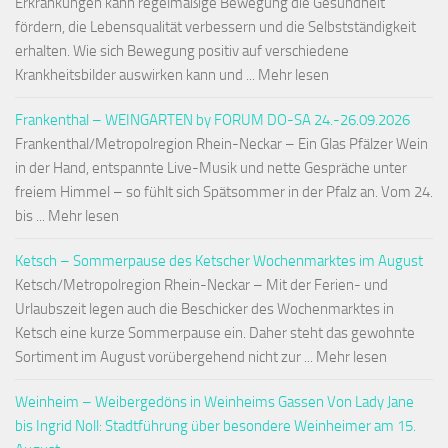
Erkrankungen kann regelmäßige Bewegung die Gesundheit
fördern, die Lebensqualität verbessern und die Selbstständigkeit
erhalten. Wie sich Bewegung positiv auf verschiedene
Krankheitsbilder auswirken kann und ... Mehr lesen
Frankenthal – WEINGARTEN by FORUM DO-SA 24.-26.09.2026
Frankenthal/Metropolregion Rhein-Neckar – Ein Glas Pfälzer Wein
in der Hand, entspannte Live-Musik und nette Gespräche unter
freiem Himmel – so fühlt sich Spätsommer in der Pfalz an. Vom 24.
bis ... Mehr lesen
Ketsch – Sommerpause des Ketscher Wochenmarktes im August
Ketsch/Metropolregion Rhein-Neckar – Mit der Ferien- und
Urlaubszeit legen auch die Beschicker des Wochenmarktes in
Ketsch eine kurze Sommerpause ein. Daher steht das gewohnte
Sortiment im August vorübergehend nicht zur ... Mehr lesen
Weinheim – Weibergedöns in Weinheims Gassen Von Lady Jane
bis Ingrid Noll: Stadtführung über besondere Weinheimer am 15.