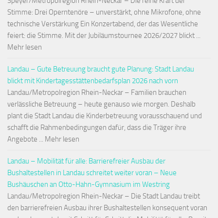
Speyer/Metropolregion Rhein-Neckar – Die reine Kraft der
Stimme: Drei Operntenöre – unverstärkt, ohne Mikrofone, ohne
technische Verstärkung Ein Konzertabend, der das Wesentliche
feiert: die Stimme. Mit der Jubiläumstournee 2026/2027 blickt ...
Mehr lesen
Landau – Gute Betreuung braucht gute Planung: Stadt Landau
blickt mit Kindertagesstättenbedarfsplan 2026 nach vorn
Landau/Metropolregion Rhein-Neckar – Familien brauchen
verlässliche Betreuung – heute genauso wie morgen. Deshalb
plant die Stadt Landau die Kinderbetreuung vorausschauend und
schafft die Rahmenbedingungen dafür, dass die Träger ihre
Angebote ... Mehr lesen
Landau – Mobilität für alle: Barrierefreier Ausbau der
Bushaltestellen in Landau schreitet weiter voran – Neue
Bushäuschen an Otto-Hahn-Gymnasium im Westring
Landau/Metropolregion Rhein-Neckar – Die Stadt Landau treibt
den barrierefreien Ausbau ihrer Bushaltestellen konsequent voran