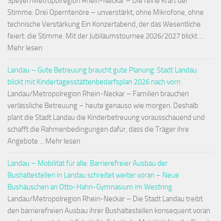
Speyer/Metropolregion Rhein-Neckar – Die reine Kraft der
Stimme: Drei Operntenöre – unverstärkt, ohne Mikrofone, ohne
technische Verstärkung Ein Konzertabend, der das Wesentliche
feiert: die Stimme. Mit der Jubiläumstournee 2026/2027 blickt ...
Mehr lesen
Landau – Gute Betreuung braucht gute Planung: Stadt Landau
blickt mit Kindertagesstättenbedarfsplan 2026 nach vorn
Landau/Metropolregion Rhein-Neckar – Familien brauchen
verlässliche Betreuung – heute genauso wie morgen. Deshalb
plant die Stadt Landau die Kinderbetreuung vorausschauend und
schafft die Rahmenbedingungen dafür, dass die Träger ihre
Angebote ... Mehr lesen
Landau – Mobilität für alle: Barrierefreier Ausbau der
Bushaltestellen in Landau schreitet weiter voran – Neue
Bushäuschen an Otto-Hahn-Gymnasium im Westring
Landau/Metropolregion Rhein-Neckar – Die Stadt Landau treibt
den barrierefreien Ausbau ihrer Bushaltestellen konsequent voran