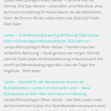
Speyer/Metropolregion Rhein-Neckar – Die reine Kraft der
Stimme: Drei Operntenöre – unverstärkt, ohne Mikrofone, ohne
technische Verstärkung Ein Konzertabend, der das Wesentliche
feiert: die Stimme. Mit der Jubiläumstournee 2026/2027 blickt ...
Mehr lesen
Landau – Gute Betreuung braucht gute Planung: Stadt Landau
blickt mit Kindertagesstättenbedarfsplan 2026 nach vorn
Landau/Metropolregion Rhein-Neckar – Familien brauchen
verlässliche Betreuung – heute genauso wie morgen. Deshalb
plant die Stadt Landau die Kinderbetreuung vorausschauend und
schafft die Rahmenbedingungen dafür, dass die Träger ihre
Angebote ... Mehr lesen
Landau – Mobilität für alle: Barrierefreier Ausbau der
Bushaltestellen in Landau schreitet weiter voran – Neue
Bushäuschen an Otto-Hahn-Gymnasium im Westring
Landau/Metropolregion Rhein-Neckar – Die Stadt Landau treibt
den barrierefreien Ausbau ihrer Bushaltestellen konsequent voran